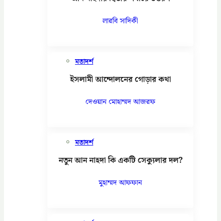
লারবি সাদিকী
মতাদর্শ
ইসলামী আন্দোলনের গোড়ার কথা
দেওয়ান মোহাম্মদ আজরফ
মতাদর্শ
নতুন আন নাহদা কি একটি সেক্যুলার দল?
মুহাম্মদ আফফান