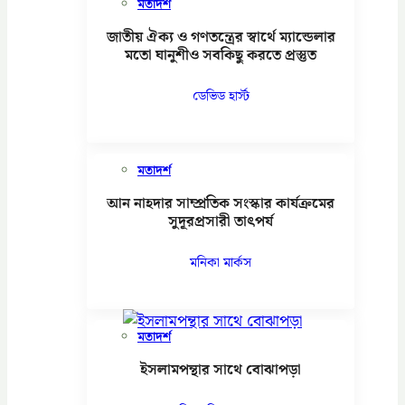
মতাদর্শ
জাতীয় ঐক্য ও গণতন্ত্রের স্বার্থে ম্যান্ডেলার
মতো ঘানুশীও সবকিছু করতে প্রস্তুত
ডেভিড হার্স্ট
মতাদর্শ
আন নাহদার সাম্প্রতিক সংস্কার কার্যক্রমের
সুদূরপ্রসারী তাৎপর্য
মনিকা মার্কস
মতাদর্শ
ইসলামপন্থার সাথে বোঝাপড়া