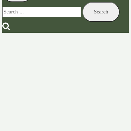
Search
for: