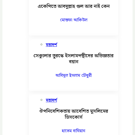
একেপিতে আবদুল্লাহ গুল আর নাই কেন
মোস্তফা আকিউল
মতাদর্শ
সেক্যুলার তুরস্কে ইসলামপন্থীদের অভিজ্ঞতার
বয়ান
আবিদুল ইসলাম চৌধুরী
মতাদর্শ
ঔপনিবেশিকতায় আবেশিত মুসলিমের
ডিসকোর্স
হাতেম বাযিয়ান