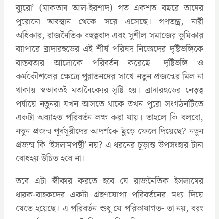
ব্যুরো’ (মাকতাব আল-ইরশাদ) গত একশত বছরে তাদের
পুরোনো অবস্থান থেকে সরে এসেছে। গণতন্ত্র, নারী
অধিকার, রাজনৈতিক বহুত্ববাদ এবং সুশীল সমাজের ভূমিকার
ব্যাপারে ব্রাদারহুডের এই শীর্ষ পরিষদ নিজেদের দৃষ্টিভঙ্গিকে
বাস্তবতার আলোকে পরিবর্তন করেছে। দৃষ্টিভঙ্গি ও
কর্মকৌশলের ক্ষেত্রে পুরাতনদের সাথে নতুন প্রজন্মের মিল না
থাকায় স্বভাবতই মতানৈক্যের সৃষ্টি হয়। ব্রাদারহুডের নেতৃত্ব
পর্যায়ে নতুনরা যখন আসতে থাকে তখন পুরো সংগঠনটিতে
একটা অব্যাহত পরিবর্তন লক্ষ করা যায়। তাহলে কি বলবো,
নতুন প্রজন্ম পূর্বসূরীদের আদর্শকে ছুঁড়ে ফেলে দিয়েছে? নতুন
প্রজন্ম কি ‘ইসলামপন্থী’ নয়? এ ধরনের চূড়ান্ত উপসংহার টানা
বোধহয় উচিত হবে না।
তবে এটা স্বীকার করতে হবে যে রাজনৈতিক ইসলামের
ধারক-বাহকদের একটা গ্রহণযোগ্য পরিবর্তনের মধ্য দিয়ে
যেতে হয়েছে। এ পরিবর্তন শুধু যে পরিভাষাগত- তা নয়, বরং