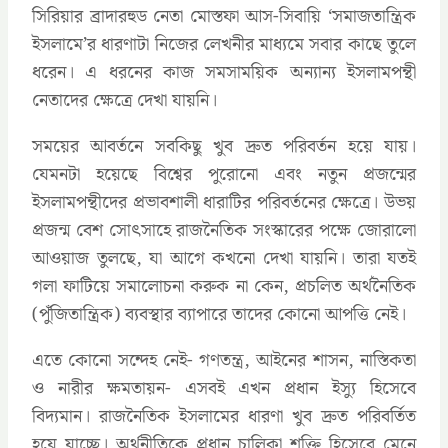
সিরিয়ার ব্রাদারহুড নেতা মোস্তফা আস-সিবায়ি ‘সমাজতান্ত্রিক
ইসলামে’র ধারণাটা নিজের লেখনীর মাধ্যমে সবার কাছে তুলে
ধরেন। এ ধরনের কাজ সমসাময়িক অন্যান্য ইসলামপন্থী
নেতাদের ক্ষেত্রে দেখা যায়নি।
সময়ের আবর্তনে সবকিছু খুব দ্রুত পরিবর্তন হয়ে যায়।
যেমনটা হয়েছে বিশ্বের পুরোনো এবং নতুন প্রজন্মের
ইসলামপন্থীদের প্রভাবশালী ধারাটির পরিবর্তনের ক্ষেত্রে। উভয়
প্রজন্ম বেশ সোৎসাহে রাজনৈতিক সংস্কারের পক্ষে জোরালো
আওয়াজ তুলছে, যা আগে কখনো দেখা যায়নি। তারা যতই
গলা ফাটিয়ে সমালোচনা করুক না কেন, প্রচলিত অর্থনৈতিক
(পুঁজিতান্ত্রিক) ব্যবস্থার ব্যাপারে তাদের কোনো আপত্তি নেই।
এতে কোনো সন্দেহ নেই- গণতন্ত্র, আইনের শাসন, নাস্তিকতা
ও নারীর ক্ষমতায়ন- এসবই এখন প্রধান ইস্যু হিসেবে
বিদ্যমান। রাজনৈতিক ইসলামের ধারণা খুব দ্রুত পরিবর্তিত
হয়ে যাচ্ছে। অর্থনীতিকে প্রধান চালিকা শক্তি হিসেবে মেনে