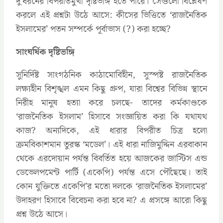
দু’ধরনের বিপরীতমুখী দৃষ্টিভঙ্গি হতে পারে। সেগুলো বিশ্লেষণ
করলে এই প্রশ্নটা উঠে আসে: কীসের ভিত্তিতে ‘রাজনৈতিক
ইসলামের’ পতন সম্পর্কে পূর্বাভাস (?) করা হচ্ছে?
সাংঘর্ষিক দৃষ্টিভঙ্গি
সুনির্দিষ্ট সাংগঠনিক কাঠামোবিহীন, সুস্পষ্ট রাজনৈতিক
লক্ষ্যহীন বিশৃঙ্খল এমন কিছু গ্রুপ, যারা বিশ্বের বিভিন্ন স্থানে
নিরীহ মানুষ হত্যা করে চলছে- তাদের কর্মকাণ্ডকে
‘রাজনৈতিক ইসলাম’ হিসাবে সংজ্ঞায়িত করা কি যথাযথ
কাজ? অন্যদিকে, এই ধারার বিপরীত চিত্র হলো
ক্রমবিকাশমান তুরস্ক ‘মডেল’। এই ধারা নাজিমুদ্দিন এরবাকান
থেকে এরদোয়ান পর্যন্ত বিবর্তিত হয়ে আজকের জাস্টিস এন্ড
ডেভেলপমেন্ট পার্টি (একেপি) পর্যন্ত এসে পৌঁছেছে। তাই
কোন যুক্তিতে একেপি’র মতো দলকে ‘রাজনৈতিক ইসলামের’
উদাহরণ হিসাবে বিবেচনা করা হবে না? এ প্রসঙ্গে আরো কিছু
প্রশ্ন উঠে আসে।