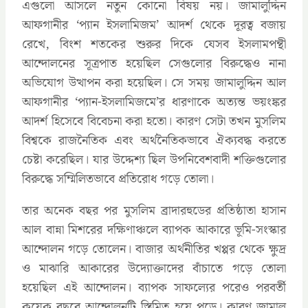
এগুলো আসলে নতুন কোনো বিষয় নয়। জামালুদ্দিন
আফগানীর ‘প্যান ইসলামিজম’ আদর্শ থেকে দূরত্ব বজায়
রেখে, বিংশ শতকের শুরুর দিকে যেসব ইসলামপন্থী
আন্দোলনের সূত্রপাত হয়েছিল সেগুলোর বিরুদ্ধেও নানা
অভিযোগ উত্থাপন করা হয়েছিল। সে সময় জামালুদ্দিন আল
আফগানীর ‘প্যান-ইসলামিজমে’র ধারণাকে অত্যন্ত ভয়ংঙ্কর
আদর্শ হিসেবে বিবেচনা করা হতো। কারণ সেটা তখন মুসলিম
বিশ্বকে রাজনৈতিক এবং অর্থনৈতিকভাবে ঐক্যবদ্ধ করতে
চেষ্টা করেছিল। যার উদ্দেশ্য ছিল উপনিবেশবাদী শক্তিগুলোর
বিরুদ্ধে সম্মিলিতভাবে প্রতিরোধ গড়ে তোলা।
তার অনেক বছর পর মুসলিম ব্রাদারহুডের প্রতিষ্ঠাতা হাসান
আল বান্না মিশরের দক্ষিণাঞ্চলে ব্যাপক আকারে ভূমি-সংস্কার
আন্দোলন গড়ে তোলেন। বাজার অর্থনীতির খপ্পর থেকে ক্ষুদ্র
ও মাঝারি আকারের উদ্যোক্তাদের বাঁচাতে গড়ে তোলা
হয়েছিল এই আন্দোলন। ব্যাপক সাফল্যের পরেও পরবর্তী
কয়েক বছরে আন্দোলনটি স্তিমিত হয়ে পড়ে। কারণ জামাল