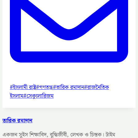
Post
#
ইসলামী রাষ্ট্র
#
গণতন্ত্র
#
তারিক রমাদান
#
রাজনৈতিক
Tags:
ইসলাম
#
সেক্যুলারিজম
তারিক রমাদান
একজন সুইস শিক্ষাবিদ, বুদ্ধিজীবী, লেখক ও চিন্তক। টাইম