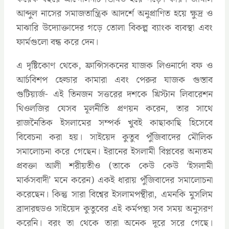
আব্দুল নাসের সমাজতান্ত্রিক আদর্শে অনুপ্রাণিত হয়ে ক্ষুদ্র ও
মাঝারি উদ্যোক্তাদের গড়ে তোলা বিকল্প ব্যাংক ব্যবস্থা এবং
ফার্মগুলো বন্ধ করে দেন।
এ দৃষ্টিকোণ থেকে, ফ্রান্সিসকনের যাজক লিওনার্দো বফ ও
আর্চবিশপ হেল্ডার কামারা এবং পেরুর যাজক গুস্তাব
গুটিয়্যর্জ- এই তিনজন সত্তরের দশকে খ্রিস্টান লিবারেশন
থিওলজির যেসব মূলনীতি প্রণয়ন করেন, তার সাথে
রাজনৈতিক ইসলামের সম্পর্ক খুবই কাছাকাছি হিসেবে
বিবেচনা করা হয়। সাইয়েদ কুতুব পুঁজিবাদের মৌলিক
সমালোচনা করে গেছেন। ইরানের ইসলামী বিপ্লবের অন্যতম
প্রবক্তা আলী শরীয়তীও (তাকে কেউ কেউ ‘ইসলামী
মার্কসবাদী’ মনে করেন) একই ধারায় পুঁজিবাদের সমালোচনা
করেছেন। কিন্তু সারা বিশ্বের ইসলামপন্থীরা, এমনকি মুসলিম
ব্রাদারহুডও সাইয়েদ কুতুবের এই কর্মপন্থা সব সময় অনুসরণ
করেনি। বরং তা থেকে তারা অনেক দূরে সরে গেছে।