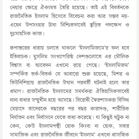
নেয়ার ক্ষেত্রে ঐক্যমত তৈরি হয়েছে। তাই এই বিবর্তনকে
রাজনৈতিক ইসলাম হিসেবে বিবেচনা করা আর সম্ভব নয়-
এহেন উপসংহার টানা নিশ্চিতভাবেই ত্বড়িত পদক্ষেপ ও
দুঃসাহসিক কাজ।
রূপান্তরের ধারায় চলতে থাকলে ‘ইসলামিজমে’র ফল হবে
ইতিবাচক। মুসলিম সংখ্যাগরিষ্ঠ দেশগুলোতে এর মৌলিক
বিশ্বাস বা আবেদন এখনো রয়ে গেছে। ‘ইসলামিজম’
সম্পর্কিত তর্ক-বিতর্ক যে আবারো শুরু হয়েছে, মিশর ও
তিউনিশিয়ায় রাজনৈতিক উত্থান পরবর্তী ঘটনাই হলো তার
প্রমাণ। রাজনৈতিক ইসলামের সমর্থকরা ঐতিহাসিকভাবেই
নানা বাধার সম্মুখীন হয়ে আসছে। বিরোধী স্বৈরশাসকরা বিভিন্ন
মেয়াদে তাদেরকে বছরের পর বছর কারাদণ্ড, শারীরিক
নির্যাতন এবং নির্বাসনে যেতে বাধ্য করেছে। যা কিছুই ঘটুক না
কেন, কেউ ইসলামপন্থী হোক কিংবা না হোক, সবার
সামাজিক এবং রাজনৈতিক জীবনে ‘ইসলাম’ এখনো প্রাসঙ্গিক