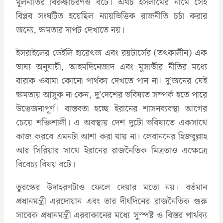
মূলনীতির বিরুদ্ধাচরণও বটে। অথচ ইসলামের নামে সেই
বিপ্লব সংঘটিত হয়েছিল ন্যায়ভিত্তিক রাজনীতি চর্চা করার
জন্যে, ক্ষমতার দাপট দেখাতে নয়।
ইসরাইলের ডেইলি হারেৎজ এবং রয়টার্সের (তৎকালীন) এক
ভাষ্য অনুযায়ী, আহমদিনেজাদ এবং মুসাভীর নীতির মধ্যে
বারাক ওবামা কোনো পার্থক্য দেখতে পান না। দু’জনের যেই
ক্ষমতায় আসুক না কেন, দু’দেশের ভবিষ্যত সম্পর্ক হতে পারে
উত্তেজনাপূর্ণ। বাস্তবতা হচ্ছে ইরানের শাসনব্যবস্থা আগের
চেয়ে শক্তিশালী। এ অবস্থায় দেশ দুটো ভবিষ্যতে একসাথে
কাজ করবে এমনটা আশা করা যায় না। লেবাননের হিজবুল্লাহ
আর সিরিয়ার সাথে ইরানের রাজনৈতিক মিত্রতাও এক্ষেত্রে
বিবেচ্য বিষয় বটে।
তুরস্কের উদাহরণটাও ফেলে দেয়ার মতো নয়। বর্তমান
প্রধানমন্ত্রী এরদোয়ান এবং তার দীর্ঘদিনের রাজনৈতিক গুরু
সাবেক প্রধানমন্ত্রী এরবাকানের মধ্যে সুস্পষ্ট ও বিস্তর পার্থক্য