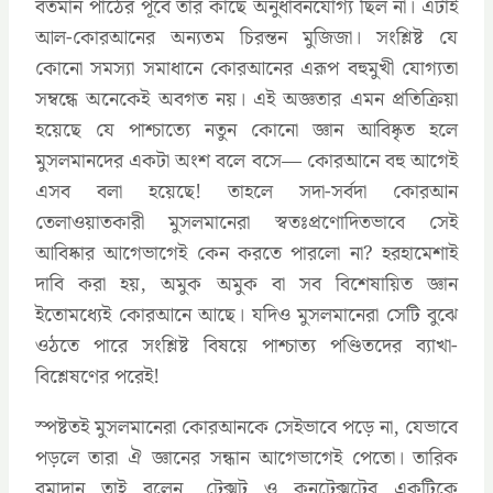
বর্তমান পাঠের পূর্বে তার কাছে অনুধাবনযোগ্য ছিল না। এটাই
আল-কোরআনের অন্যতম চিরন্তন মুজিজা। সংশ্লিষ্ট যে
কোনো সমস্যা সমাধানে কোরআনের এরূপ বহুমুখী যোগ্যতা
সম্বন্ধে অনেকেই অবগত নয়। এই অজ্ঞতার এমন প্রতিক্রিয়া
হয়েছে যে পাশ্চাত্যে নতুন কোনো জ্ঞান আবিষ্কৃত হলে
মুসলমানদের একটা অংশ বলে বসে— কোরআনে বহু আগেই
এসব বলা হয়েছে! তাহলে সদা-সর্বদা কোরআন
তেলাওয়াতকারী মুসলমানেরা স্বতঃপ্রণোদিতভাবে সেই
আবিষ্কার আগেভাগেই কেন করতে পারলো না? হরহামেশাই
দাবি করা হয়, অমুক অমুক বা সব বিশেষায়িত জ্ঞান
ইতোমধ্যেই কোরআনে আছে। যদিও মুসলমানেরা সেটি বুঝে
ওঠতে পারে সংশ্লিষ্ট বিষয়ে পাশ্চাত্য পণ্ডিতদের ব্যাখা-
বিশ্লেষণের পরেই!
স্পষ্টতই মুসলমানেরা কোরআনকে সেইভাবে পড়ে না, যেভাবে
পড়লে তারা ঐ জ্ঞানের সন্ধান আগেভাগেই পেতো। তারিক
রমাদান তাই বলেন, টেক্সট ও কনটেক্সটের একটিকে