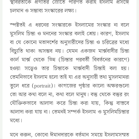
স্থবিরতাকে প্রগতির স্রোতে পরিণত করাই ইসলাম প্রসঙ্গে
চলমান ও সম্ভাব্য সংস্কারের লক্ষ্য।
স্পষ্টতই এ ধরনের সংস্কারকে ইসলামের সংস্কার না বলে
মুসলিম চিন্তা ও মননের সংস্কার বলাই শ্রেয়। কারণ, ইসলাম
বা যে কোনো মতাদর্শের অনুসারীদের চিন্তা ও চরিত্রের মধ্যে
বিচ্যুতি থাকা অসম্ভব নয়। যেমন একজন মার্ক্সবাদীর চিন্তা
কার্ল মার্ক্স থেকে ভিন্ন (চিন্তার পরবর্তী বিবর্তনের কারণে)
হওয়া সত্ত্বেও তার চিন্তাকে মার্ক্সবাদী চিন্তাই বলা হয়।
তেমনিভাবে ইসলাম হলো তাই যা এর অনুসারী তথা মুসলমানরা
তুলে ধরে (portrait)। কাগজের পৃষ্ঠার কালো অক্ষরগুলো
তো আর কথা বলে না, কথা বলে মানুষ। বস্তু থেকে বস্তুর রং
যৌক্তিকভাবে আলাদা করে চিন্তা করা যায়, কিন্তু বাস্তবে
আলাদা করা যায় না। তেমনই সম্পর্ক ইসলাম ও মুসলিমচিন্তার
মধ্যে।
মনে করুন, কোনো ঈমানদারকে বর্তমান সময়ে ইসলামসম্মত