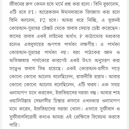
জীবনের রূপ কেমন হবে মর্মে প্রশ্ন করা হলো। তিনি বুঝালেন,
এটি হবে P1। আরেকজন ঈমানদারকে জিজ্ঞাসা করা হলে
তিনি বললেন, P2 হবে। আমরা ধরে নিচ্ছি, এ দুজনই
কোরআন-সুন্নাহর টেক্সট থেকে জবাব দেয়ার চেষ্টা করেছেন।
তাদের জবাব একই লাইনের অর্থাৎ P কাঠামোর মধ্যকার
হলেও এতদুভয়ের গুণগত পার্থক্য লক্ষণীয়। এ পার্থক্য
কোরআন-সুন্নাহর পার্থক্য নয়। বরং পাঠকের জ্ঞান ও
অভিজ্ঞতার পার্থক্যের কারণেই একই উৎস অনুসরণ করা
সত্ত্বেও জবাব ভিন্ন হয়েছে। একই কোরআন-হাদীস পড়ে
কোনো কোনো আলেম বলেছিলেন, রাজনীতি হারাম। আবার
কোনো কোনো আলেম বলেছিলেন, এটি ফরয। এক সময়
ওলামাগণ মনে করতেন, ইজতিহাদের দরজা বন্ধ। আবার শাহ
ওয়ালিউল্লাহ দেহলভীর চিন্তার প্রভাবে এখনকার ওলামাগণ
মনে করেন, ইজতিহাদের দরজা খোলা। এভাবে সুফীবাদ ও
সুফীবাদবিরোধী কথাও আমরা এই প্রেক্ষিতে বিবেচনা করতে
পারি।