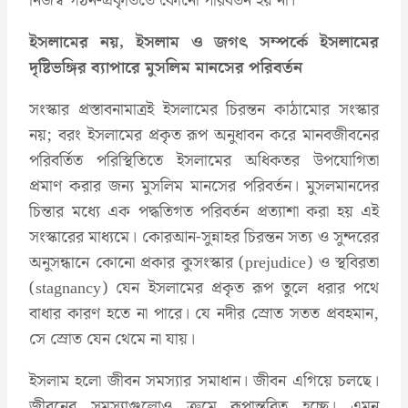
নিজস্ব গঠন-প্রকৃতিতে কোনো পরিবর্তন হয় না।
ইসলামের নয়, ইসলাম ও জগৎ সম্পর্কে ইসলামের
দৃষ্টিভঙ্গির ব্যাপারে মুসলিম মানসের পরিবর্তন
সংস্কার প্রস্তাবনামাত্রই ইসলামের চিরন্তন কাঠামোর সংস্কার
নয়; বরং ইসলামের প্রকৃত রূপ অনুধাবন করে মানবজীবনের
পরিবর্তিত পরিস্থিতিতে ইসলামের অধিকতর উপযোগিতা
প্রমাণ করার জন্য মুসলিম মানসের পরিবর্তন। মুসলমানদের
চিন্তার মধ্যে এক পদ্ধতিগত পরিবর্তন প্রত্যাশা করা হয় এই
সংস্কারের মাধ্যমে। কোরআন-সুন্নাহর চিরন্তন সত্য ও সুন্দরের
অনুসন্ধানে কোনো প্রকার কুসংস্কার (prejudice) ও স্থবিরতা
(stagnancy) যেন ইসলামের প্রকৃত রূপ তুলে ধরার পথে
বাধার কারণ হতে না পারে। যে নদীর স্রোত সতত প্রবহমান,
সে স্রোত যেন থেমে না যায়।
ইসলাম হলো জীবন সমস্যার সমাধান। জীবন এগিয়ে চলছে।
জীবনের সমস্যাগুলোও ক্রমে রূপান্তরিত হচ্ছে। এমন