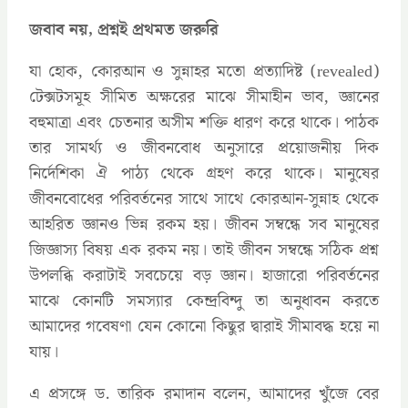
জবাব নয়, প্রশ্নই প্রথমত জরুরি
যা হোক, কোরআন ও সুন্নাহর মতো প্রত্যাদিষ্ট (revealed)
টেক্সটসমূহ সীমিত অক্ষরের মাঝে সীমাহীন ভাব, জ্ঞানের
বহুমাত্রা এবং চেতনার অসীম শক্তি ধারণ করে থাকে। পাঠক
তার সামর্থ্য ও জীবনবোধ অনুসারে প্রয়োজনীয় দিক
নির্দেশিকা ঐ পাঠ্য থেকে গ্রহণ করে থাকে। মানুষের
জীবনবোধের পরিবর্তনের সাথে সাথে কোরআন-সুন্নাহ থেকে
আহরিত জ্ঞানও ভিন্ন রকম হয়। জীবন সম্বন্ধে সব মানুষের
জিজ্ঞাস্য বিষয় এক রকম নয়। তাই জীবন সম্বন্ধে সঠিক প্রশ্ন
উপলব্ধি করাটাই সবচেয়ে বড় জ্ঞান। হাজারো পরিবর্তনের
মাঝে কোনটি সমস্যার কেন্দ্রবিন্দু তা অনুধাবন করতে
আমাদের গবেষণা যেন কোনো কিছুর দ্বারাই সীমাবদ্ধ হয়ে না
যায়।
এ প্রসঙ্গে ড. তারিক রমাদান বলেন, আমাদের খুঁজে বের