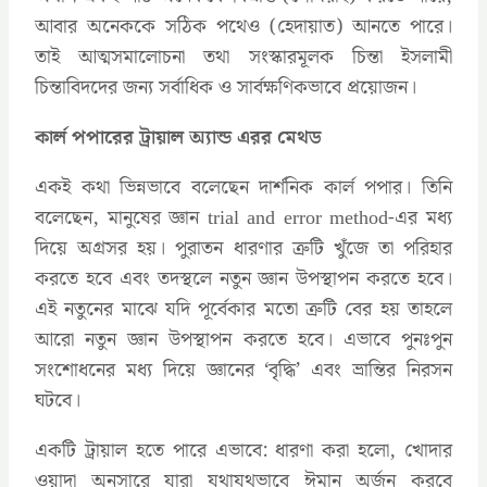
আবার অনেককে সঠিক পথেও (হেদায়াত) আনতে পারে।
তাই আত্মসমালোচনা তথা সংস্কারমূলক চিন্তা ইসলামী
চিন্তাবিদদের জন্য সর্বাধিক ও সার্বক্ষণিকভাবে প্রয়োজন।
কার্ল পপারের ট্রায়াল অ্যান্ড এরর মেথড
একই কথা ভিন্নভাবে বলেছেন দার্শনিক কার্ল পপার। তিনি
বলেছেন, মানুষের জ্ঞান trial and error method-এর মধ্য
দিয়ে অগ্রসর হয়। পুরাতন ধারণার ত্রুটি খুঁজে তা পরিহার
করতে হবে এবং তদস্থলে নতুন জ্ঞান উপস্থাপন করতে হবে।
এই নতুনের মাঝে যদি পূর্বেকার মতো ত্রুটি বের হয় তাহলে
আরো নতুন জ্ঞান উপস্থাপন করতে হবে। এভাবে পুনঃপুন
সংশোধনের মধ্য দিয়ে জ্ঞানের ‘বৃদ্ধি’ এবং ভ্রান্তির নিরসন
ঘটবে।
একটি ট্রায়াল হতে পারে এভাবে: ধারণা করা হলো, খোদার
ওয়াদা অনুসারে যারা যথাযথভাবে ঈমান অর্জন করবে