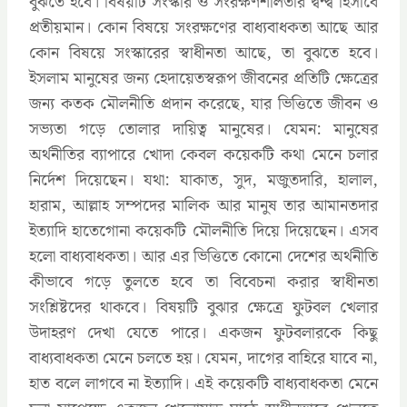
বুঝতে হবে। বিষয়টি সংস্কার ও সংরক্ষণশীলতার দ্বন্দ্ব হিসাবে
প্রতীয়মান। কোন বিষয়ে সংরক্ষণের বাধ্যবাধকতা আছে আর
কোন বিষয়ে সংস্কারের স্বাধীনতা আছে, তা বুঝতে হবে।
ইসলাম মানুষের জন্য হেদায়েতস্বরূপ জীবনের প্রতিটি ক্ষেত্রের
জন্য কতক মৌলনীতি প্রদান করেছে, যার ভিত্তিতে জীবন ও
সভ্যতা গড়ে তোলার দায়িত্ব মানুষের। যেমন: মানুষের
অর্থনীতির ব্যাপারে খোদা কেবল কয়েকটি কথা মেনে চলার
নির্দেশ দিয়েছেন। যথা: যাকাত, সুদ, মজুতদারি, হালাল,
হারাম, আল্লাহ সম্পদের মালিক আর মানুষ তার আমানতদার
ইত্যাদি হাতেগোনা কয়েকটি মৌলনীতি দিয়ে দিয়েছেন। এসব
হলো বাধ্যবাধকতা। আর এর ভিত্তিতে কোনো দেশের অর্থনীতি
কীভাবে গড়ে তুলতে হবে তা বিবেচনা করার স্বাধীনতা
সংশ্লিষ্টদের থাকবে। বিষয়টি বুঝার ক্ষেত্রে ফুটবল খেলার
উদাহরণ দেখা যেতে পারে। একজন ফুটবলারকে কিছু
বাধ্যবাধকতা মেনে চলতে হয়। যেমন, দাগের বাহিরে যাবে না,
হাত বলে লাগবে না ইত্যাদি। এই কয়েকটি বাধ্যবাধকতা মেনে