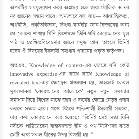
অপরটির সমমূল্যায়ন করে অগ্রসর হলে তারা মৌলিক ও নব
নব জ্ঞানের সন্ধান পাবে। অন্যভাবে বলা যায়— আধ্যাত্মিকতা,
অর্থনীতি, প্রকৃতিবিজ্ঞান, কিংবা মানবীয় জ্ঞান-বিজ্ঞানের অন্য
যে কোনো শাখায় যিনি বিশেষজ্ঞ তিনি যদি কোরআনের মূল
পাঠ ও প্রেক্ষিতবিবেচনার জ্ঞানে সমৃদ্ধ হোন, তাহলে তিনিই
হবেন ঐ বিষয়ের ইসলামী সমাধান প্রদানের প্রকৃত কর্তৃপক্ষ।
অতএব, Knowledge of context-এর ক্ষেত্রে যদি কেউ
innovative expertise-এর সাথে সাথে Knowledge of
revealed text-এর ক্ষেত্রেও প্রজ্ঞাবান হয়, তাহলেই কেবল
মুসলমানরা ‘কোরআনের আলোকে’ নতুন নতুন সমস্যার
সমাধান দিয়ে বিশ্বের মাঝে জ্ঞান ও কর্মের ক্ষেত্রে নেতৃত্ব প্রদান
করতে সক্ষম হবে। গড়ে উঠবে শক্তিশালী ইসলামী সভ্যতা,
যার কথা কোরআনে বলা হয়েছে: ‍“তিনিই সেই সত্তা যিনি
নবীকে পাঠিয়েছেন বাস্তবসম্মত দ্বীন ও পথ-নির্দেশসহ যাতে
সেটি অন্য সকল দ্বীনের উপর বিজয়ী হয়।”