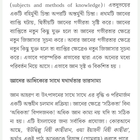
(subjects and methods of knowledge)। এতদুভয়ের
একটি বহির্মুখী চিন্তা অপরটি অন্তর্মুখী চিন্তা। প্রথমটি জ্ঞানের
ব্যাপ্তি ঘটায়, দ্বিতীয়টি জ্ঞানের গভীরতা সৃষ্টি করে। জ্ঞানের
ব্যাপ্তিতে নতুন কিছু যুক্ত হলে তা জ্ঞানের গভীরতার ক্ষেত্রে
নতুন জিজ্ঞাসার সূচনা করে। আবার জ্ঞানের গভীরতার ক্ষেত্রে
নতুন কিছু যুক্ত হলে তা ব্যাপ্তির ক্ষেত্রেও নতুন জিজ্ঞাসার সূচনা
করে। এভাবে পারস্পরিক প্রভাবের দ্বারা একে অন্যের মধ্যে
পরিবর্তন নিয়ে আসে। এভাবে জ্ঞান সৃষ্ট ও বিকশিত হয় ।
জ্ঞানের আধিক্যের সাথে যথার্থতার ভারসাম্য
জ্ঞান আহরণ বা উৎপাদনের সাথে সাথে এর বৃদ্ধি ও পরিমার্জন
একটি অন্তহীন চলমান প্রক্রিয়া। জ্ঞানের ক্ষেত্রে ‘সঠিকতা’ বিনা
‘অধিকতা’ বিপদজনক! অধিক জ্ঞান কাম্য নয় যদি তা সঠিক
না হয়। এটি ইসলামের জন্য সর্বাধিক প্রযোজ্য। কোরআনে
আছে,
‘ইউদ্বিল্লু বিহী কাছীরান, ওয়া ইয়াহদী বিহী কাছীরা’,
অর্থাৎ একই পাঠ অনেককে বিভ্রান্ত (গোমরাহ) করতে পারে,