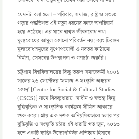
উপনিবেশবাদী তত্ত্বসমূহ তেমন আর উপযোগী নয়।
যেমনটা বলা হলো – পরিবার, সমাজ, রাষ্ট্র ও সভ্যতা
গড়ার পদ্ধতিগত এই নতুন ধরনের কাজ অপরিহার্য
হয়ে ওঠেছে। এর মানে শ্বাশ্বত জীবনবোধ তথা
মূল্যবোধের আমূল কোনো পরিবর্তন নয়; বরং চিরন্তন
মূল্যবোধসমূহের যুগোপযোগী ও নবতর কাঠামো
নির্মাণ, সেসবের উপস্থাপনা ও গণচর্চা জরুরি।
চট্টগ্রাম বিশ্ববিদ্যালয়ের কিছু তরুণ সমাজকর্মী ২০০১
সালের ২৬ সেপ্টেম্বর ‘সমাজ ও সংস্কৃতি অধ্যয়ন
কেন্দ্র’ [Centre for Social & Cultural Studies
(CSCS)] নামে বিকল্পধারায় স্বাধীন ও স্বতন্ত্র কিছু
বুদ্ধিবৃত্তিক ও সাংস্কৃতিক কার্যক্রম সীমিত আকারে
শুরু করে। প্রায় এক দশক অনিয়মিতভাবে চলার পর
বুদ্ধিবৃত্তি ও সংস্কৃতি চর্চার এই ধারাটি গত জুন, ২০১৩
হতে একটি ব্যক্তি-উদ্যোগনির্ভর প্রতিষ্ঠান হিসাবে