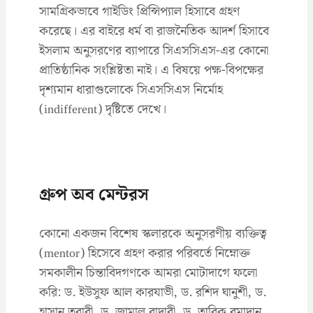
সামগ্রিকভাবে গাইডিং প্রিন্সিপ্যাল হিসাবে গ্রহণ
করেছে। এর বাইরে ধর্ম বা রাজনৈতিক আদর্শ হিসাবে
ইসলাম অনুসরণের ব্যাপারে সিএসসিএস-এর কোনো
প্রাতিষ্ঠানিক সংশ্লিষ্টতা নাই। এ বিষয়ে পক্ষ-বিপক্ষের
দৃশ্যমান ধারাগুলোকে সিএসসিএস নির্মোহ
(indifferent) দৃষ্টিতে দেখে।
গ্রুপ অব মেন্টরস
কোনো একজন বিশেষ স্কলারকে অনুসরণীয় ব্যক্তিত্ব
(mentor) হিসেবে গ্রহণ করার পরিবর্তে নিম্নোক্ত
সমকালীন চিন্তাবিদগণকে আমরা মোটাদাগে ফলো
করি: ড. ইউসুফ আল কারযাভী, ড. রশিদ ঘানুশী, ড.
হাসান তুরাবী, ড. জামাল বাদাবী, ড. তারিক রমাদান,