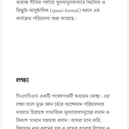
অত্যন্ত সীমিত পর্যায়ে তুলনামূলকভাবে নিয়মিত ও
কিছুটা-আনুষ্ঠানিক (quasi-formal) ধরনে এর
কার্যক্রম পরিচালনা শুরু করেছে।
লক্ষ্য
সিএসসিএস একটি গবেষণাধর্মী অধ্যয়ন কেন্দ্র। এর
লক্ষ্য হলো মুক্ত জ্ঞান চর্চার আন্দোলন পরিচালনার
মাধ্যমে চিরায়ত সামাজিক মূল্যবোধসমূহের লালন ও
বিকাশ সাধনে সহায়তা প্রদান। আমরা মনে করি,
বিদ্যমান নানা ধরনের মত ও পথের আপাত বিরোধ ও