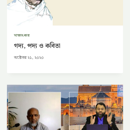
সাক্ষাৎকার
গদ্য, পদ্য ও কবিতা
অক্টোবর ২১, ২০২০