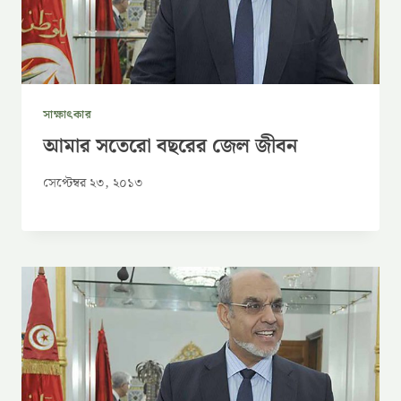
সাক্ষাৎকার
আমার সতেরো বছরের জেল জীবন
সেপ্টেম্বর ২৩, ২০১৩