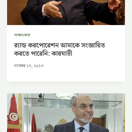
সাক্ষাৎকার
র‍্যান্ড করপোরেশন আমাকে সংজ্ঞায়িত
করতে পারেনি: কারযাভী
নভেম্বর ১৭, ২০১৩