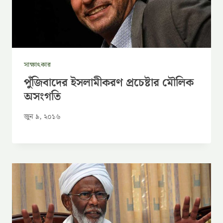
সাক্ষাৎকার
পুঁজিবাদের ইসলামীকরণ প্রচেষ্টার মৌলিক
অসংগতি
জুন ৯, ২০১৬