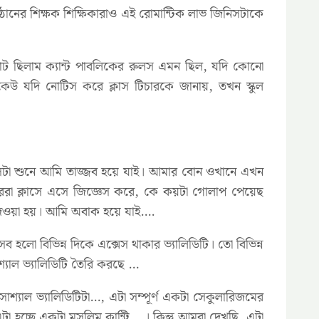
তিষ্ঠানের শিক্ষক শিক্ষিকারাও এই রোমান্টিক লাভ জিনিসটাকে
োট ছিলাম ক্যান্ট পাবলিকের রুলস এমন ছিল, যদি কোনো
েউ যদি নোটিস করে ক্লাস টিচারকে জানায়, তখন স্কুল
ে সেটা শুনে আমি তাজ্জব হয়ে যাই। আমার বোন ওখানে এখন
চাররা ক্লাসে এসে জিজ্ঞেস করে, কে কয়টা গোলাপ পেয়েছ
ওয়া হয়। আমি অবাক হয়ে যাই….
 হলো বিভিন্ন দিকে এক্সেস থাকার ভ্যালিডিটি। তো বিভিন্ন
্যাল ভ্যালিডিটি তৈরি করছে …
শ্যাল ভ্যালিডিটিটা…, এটা সম্পূর্ণ একটা সেকুলারিজমের
চ্ছে একটা মুসলিম কান্ট্রি …। কিন্তু আমরা দেখছি, এটা