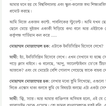
আমার মনে হয় যে বিশ্ববিদ্যালয় এবং স্কুল-কলেজ তথা শিক্ষাপ্র
প্রমোট করছে।
আমি নিজে একজন ক্যান্ট. পাবলিকের স্টুডেন্ট। আমি যখন ছ
ছেলে মেয়ে দুইজন একাকী দাঁড়িয়ে কথা বলে আর এইটাকে ক
কর্তৃপক্ষ গার্ডিয়ান কল করে …..
মোহাম্মদ মোজাম্মেল হক:
এটাকে ইনডিসিপ্লিন হিসেবে দেখে?
সাথী:
হ্যাঁ, ইনডিসিপ্লিন হিসেবে দেখে। এখন সেখানে যা হচ্ছ
পড়ে ক্লাস নাইনে। ও বলেছে, ‘আপু, ভ্যালেন্টাইনস ডে’তে টি
আজকে? এবং যে মেয়েটা বেশি গোলাপ পেয়েছে তাকে বাহবা দে
মোহাম্মদ মোজাম্মের হক:
লেখার মধ্যে তুমি লিখেছো, এগুলো সব
দিকে এক্সেস থাকা বলতে তুমি যে বিষয়টা বলছো এটা একটা সোশ
সাথী:
জ্বি, স্যার। আর আমার ব্যক্তিগত অভিমত হলো, এই যে সো
প্যারাডাইম থেকে এসেছে। তো আমরা বাংলাদেশকে যতই বলি, এটা হ