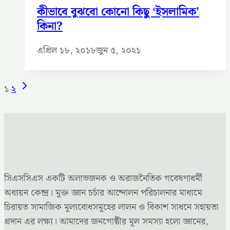
কীভাবে বুঝবো কোনো কিছু ‘ইসলামিক’
কিনা?
এপ্রিল ১৮, ২০১৮
জুন ৫, ২০২১
Page
Next
১
২
Page
navigation
সিএসসিএস একটি অলাভজনক ও অরাজনৈতিক গবেষণাধর্মী
অধ্যয়ন কেন্দ্র। মুক্ত জ্ঞান চর্চার আন্দোলন পরিচালনার মাধ্যমে
চিরায়ত সামাজিক মূল্যবোধসমূহের লালন ও বিকাশ সাধনে সহায়তা
প্রদান এর লক্ষ্য। আমাদের জনগোষ্ঠীর মূল সমস্যা হলো জ্ঞানের,