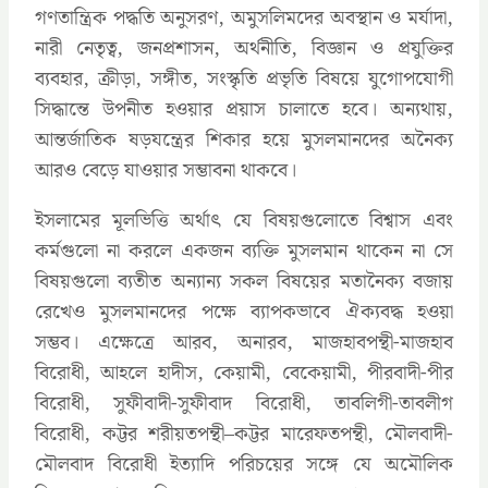
গণতান্ত্রিক পদ্ধতি অনুসরণ, অমুসলিমদের অবস্থান ও মর্যাদা,
নারী নেতৃত্ব, জনপ্রশাসন, অর্থনীতি, বিজ্ঞান ও প্রযুক্তির
ব্যবহার, ক্রীড়া, সঙ্গীত, সংস্কৃতি প্রভৃতি বিষয়ে যুগোপযোগী
সিদ্ধান্তে উপনীত হওয়ার প্রয়াস চালাতে হবে। অন্যথায়,
আন্তর্জাতিক ষড়যন্ত্রের শিকার হয়ে মুসলমানদের অনৈক্য
আরও বেড়ে যাওয়ার সম্ভাবনা থাকবে।
ইসলামের মূলভিত্তি অর্থাৎ যে বিষয়গুলোতে বিশ্বাস এবং
কর্মগুলো না করলে একজন ব্যক্তি মুসলমান থাকেন না সে
বিষয়গুলো ব্যতীত অন্যান্য সকল বিষয়ের মতানৈক্য বজায়
রেখেও মুসলমানদের পক্ষে ব্যাপকভাবে ঐক্যবদ্ধ হওয়া
সম্ভব। এক্ষেত্রে আরব, অনারব, মাজহাবপন্থী-মাজহাব
বিরোধী, আহলে হাদীস, কেয়ামী, বেকেয়ামী, পীরবাদী-পীর
বিরোধী, সুফীবাদী-সুফীবাদ বিরোধী, তাবলিগী-তাবলীগ
বিরোধী, কট্টর শরীয়তপন্থী–কট্টর মারেফতপন্থী, মৌলবাদী-
মৌলবাদ বিরোধী ইত্যাদি পরিচয়ের সঙ্গে যে অমৌলিক