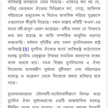
জাতিরাষ্ট্র ব্যবস্থাকে মেনে নিয়েছে। এক্ষেত্রে বলা হয় যে,
পবিত্র কোরআন ঐক্যের ভিত্তিরূপে বর্ণ, গোত্র, জাতিগত
পরিচয়কে অনুমোদন না দিলেও স্বাভাবিক পরিচয় সূত্ররূপে
এগুলোকে স্বীকৃতি দিয়েছে। মহান আল্লাহ প্রতিটি ‘কওম’-এর
জন্যে নবী-রাসূল প্রেরণ করেছেন। মদীনা সনদে যে ‘উম্মাহ’র
কথা বলা হয়েছে তা জাতি সম্পর্কিত আধুনিক ধারণার
কাছাকাছি। বর্তমান পৃথিবীর প্রায় সকল মুসলিমপ্রধান রাষ্ট্র
জাতিরাষ্ট্র।
[9]
মুসলিম ঐক্যের স্বার্থে জাতিরাষ্ট্র কাঠামোতে
আবদ্ধ মুসলিম নেতৃত্বকে উম্মাহর সামগ্রিক কল্যাণের লক্ষ্যে
কাজ করতে হবে। সমগ্র বিশ্বের মুসলিমদের এ ঐক্য
নিজেদের অভ্যন্তরীণ দুর্বলতা দূরীকরণ এবং বহিঃশত্রুর
ষড়যন্ত্র ও আক্রমণ থেকে নিজেকে রক্ষার হাতিয়ার হতে
পারে।
মুসলমানদেরকে মৌলবাদী-অমৌলবাদীরূপে বিভক্ত করে
মুসলিম ঐক্য দুর্বলকরণের একটি আন্তর্জাতিক ষড়যন্ত্র
দীর্ঘদিন থেকে চলে আসছে। যে কোনো ধরনের ইসলামী