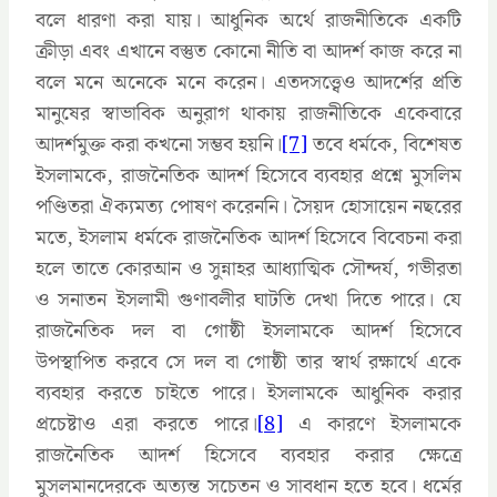
বলে ধারণা করা যায়। আধুনিক অর্থে রাজনীতিকে একটি
ক্রীড়া এবং এখানে বস্তুত কোনো নীতি বা আদর্শ কাজ করে না
বলে মনে অনেকে মনে করেন। এতদসত্ত্বেও আদর্শের প্রতি
মানুষের স্বাভাবিক অনুরাগ থাকায় রাজনীতিকে একেবারে
আদর্শমুক্ত করা কখনো সম্ভব হয়নি।
[7]
তবে ধর্মকে, বিশেষত
ইসলামকে, রাজনৈতিক আদর্শ হিসেবে ব্যবহার প্রশ্নে মুসলিম
পণ্ডিতরা ঐক্যমত্য পোষণ করেননি। সৈয়দ হোসায়েন নছরের
মতে, ইসলাম ধর্মকে রাজনৈতিক আদর্শ হিসেবে বিবেচনা করা
হলে তাতে কোরআন ও সুন্নাহর আধ্যাত্মিক সৌন্দর্য, গভীরতা
ও সনাতন ইসলামী গুণাবলীর ঘাটতি দেখা দিতে পারে। যে
রাজনৈতিক দল বা গোষ্ঠী ইসলামকে আদর্শ হিসেবে
উপস্থাপিত করবে সে দল বা গোষ্ঠী তার স্বার্থ রক্ষার্থে একে
ব্যবহার করতে চাইতে পারে। ইসলামকে আধুনিক করার
প্রচেষ্টাও এরা করতে পারে।
[8]
এ কারণে ইসলামকে
রাজনৈতিক আদর্শ হিসেবে ব্যবহার করার ক্ষেত্রে
মুসলমানদেরকে অত্যন্ত সচেতন ও সাবধান হতে হবে। ধর্মের