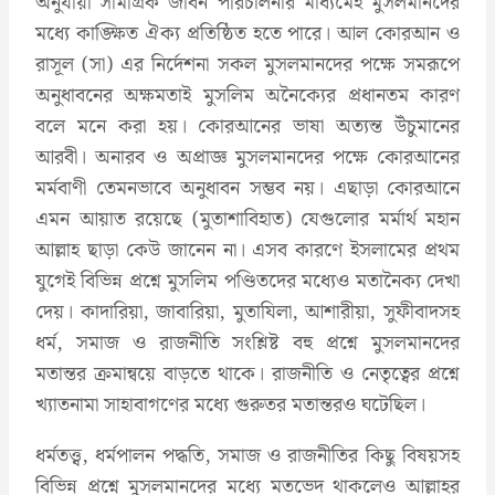
অনুযায়ী সামগ্রিক জীবন পরিচালনার মাধ্যমেই মুসলমানদের
মধ্যে কাঙ্ক্ষিত ঐক্য প্রতিষ্ঠিত হতে পারে। আল কোরআন ও
রাসূল (সা) এর নির্দেশনা সকল মুসলমানদের পক্ষে সমরূপে
অনুধাবনের অক্ষমতাই মুসলিম অনৈক্যের প্রধানতম কারণ
বলে মনে করা হয়। কোরআনের ভাষা অত্যন্ত উঁচুমানের
আরবী। অনারব ও অপ্রাজ্ঞ মুসলমানদের পক্ষে কোরআনের
মর্মবাণী তেমনভাবে অনুধাবন সম্ভব নয়। এছাড়া কোরআনে
এমন আয়াত রয়েছে (মুতাশাবিহাত) যেগুলোর মর্মার্থ মহান
আল্লাহ ছাড়া কেউ জানেন না। এসব কারণে ইসলামের প্রথম
যুগেই বিভিন্ন প্রশ্নে মুসলিম পণ্ডিতদের মধ্যেও মতানৈক্য দেখা
দেয়। কাদারিয়া, জাবারিয়া, মুতাযিলা, আশারীয়া, সুফীবাদসহ
ধর্ম, সমাজ ও রাজনীতি সংশ্লিষ্ট বহু প্রশ্নে মুসলমানদের
মতান্তর ক্রমান্বয়ে বাড়তে থাকে। রাজনীতি ও নেতৃত্বের প্রশ্নে
খ্যাতনামা সাহাবাগণের মধ্যে গুরুতর মতান্তরও ঘটেছিল।
ধর্মতত্ত্ব, ধর্মপালন পদ্ধতি, সমাজ ও রাজনীতির কিছু বিষয়সহ
বিভিন্ন প্রশ্নে মুসলমানদের মধ্যে মতভেদ থাকলেও আল্লাহর