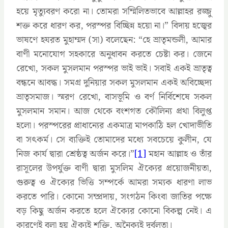
হয়ে মৃত্যুবরণ করো না। তোমরা সম্মিলিতভাবে আল্লাহর রজ্জু
শক্ত করে ধারণ কর, পরস্পর বিচ্ছিন্ন হয়ো না।” বিদায় হজ্বের
ভাষণে হযরত মুহাম্মদ (সা) বলেছেন: “হে ভ্রাতৃমন্ডলী, আমার
বাণী মনোযোগ সহকারে অনুধাবন করতে চেষ্টা কর। জেনে
রেখো, সকল মুসলমান পরস্পর ভাই ভাই। সবাই একই ভ্রাতৃত্ব
বন্ধনে আবদ্ধ। সমগ্র দুনিয়ার সকল মুসলমান একই অবিচ্ছেদ্য
ভ্রাতৃসমাজ। স্মরণ রেখো, বাসভূমি ও বর্ণ নির্বিশেষে সকল
মুসলমান সমান। আজ থেকে বংশগত কৌলিন্য প্রথা বিলুপ্ত
হলো। পরস্পরের প্রাধান্যের একমাত্র মাপকাঠি হল খোদাভীতি
বা সৎকর্ম। সে ব্যক্তিই তোমাদের মধ্যে সবচেয়ে কুলীন, যে
নিজ কার্য দ্বারা শ্রেষ্ঠত্ব অর্জন করে।”
[1]
মহান আল্লাহ ও তাঁর
রাসূলের উপর্যুক্ত বাণী দ্বারা মুসলিম ঐক্যের প্রয়োজনীয়তা,
গুরুত্ব ও ঐক্যের ভিত্তি সম্পর্কে আমরা সম্যক ধারণা লাভ
করতে পারি। কোনো সম্প্রদায়, সংগঠন কিংবা জাতির পক্ষে
বড় কিছু অর্জন করতে হলে ঐক্যের কোনো বিকল্প নেই। এ
কারণেই বলা হয় ঐক্যই শক্তি, অনৈক্যই দুর্বলতা।