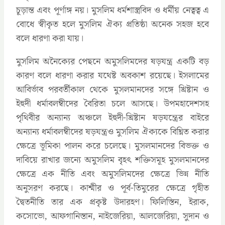
চূড়ান্ত এবং পূর্ণাঙ্গ নয়। মুসলিম ধর্মশাস্ত্রবিদ ও ধর্মীয় নেত্বত্ব এ
বোধে স্বীকৃত হলে মুসলিম ঐক্য প্রতিষ্ঠা অনেক সহজ হবে
বলে ধারণা করা যায়।
মুসলিম অনৈক্যের পেছনে অমুসলিমদের ষড়যন্ত্র একটি বড়
কারণ বলে ধারণা করার যথেষ্ট অবকাশ রয়েছে। ইসলামের
আবির্ভাব পরবর্তীকাল থেকে মুসলমানদের সঙ্গে খ্রিষ্টান ও
ইহুদী ধর্মাবলম্বীদের বৈরিতা চলে আসছে। উপমহাদেশসহ
পৃথিবীর অন্যান্য অঞ্চলে ইহুদী-খ্রিষ্টান ষড়যন্ত্রের বাইরে
অন্যান্য ধর্মাবলম্বীদের ষড়যন্ত্রও মুসলিম ঐক্যকে বিঘ্নিত করার
ক্ষেত্রে ভূমিকা পালন করে চলেছে। মুসলমানদের বিভক্ত ও
দাবিয়ে রাখার জন্যে অমুসলিম বৃহৎ শক্তিসমূহ মুসলমানদের
ক্ষেত্রে এক নীতি এবং অমুসলিমদের ক্ষেত্রে ভিন্ন নীতি
অনুসরণ করছে। কাশ্মীর ও পূর্ব-তিমুরের ক্ষেত্রে গৃহীত
দ্বৈতনীতি তার এক প্রকৃষ্ট উদারহণ। ফিলিস্তিন, ইরাক,
কসোভো, আফগানিস্তান, নাইজেরিয়া, আলজেরিয়া, সুদান ও