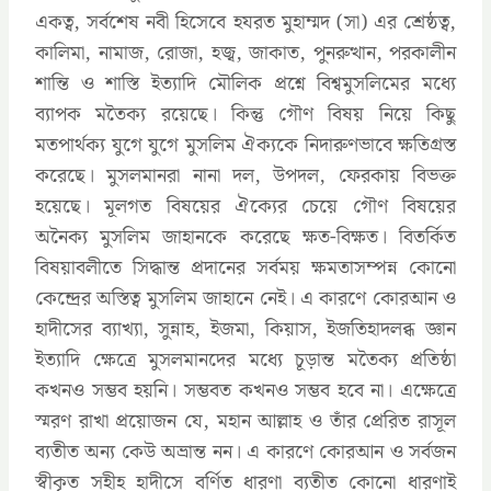
একত্ব, সর্বশেষ নবী হিসেবে হযরত মুহাম্মদ (সা) এর শ্রেষ্ঠত্ব,
কালিমা, নামাজ, রোজা, হজ্ব, জাকাত, পুনরুত্থান, পরকালীন
শান্তি ও শাস্তি ইত্যাদি মৌলিক প্রশ্নে বিশ্বমুসলিমের মধ্যে
ব্যাপক মতৈক্য রয়েছে। কিন্তু গৌণ বিষয় নিয়ে কিছু
মতপার্থক্য যুগে যুগে মুসলিম ঐক্যকে নিদারুণভাবে ক্ষতিগ্রস্ত
করেছে। মুসলমানরা নানা দল, উপদল, ফেরকায় বিভক্ত
হয়েছে। মূলগত বিষয়ের ঐক্যের চেয়ে গৌণ বিষয়ের
অনৈক্য মুসলিম জাহানকে করেছে ক্ষত-বিক্ষত। বিতর্কিত
বিষয়াবলীতে সিদ্ধান্ত প্রদানের সর্বময় ক্ষমতাসম্পন্ন কোনো
কেন্দ্রের অস্তিত্ব মুসলিম জাহানে নেই। এ কারণে কোরআন ও
হাদীসের ব্যাখ্যা, সুন্নাহ, ইজমা, কিয়াস, ইজতিহাদলব্ধ জ্ঞান
ইত্যাদি ক্ষেত্রে মুসলমানদের মধ্যে চূড়ান্ত মতৈক্য প্রতিষ্ঠা
কখনও সম্ভব হয়নি। সম্ভবত কখনও সম্ভব হবে না। এক্ষেত্রে
স্মরণ রাখা প্রয়োজন যে, মহান আল্লাহ ও তাঁর প্রেরিত রাসূল
ব্যতীত অন্য কেউ অভ্রান্ত নন। এ কারণে কোরআন ও সর্বজন
স্বীকৃত সহীহ হাদীসে বর্ণিত ধারণা ব্যতীত কোনো ধারণাই