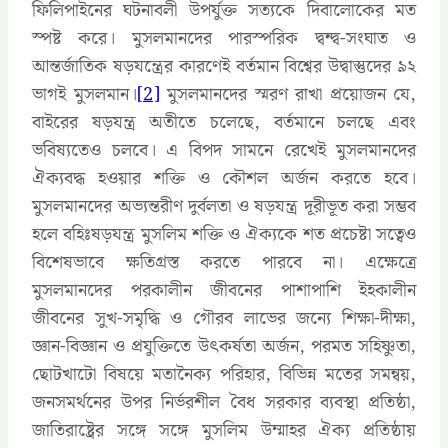
ফিলিপাইনের ঘটনাবলী উপর্যুক্ত সত্যকে দিবালোকের মত
স্পষ্ট করে। মুসলমানদের পারস্পরিক দ্বন্দ্ব-সংঘাত ও
আন্তর্জাতিক ষড়যন্ত্রের কারণেই বর্তমান বিশ্বের উদ্বাস্তুদের ৯২
ভাগই মুসলমান।
[2]
মুসলমানদের স্মরণ রাখা প্রয়োজন যে,
বাইরের ষড়যন্ত্র অতীতে চলেছে, বর্তমানে চলছে এবং
ভবিষ্যতেও চলবে। এ বিপদ সামনে রেখেই মুসলমানদের
ঐক্যবদ্ধ হওয়ার শক্তি ও কৌশল অর্জন করতে হবে।
মুসলমানদের অভ্যন্তরীণ দুর্বলতা ও ষড়যন্ত্র দূরীভূত করা সম্ভব
হলে বহিঃষড়যন্ত্র মুসলিম শক্তি ও ঐক্যকে শত প্রচেষ্টা সত্বেও
বিশেষভাবে ক্ষতিগ্রস্ত করতে পারবে না। এক্ষেত্রে
মুসলমানদের পরকালীন জীবনের পাশাপাশি ইহকালীন
জীবনের সুখ-সমৃদ্ধি ও গৌরব লাভের জন্যে শিক্ষা-দীক্ষা,
জ্ঞান-বিজ্ঞান ও প্রযুক্তিতে উৎকর্ষতা অর্জন, পরমত সহিষ্ণুতা,
ছোটখাটো বিষয়ে মতানৈক্য পরিহার, বিভিন্ন মতের সমন্বয়,
জনসমর্থনের উপর নির্ভরশীল বৈধ সরকার ব্যবস্থা প্রতিষ্ঠা,
জাতিরাষ্ট্রের সঙ্গে সঙ্গে মুসলিম উম্মাহর ঐক্য প্রতিষ্ঠায়