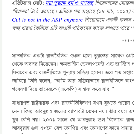
এডিটর’স নোট:
নয়া তুরস্কে ধর্ম ও গণতন্ত্র
শিরোনামের মোস্তফা 
‘ভিন্নমত’ উঠে এসেছে। এদিকে গত সপ্তাহে (১৪ মার্চ, ২০১৫) র
Gül is not in the AKP anymore
শিরোনামে একটি কলাম লে
স্বচ্ছ ধারণা তৈরিতে এটি আগ্রহী পাঠকদের কাজে লাগতে পারে।
****
সাম্প্রতিক একটা রাজনৈতিক গুঞ্জন হলো তুরস্কের সাবেক প্রে
থেকে অবসর নিয়েছেন। ক্ষমতাসীন ডেভলপমেন্ট এন্ড জাস্টিস 
ফিরবেন এবং রাজনীতিতে পুনরায় সক্রিয় হবেন। তবে গত সপ্তাহে সা
জানিয়ে তিনি বলেন, “আমি আর সক্রিয়ভাবে রাজনীতিতে অংশ
গবেষণা দিয়ে তাদেরকে (একেপি) সাহায্য করে যাব।”
সাধারণত রাষ্ট্রনায়ক এবং রাজনীতিবিদগণ যখন বুঝতে পারে
নেন। কিন্তু আবদুল্লাহ গুলের ব্যাপারটা তেমন নয়। তাঁর বয়স
খুব বেশি নয়। ২০০১ সালে যে আবদুল্লাহ গুল নিজেকে রাজনী
আবদুল্লাহ গুল এখনো বেশ জনপ্রিয় এবং জনগণের কাছে শ্রদ্ধার প