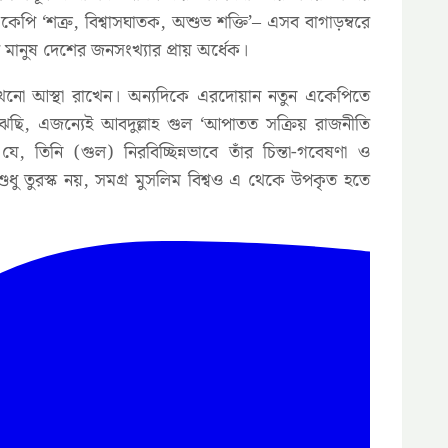
একেপি ‘শত্রু, বিশ্বাসঘাতক, অশুভ শক্তি’– এসব বাগাড়ম্বরে
 মানুষ দেশের জনসংখ্যার প্রায় অর্ধেক।
এখনো আস্থা রাখেন। অন্যদিকে এরদোয়ান নতুন একেপিতে
ু বুঝেছি, এজন্যেই আবদুল্লাহ গুল ‘আপাতত সক্রিয় রাজনীতি
, তিনি (গুল) নিরবিচ্ছিন্নভাবে তাঁর চিন্তা-গবেষণা ও
ু তুরস্ক নয়, সমগ্র মুসলিম বিশ্বও এ থেকে উপকৃত হতে