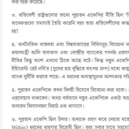
করা শুরু করেছে।
৩. প্রতিবেশী রাষ্ট্রগুলোর জন্যে পুরাতন একেপির নীতি ছিল 
অনেকগুলো সমস্যাই তৈরি করেনি বরং তারা প্রতিবেশীদের কা
হয়!
৪. অর্থনৈতিক বাস্তবতা এবং বিশ্ববাজারের বিধিসমূহ বিবেচনা
প্রধানমন্ত্রী আলি বাবাকান এবং কেন্দ্রীয় ব্যাংকের গভর্নর এর
নীতির কিছু অংশ এখনো ঠিকে আছে বটে। কিন্তু নতুন একেপি
ইন্টারেস্ট রেট লবি’র (সুদের হার বৃদ্ধিতে তৎপর গ্রুপ) মতো কা
ব্যাংক দুর্নীতি করতে পারে– এ ধরনের অনাস্থামূলক আশংকার পরি
৫. পুরাতন একেপিকে তখন বিনয়ী হিসেবে বিবেচনা করা হতো। স
এরদোয়ান থাকতেন। অথচ বর্তমানে নতুন একেপিকে একটা অহং
অন্যতম বিলাসবহুল বিরাট এক প্রাসাদে।
৬. পুরতান একেপি ছিল উদার। অন্যকে গ্রহণ করে নেয়ার মতো
Within) ধরনের ধারণার বিরোধী ছিল। বরং সবার সাথে সহযো