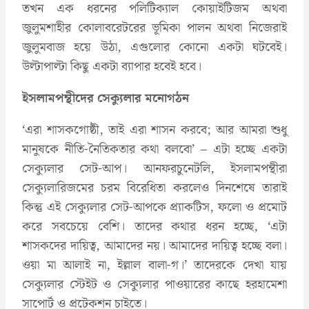
তখন এক ধরনের পলিটিক্যাল কোয়াইটিজম অথবা
জুলুমশাহীর কোলাবরেটরের ভূমিকা পালন অথবা নিজেরাই
জুলুমবাজ হয়ে উঠা, এগুলোর কোনো একটা ঘটবেই।
উল্টাপাল্টা কিছু একটা ব্যাপার হবেই হবে।
ইসলামপন্থীদের সেক্যুলার মনোগঠন
‘এরা শাসকগোষ্ঠী, তাই এরা শাসন করবে; আর আমরা শুধু
মানুষকে নীতি-নৈতিকতার কথা বলবো’ – এটা হচ্ছে একটা
সেক্যুলার সেট-আপ। আনফরচুনেটলি, ইসলামপন্থীরা
সেক্যুলারিজমের চরম বিরেধিতা করলেও দিনশেষে তারাই
কিন্তু এই সেক্যুলার সেট-আপকে প্র্যাকটিস, ফলো ও প্রমোট
করে সবচেয়ে বেশি। তাদের কথার ধরন হচ্ছে, ‘এটা
শাসকদের দায়িত্ব, আমাদের নয়। আমাদের দায়িত্ব হচ্ছে বলা।
ওয়া মা আলাই না, ইল্লাল বালা-গ।’ তাদেরকে দেখা যায়
সেক্যুলার স্টেইট ও সেক্যুলার পাওয়ারের কাছে হরহামেশা
সাপোর্ট ও প্রটেকশন চাইতে।