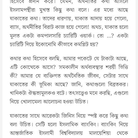
হিসেবে প্রদান করে। যেমন, অর্থনীতির কথা আসলে
ইসলামপন্থীরা মুখস্ত কিছু কথা বলে। এর মধ্যে আছে
যাকাতের কথা। তাদের ধারণায়, যাকাত আদায় হয়ে গেলো,
ব্যাস, অর্থনীতির বিরাট কাজ হয়ে গেলো! অথচ, যাকাত হলো
মূলত একটা কমপালসারি চ্যারিটি ওয়ার্ক। তো …? একটা
চ্যারিটি দিয়ে ইকোনোমি কীভাবে কমপ্লিট হয়?
কথার কথা হিসেবে বলছি, আমার পকেটে যে টাকাটা আছে,
এটি কোত্থেকে আসে? সমকালীন অর্থব্যবস্থার শরয়ী ভিত্তি
কী? আমার যে ব্যক্তিগত অর্থনৈতিক জীবন, সেটার সাথে
যাকাতের কী ভূমিকা আছে? জানি, কথাগুলো বিব্রতকর।
খানিকটা ঔদ্ধত্যমূলকও বটে। তৎসত্ত্বেও মনে করছি, এগুলো
নিয়ে খোলামেলা আলোচনা হওয়া উচিত।
যাকাতের সাথে আরেকটা জিনিস নিয়ে স্পষ্ট করে কিছু কথা
বলা উচিত। সেটি হলো ইসলামিক ব্যাংকিং। ব্যাংকিং নিয়ে
আন্তর্জাতিক ইসলামী বিশ্ববিদ্যালয় মালয়েশিয়া থেকে