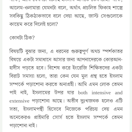
আলেম-ওলামারা যেমনটা বলে, অর্থাৎ প্রচলিত ফিকাহ শাস্ত্রে
সবকিছু ঠিকঠাকভাবে বলে দেয়া আছে, জাস্ট সেগুলোকে
কায়েম করে দিলেই হলো?
কোনটা ঠিক?
বিষয়টি বুঝার জন্য, এ ধরনের গুরুত্বপূর্ণ অথচ স্পর্শকাতর
বিষয়ে একটা সমাধানে আসার জন্য আপনাদেরকে কোরআন-
হাদীস পড়তে হবে। বিশেষ করে ইংরেজি শিক্ষিতদের একটা
বিরাট সমস্যা হলো, তারা কেন যেন মূল গ্রন্থ হতে ইসলাম
সম্পর্কে পড়াশোনা করতে অনাগ্রহী। আমি এমন লোক তেমন
পাই নাই, ইসলামের উপর যার both intensive and
extensive পড়াশোনা আছে। অতীব দুঃখজনক হলেও এটি
সত্য, ইসলামপন্থী হিসেবে নিজেকে পরিচয় দেয় এমন
অনেকেরও প্রাইমারি সোর্স হতে ইসলাম সম্পর্কে তেমন
পড়াশোনা নাই।