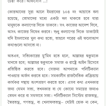
চেষ্টা’ করে। আফসোস …!
কোরআনের সূরা আলে ইমরানের ১০৪ নং আয়াতে বলা
হয়েছে, তোমাদের মধ্যে একটা দল থাকতে হবে যারা
মানুষকে কল্যাণের দিকে ডাকবে। সৎ কাজের আদেশ দিবে,
অসৎ কাজের নিষেধ করবে। শুধু কল্যাণের দিকে ডাকাটাই
যদি ইসলামের মূল কথা হতো, তাহলে পরের ওই ফলোআপ
কথাগুলো আসতো না।
অতএব, সত্যিকারের মু’মিন হতে হলে, আল্লাহর হুকুমকে
মানতে হবে; আল্লাহর হুকুমকে সমাজ ও রাষ্ট্রে আইন হিসেবে
প্রতিষ্ঠিত করতে হবে। সেজন্য আপনাকে পলিটিক্যাল
পাওয়ার অর্জন করতে হবে। সমকালীন রাজনৈতিক প্রক্রিয়ায়
কার্যকর পন্থায় অংশগ্রহণ করতে হবে। এসব কথা এখনকার
জন্য যেমন সত্য, তখনকার বা যে কোনো সময়ের জন্যও
তেমন করে বা সমভাবে সত্য। পলিটিক্যাল সিস্টেম রাজতন্ত্র,
স্বৈরতন্ত্র, গণতন্ত্র, বা খেলাফততন্ত্র– যেটাই হোক না কেন,