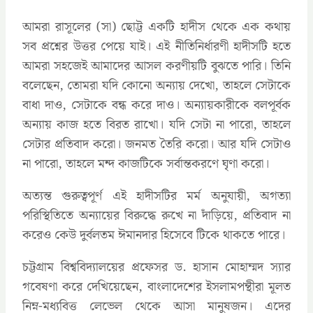
আমরা রাসূলের (সা) ছোট্ট একটি হাদীস থেকে এক কথায়
সব প্রশ্নের উত্তর পেয়ে যাই। এই নীতিনির্ধারণী হাদীসটি হতে
আমরা সহজেই আমাদের আসল করণীয়টি বুঝতে পারি। তিনি
বলেছেন, তোমরা যদি কোনো অন্যায় দেখো, তাহলে সেটাকে
বাধা দাও, সেটাকে বন্ধ করে দাও। অন্যায়কারীকে বলপূর্বক
অন্যায় কাজ হতে বিরত রাখো। যদি সেটা না পারো, তাহলে
সেটার প্রতিবাদ করো। জনমত তৈরি করো। আর যদি সেটাও
না পারো, তাহলে মন্দ কাজটিকে সর্বান্তকরণে ঘৃণা করো।
অত্যন্ত গুরুত্বপূর্ণ এই হাদীসটির মর্ম অনুযায়ী, অগত্যা
পরিস্থিতিতে অন্যায়ের বিরুদ্ধে রুখে না দাঁড়িয়ে, প্রতিবাদ না
করেও কেউ দুর্বলতম ঈমানদার হিসেবে টিকে থাকতে পারে।
চট্টগ্রাম বিশ্ববিদ্যালয়ের প্রফেসর ড. হাসান মোহাম্মদ স্যার
গবেষণা করে দেখিয়েছেন, বাংলাদেশের ইসলামপন্থীরা মূলত
নিম্ন-মধ্যবিত্ত লেভেল থেকে আসা মানুষজন। এদের