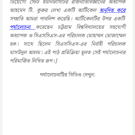
ডিয়েগো স্টেট ইউনিভার্সিটির রাজনীতিবিজ্ঞানের অধ্যাপক
আহমেদ টি. কুরু
র লেখা একটি আর্টিকেল
অনূদিত করে
সম্প্রতি আমরা পাবলিশ করেছি। আর্টিকেলটির উপর একটি
পর্যালোচনা
করেছেন চট্টগ্রাম বিশ্ববিদ্যালয়ের সহযোগী
অধ্যাপক ও সিএসসিএস-এর পরিচালক মোহাম্মদ মোজাম্মেল
হক। সাথে ছিলেন সিএসসিএস-এর নির্বাহী পরিচালক
মাসউদুল আলম। এই পাঠ প্রতিক্রিয়া মূলত সেই পর্যালোচনার
পরিমার্জিত লিখিত রূপ।]
পর্যালোচনাটির ভিডিও দেখুন: