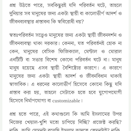
প্রশ্ন উঠতে পারে, সবকিছুরই যদি পরিবর্তন ঘটে, তাহলে
দুনিয়ার সব মানুষের জন্য একটা স্থায়ী বা কালোত্তীর্ণ আদর্শ ও
জীবনব্যবস্থার প্রস্তাবনা কি স্ববিরোধী নয়?
স্বতঃপরিবর্তন সত্ত্বেও মানুষের জন্য একটা স্থায়ী জীবনদর্শন ও
জীবনব্যবস্থা থাকা দরকার। কেননা, যত পরিবর্তনই হোক না
কেন, মানুষের বেসিক ফিজিক্যাল, মেন্টাল ও মোরাল
এনটিটি বা সত্তার বিশেষ কোনো পরিবর্তন ঘটে না। মানুষ
মানুষ হয়েছে এসব স্থায়ী বৈশিষ্ট্যের কারণে। এ কারণে
মানুষের জন্য একটা স্থায়ী আদর্শ ও জীবনবিধান থাকাই
স্বাভাবিক। এ ধরনের কালোত্তীর্ণ হিসেবে কোনো কিছু যদি
প্রস্তাব করা হয়, তাহলে সেটাকে হতে হবে যুগোপযোগী
হিসেবে নির্মাণযোগ্য বা customizable।
প্রশ্ন হতে পারে, এই কথাগুলো কি আমি ইসলামের উপর
নিজের খেয়াল-খুশি মতো চাপিয়ে দিচ্ছি? প্রজেক্ট করছি?
নাকি, আমি যেমনটা বলেছি ইসলাম আদতে তেমনটাই? নাকি,