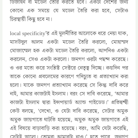
ডিজাইন বা মডেল তৈরি করতে হবে। একটা দেশের জন্য
কোনো এক সময়ে যে মডেল তৈরি করা হবে, সেটাও
চিরস্থায়ী কিছু হবে না।
local specificity’র এই মূলনীতির আলোকে ধরে নেয়া যাক,
মাসউদুল আলম একটা মডেল তৈরি করলো, মোহাম্মদ
মোজাম্মেল হক একটা মডেল তৈরি করলো, আপনিও একটা
করলেন, সেও একটা করলো। জনগণ ওরটা পছন্দ করেছে।
ও ওর মতো করে সংশ্লিষ্ট সেক্টরে নেতৃত্ব দিচ্ছে। কয়দিন পর
তাকে কোনো প্রবলেমের কারণে গদিচ্যুত বা প্রত্যাখ্যান করা
হলো। যাকে জনগণ প্রত্যাখ্যান করেছে সে কিন্তু দাবি করে
নাই, আমার কাজটাই ইসলাম। বরং সে দাবি করেছে, ‘আমার
কাজটা ইসলাম দ্বারা ইন্সপায়ার্ড অ্যান্ড গাইডেড।’ প্রতিদ্বন্দ্বী
কেউ বলছে, ‘দেখো, ও যেটা দাবি করেছে, সেটার অমুক
অমুক জায়গাতে ঘাটতি হয়েছে, অমুক অমুক জায়গাতে এই
এই বিষয়ে বাড়াবাড়ি করা হয়েছে। বরং, আমি যেটা করেছি,
সেটাই ভালো। তোমরা আমারটা নাও।’ হতে পারে, জনগণ