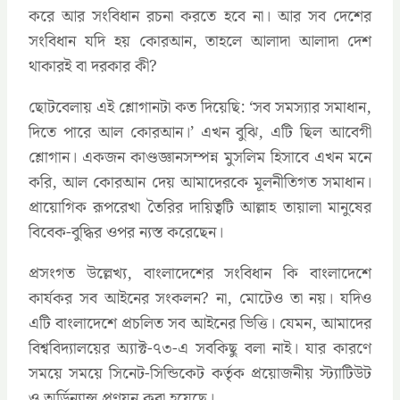
করে আর সংবিধান রচনা করতে হবে না। আর সব দেশের
সংবিধান যদি হয় কোরআন, তাহলে আলাদা আলাদা দেশ
থাকারই বা দরকার কী?
ছোটবেলায় এই শ্লোগানটা কত দিয়েছি: ‘সব সমস্যার সমাধান,
দিতে পারে আল কোরআন।’ এখন বুঝি, এটি ছিল আবেগী
শ্লোগান। একজন কাণ্ডজ্ঞানসম্পন্ন মুসলিম হিসাবে এখন মনে
করি, আল কোরআন দেয় আমাদেরকে মূলনীতিগত সমাধান।
প্রায়োগিক রূপরেখা তৈরির দায়িত্বটি আল্লাহ তায়ালা মানুষের
বিবেক-বুদ্ধির ওপর ন্যস্ত করেছেন।
প্রসংগত উল্লেখ্য, বাংলাদেশের সংবিধান কি বাংলাদেশে
কার্যকর সব আইনের সংকলন? না, মোটেও তা নয়। যদিও
এটি বাংলাদেশে প্রচলিত সব আইনের ভিত্তি। যেমন, আমাদের
বিশ্ববিদ্যালয়ের অ্যাক্ট-৭৩-‌এ সবকিছু বলা নাই। যার কারণে
সময়ে সময়ে সিনেট-সিন্ডিকেট কর্তৃক প্রয়োজনীয় স্ট্যাটিউট
ও অর্ডিন্যান্স প্রণয়ন করা হয়েছে।