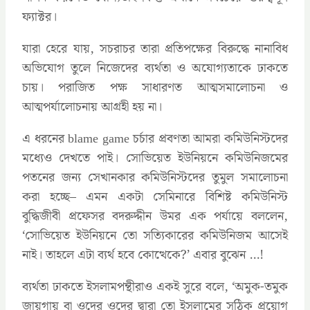
ফ্যাক্টর।
যারা হেরে যায়, সচরাচর তারা প্রতিপক্ষের বিরুদ্ধে নানাবিধ
অভিযোগ তুলে নিজেদের ব্যর্থতা ও অযোগ্যতাকে ঢাকতে
চায়। পরাজিত পক্ষ সাধারণত আত্মসমালোচনা ও
আত্মপর্যালোচনায় আগ্রহী হয় না।
এ ধরনের blame game চর্চার প্রবণতা আমরা কমিউনিস্টদের
মধ্যেও দেখতে পাই। সোভিয়েত ইউনিয়নে কমিউনিজমের
পতনের জন্য সেখানকার কমিউনিস্টদের তুমুল সমালোচনা
করা হচ্ছে– এমন একটা সেমিনারে বিশিষ্ট কমিউনিস্ট
বুদ্ধিজীবী প্রফেসর বদরুদ্দীন উমর এক পর্যায়ে বললেন,
‘সোভিয়েত ইউনিয়নে তো সত্যিকারের কমিউনিজম আসেই
নাই। তাহলে এটা ব্যর্থ হবে কোত্থেকে?’ এবার বুঝেন …!
ব্যর্থতা ঢাকতে ইসলামপন্থীরাও একই সুরে বলে, ‘অমুক-তমুক
জায়গায় বা ওদের ওদের দ্বারা তো ইসলামের সঠিক প্রয়োগ