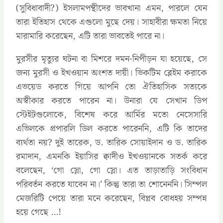
(সুবিধাবাদী?) ইসলামপন্থীদের ভাবখানা এমন, পারলে যেন
তারা ইতিহাস থেকে এগুলো মুছে দেয়। সাহাবীরা ক্ষমতা নিয়ে
মারামারি করেছেন, এটি তারা ভাবতেই পারে না।
মুরসীর মৃত্যুর ঘটনা বা মিশরে দমন-নিপীড়ন যা হয়েছে, সে
জন্য মুরসী ও ইখওয়ান অংশত দায়ী। ভিকটিম ব্লেইম করাকে
এভয়েড করতে গিয়ে আপনি তো ঐতিহাসিক সত্যকে
অস্বীকার করতে পারেন না। উনারা যে সেখান ডিপ
স্টেইটগুলোকে, বিশেষ করে আর্মির মতো নেসেসারি
এভিলকে প্রপারলি ডিল করতে পারেননি, এটি কি তাদের
ব্যর্থতা নয়? দুই তারেক, ড. তারিক সোয়াইদান ও ড. তারিক
রমাদান, এমনকি ইয়াসির ক্বাদীও ইখওয়ানকে সতর্ক করে
বলেছেন, ‘গো স্লো, গো স্লো। এত তাড়াতাড়ি সংবিধান
পরিবর্তন করতে যাবেন না।’ কিন্তু তারা তা শোনেননি। সিম্পল
মেজরিটি পেয়ে তারা মনে করেছেন, বিপ্লব বোধহয় সম্পন্ন
হয়ে গেছে …!