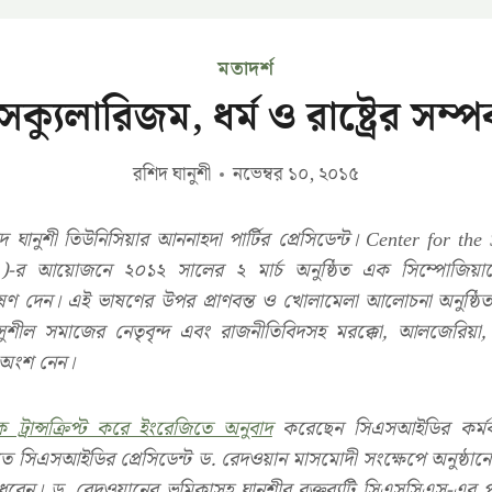
মতাদর্শ
েক্যুলারিজম, ধর্ম ও রাষ্ট্রের সম্পর
রশিদ ঘানুশী
নভেম্বর ১০, ২০১৫
দ ঘানুশী তিউনিসিয়ার আননাহদা পার্টির প্রেসিডেন্ট। Center for th
র আয়োজনে ২০১২ সালের ২ মার্চ অনুষ্ঠিত এক সিম্পোজিয়ামে ত
 দেন। এই ভাষণের উপর প্রাণবন্ত ও খোলামেলা আলোচনা অনুষ্ঠিত হ
স্ট, সুশীল সমাজের নেতৃবৃন্দ এবং রাজনীতিবিদসহ মরক্কো, আলজেরি
া অংশ নেন।
ট্রান্সক্রিপ্ট করে ইংরেজিতে অনুবাদ
করেছেন সিএসআইডির কর্মকর্ত
 সিএসআইডির প্রেসিডেন্ট ড. রেদওয়ান মাসমোদী সংক্ষেপে অনুষ্ঠানের প্
 ধরেন। ড. রেদওয়ানের ভূমিকাসহ ঘানুশীর বক্তব্যটি সিএসসিএস-এর 