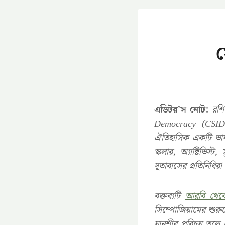
স
এডিটর’স নোট:
রশি
Democracy (CSID)-
ঐতিহাসিক একটি ভাষণ
স্কলার, অ্যাক্টিভি
দূতাবাসের প্রতিনিধির
বক্তব্যটি
আরবি থেকে 
সিম্পোজিয়ামের শুরুতে
ঘানুশীর পরিচয় তুলে