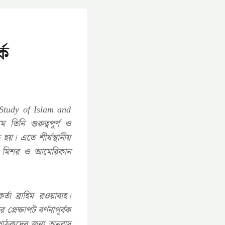
্ক
e Study of Islam and
িনি গুরুত্বপূর্ণ ও
য়। এতে শীর্ষস্থানীয়
য়া, মিশর ও আমেরিকান
া ব্রাহিম রওয়াবাহ।
রেক্ষাপট বর্ণনাপূর্বক
পাঠকদের জন্য অনুবাদ