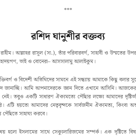
***
রশিদ ঘানুশীর বক্তব্য
র রাহীম। আল্লাহর রাসূল (সা.), তাঁর পরিবারবর্গ, সাহাবী ও উম্মতের উপ
মহোদয়গণ, ভাই ও বোনেরা– আসসালামু আলাইকুম।
ত ব্যক্তিবর্গ ও বিদেশী অতিথিদের সামনে এই সন্ধ্যায় আমাকে কিছু বলার
দ জানাচ্ছি। আমি আপনাদেরকে জ্ঞান দিতে এখানে আসিনি। আজকের নি
নেই। তবুও একটি সাধারণ ঐক্যমত্যে পৌঁছার লক্ষ্যে আমাদের দৃষ্টি
ি। এটি হয়তো আমাদের নেতৃবৃন্দকে সার্বজনীন ঐক্যমত্য, কিংবা অন
ে পৌঁছতে সাহায্য করবে।
য় হলো ইসলামের সাথে সেক্যুলারিজমের সম্পর্ক। এক দৃষ্টিতে ব