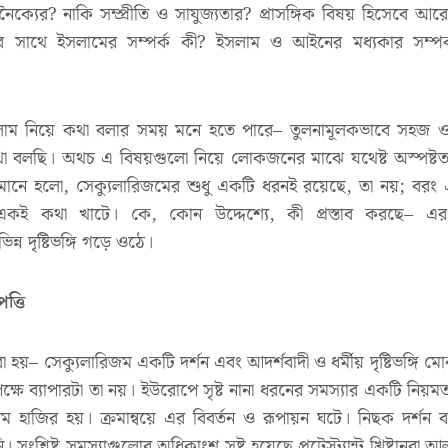
ও অনৈক্যের? নাকি সম্প্রীতি ও সাযুজ্যতার? প্রাসঙ্গিক বিষয় হিসেবে আরো
ার সাথে ইসলামের সম্পর্ক কী? ইসলাম ও আইনের মধ্যকার সম্পর্ক
াম নিয়ে কথা বলার সময় মনে হতে পারে– তুলনামূলকভাবে সহজ ও স্
া বলছি। অথচ এ বিষয়গুলো নিয়ে লোকজনের মাঝে যথেষ্ট অস্পষ্টতা
 তারমানে হলো, সেক্যুলারিজমের শুধু একটি ধরনই রয়েছে, তা নয়; বরং
ও একই কথা খাটে। কে, কোন উদ্দেশ্যে, কী প্রস্তাব করছে– এর
িন্ন দৃষ্টিভঙ্গি গড়ে ওঠে।
ত্তি
 হয়– সেক্যুলারিজম একটি দর্শন এবং আদর্শবাদী ও ধর্মীয় দৃষ্টিভঙ্গি মো
ৃতপক্ষে ব্যাপারটা তা নয়। ইউরোপে সৃষ্ট নানা ধরনের সমস্যার একটি নিয়মত
রিজম হাজির হয়। ক্রমান্বয়ে এর বিবর্তন ও রূপায়ন ঘটে। নিছক দর্শন বা
 সংশ্লিষ্ট সমস্যাগুলোর অধিকাংশ সৃষ্ট হয়েছে প্রটেস্ট্যান্ট খ্রিষ্টানরা