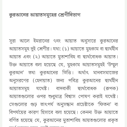
কুরআনের আয়াতসমূহের শ্রেণীবিভাগ
সূরা আলে ইমরানের ৭নং আয়াত অনুসারে কুরআনের
আয়াতসমূহ দুই শ্রেণীর। যথা: (১) আয়াতে মুহকাম বা দ্ব্যর্থহীন
আয়াত এবং (২) আয়াতে মুতাশাবিহ বা দ্ব্যর্থবোধক আয়াত।
উক্ত আয়াতে বলা হয়েছে যে, মুহকাম আয়াতসমূহই ‘উম্মুল
কুরআন’ তথা কুরআনের ভিত্তি। অর্থাৎ মানবসমাজের
অনুসরণের (হেদায়াত) জন্য পবিত্র কুরআনের দ্ব্যর্থহীন
আয়াতসমূহ যথেষ্ট। বাদবাকী দ্ব্যর্থবোধক (রূপক)
আয়াতগুলোর ওপর শুধুমাত্র বিশ্বাস পোষণ করাই যথেষ্ট।
সেগুলোর গুঢ় তাৎপর্য অনুসন্ধান প্রচেষ্টাকে ‘ফিতনা’ বা
বিপর্যয়ের কারণ হিসাবে বলা হয়েছে। কেননা উক্ত আয়াতে
বর্ণিত হয়েছে যে, কুরআনের মুতাশাবিহ আয়তগুলোর প্রকৃত