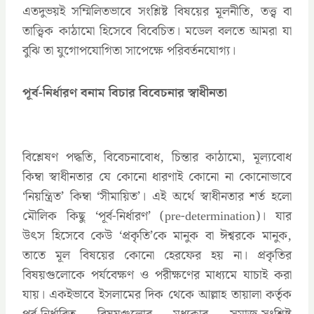
এতদুভয়ই সম্মিলিতভাবে সংশ্লিষ্ট বিষয়ের মূলনীতি, তত্ত্ব বা
তাত্ত্বিক কাঠামো হিসেবে বিবেচিত। মডেল বলতে আমরা যা
বুঝি তা যুগোপযোগিতা সাপেক্ষে পরিবর্তনযোগ্য।
পূর্ব-নির্ধারণ বনাম বিচার বিবেচনার স্বাধীনতা
বিশ্লেষণ পদ্ধতি, বিবেচনাবোধ, চিন্তার কাঠামো, মূল্যবোধ
কিম্বা স্বাধীনতার যে কোনো ধারণাই কোনো না কোনোভাবে
‘নিয়ন্ত্রিত’ কিম্বা ‘সীমায়িত’। এই অর্থে স্বাধীনতার শর্ত হলো
মৌলিক কিছু ‘পূর্ব-নির্ধারণ’ (pre-determination)। যার
উৎস হিসেবে কেউ ‘প্রকৃতি’কে মানুক বা ঈশ্বরকে মানুক,
তাতে মূল বিষয়ের কোনো হেরফের হয় না। প্রকৃতির
বিষয়গুলোকে পর্যবেক্ষণ ও পরীক্ষণের মাধ্যমে যাচাই করা
যায়। একইভাবে ইসলামের দিক থেকে আল্লাহ তায়ালা কর্তৃক