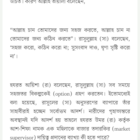
উচিত। কারণ আল্লাহ তায়ালা বলেছেন,
“আল্লাহ চান তোমাদের জন্য সহজ করতে, আল্লাহ চান না
তোমাদের জন্য কঠিন করতে”। রাসূলুল্লাহ (সা) বলেছেন,
‘সহজ করো, কঠিন করো না; সুসংবাদ দাও, ঘৃণা সৃষ্টি করো
না’।
হযরত আয়িশা (রা) বলেছেন, রাসূলুল্লাহ (সা) সব সময়ে
সহজতর বিকল্পকেই (option) গ্রহণ করতেন। ইতোমধ্যেই
বলা হয়েছে, রাসূলের (সা) অনুসরণের ব্যাপারে তাঁর
সাহাবীরাই হচ্ছেন সর্বোত্তম আদর্শ। নারীদের গৃহাভ্যন্তরে
অবস্থানই যদি আদর্শ হয় তাহলে হযরত উমর (রা) কর্তৃক
আশ-শিফা নামক এক মহিলাকে বাজার তদারকির (market
supervisor) দায়িত্ব প্রদানের ব্যাখ্যা কী হতে পারে?