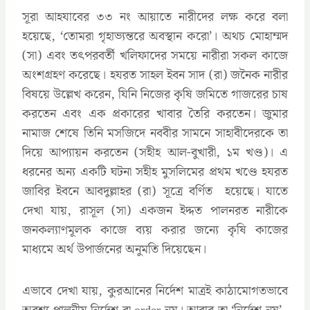
সূরা আহযাবের ৩৩ নং আয়াতে নারীদের লক্ষ করে বলা
হয়েছে, ‘তোমরা গৃহাভ্যন্তরে অবস্থান করো’। অথচ মোহাম্মদ
(সা) এবং তৎপরবর্তী খলিফাদের সময়ে নারীরা সকল কাজে
অংশগ্রহণ করেছে। হযরত সাহল ইবন সাদ (রা) জনৈক নারীর
বিষয়ে উল্লেখ করেন, যিনি নিজের কৃষি জমিতে গাজরের চাষ
করতেন এবং এক প্রকারের খাবার তৈরি করতেন। জুমার
নামাজ শেষে তিনি মসজিদে নববীর সামনে সাহাবীদেরকে তা
দিয়ে আপ্যায়ন করতেন (সহীহ আল-বুখারী, ১ম খণ্ড)। এ
ধরনের অন্য একটি ঘটনা সহীহ মুসলিমের প্রথম খণ্ডে হযরত
জাবির ইবনে আবদুল্লাহর (রা) সূত্রে বর্ণিত হয়েছে। যাতে
দেখা যায়, রাসূল (সা) একজন ইদ্দত পালনরত নারীকে
জনকল্যাণমূলক কাজে ব্যয় করার জন্যে কৃষি কাজের
মাধ্যমে অর্থ উপার্জনের অনুমতি দিয়েছেন।
এভাবে দেখা যায়, কুরআনের নির্দেশ মাত্রই কাঠামোগতভাবে