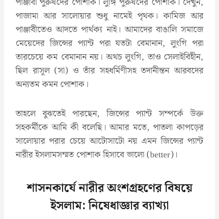
পাঞ্জাবী পুরুষদের পোশাক। লুঙ্গি পুরুষদের পোশাক। দেখুন,
পাজামা আর সালোয়ার শুধু নামেই পৃথক। কামিজ আর
পাঞ্জাবীতেও আদতে পার্থক্য নাই। আমাদের বাঙালি সমাজে
মেয়েদের জিন্সের প্যান্ট পরা যতটা বেমানান, লুংগি পরা
তারচেয়ে কম বেমানান নয়। অথচ লুংগি, তাও সেলাইবিহীন,
ছিল রাসূল (সা) ও তাঁর সহধর্মিণীসহ তদানীন্তন আরবদের
অন্যতম কমন পোশাক।
তাহলে বুঝতেই পারছেন, জিন্সের প্যান্ট সম্পর্কে উক্ত
সহকর্মীকে আমি কী বলেছি। আমার মতে, পাতলা কাপড়ের
সালোয়ার পরার চেয়ে আটোসাটো নয় এমন জিন্সের প্যান্ট
নারীর ইসলামসম্মত পোশাক হিসাবে ভালো (better)।
শাসনকার্যে নারীর অংশগ্রহণের বিষয়ে
ইসলাম: নিষেধাজ্ঞার ব্যাখ্যা