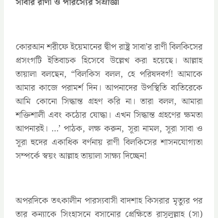
সাবার রাণী ও পারস্যের সম্রাজ্ঞী
কোরআন শরীফে ইয়েমানের দ্বীপ রাষ্ট্র সাবা’র রাণী বিলকিসের
প্রসংগটি ইতিবাচক হিসেবে উল্লেখ করা হয়েছে। আল্লাহ
তায়ালা বলছেন, “বিলকিস বলল, হে পরিষদবর্গ! আমাকে
আমার কাজে পরামর্শ দিন। আপনাদের উপস্থিতি ব্যতিরেকে
আমি কোনো সিদ্ধান্ত গ্রহণ করি না। তারা বলল, আমারা
শক্তিশালী এবং কঠোর যোদ্ধা। এখন সিদ্ধান্ত গ্রহণের ক্ষমতা
আপনারই। …‍‍‍‌‌‌‌‌’ পাঠক, লক্ষ করুন, সূরা নামল, সূরা সাবা ও
সূরা হুদের একাধিক বর্ণনায় রাণী বিলকিসের শাসনযোগ্যতা
সম্পর্কে স্বয়ং আল্লাহ তায়ালা সাক্ষ্য দিচ্ছেন!
অপরদিকে তৎকালীন পারস্যবাসী বাদশাহ কিসরার মৃত্যুর পর
তার কন্যাকে সিংহাসনে বসানোর প্রেক্ষিতে রাসূলুল্লাহ (সা)