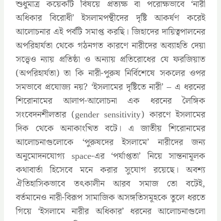
শুধুমাত্র কয়েকটি বিষয়ে প্রত্যক্ষ বা পরোক্ষভাবে ‘নারী
অধিকার বিরোধী’ ইসলামপন্থীদের দৃষ্টি আকর্ষণ করেই
আলোচনার এই পর্বটি সমাপ্ত করছি। জিহাদের দায়িত্বপালনের
অপরিহার্যতা থেকে গঠনগত কারণে নারীদের অব্যাহতি দেয়া
সত্ত্বেও ন্যায় প্রতিষ্ঠা ও অন্যায় প্রতিরোধের যে ফরজিয়াত
(অপরিহার্যতা) তা কি নারী-পুরুষ নির্বিশেষে সকলের ওপর
সমভাবে প্রযোজ্য নয়? ‘ইসলামের দৃষ্টিতে নারী’ – এ ধরনের
শিরোনামের আলাপ-আলোচনা এক ধরনের লৈঙ্গিক
সংবেদনশীলতার (gender sensitivity) কারণে ইসলামের
দিক থেকে অনাকাংখিত বটে। এ জাতীয় শিরোনামের
আলোচনাগুলোকে ‘পুরুষদের ইসলামে’ নারীদের জন্য
অনুমোদনযোগ্য space-এর ‘পর্যাপ্ততা’ নিয়ে সান্তনামূলক
কথাবার্তা হিসেবে মনে করার সুযোগ রয়েছে। অবশ্য
ঐতিহাসিকভাবে তৎকালীন আরব সমাজ তো বটেই,
বর্তমানেও নারী-বিরূপ সামাজিক অসঙ্গতিসমূহকে তুলে ধরতে
গিয়ে ‘ইসলামে নারীর অধিকার’ ধরনের আলোচনাগুলো