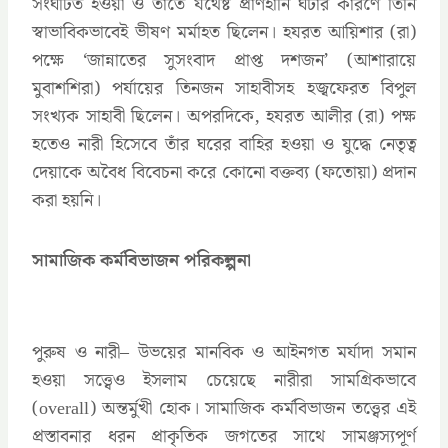
সংঘটিত হওয়া ও তাতে যথেষ্ট প্রাণহানি ঘটার কারণে তিনি
স্বাভাবিকভাবেই ভীষণ মর্মাহত ছিলেন। হযরত আয়িশার (রা)
পক্ষে ‘জান্নাতের সুসংবাদ প্রাপ্ত দশজন’ (আশারায়ে
মুবাশশিরা) পর্যায়ের তিনজন সাহাবীসহ হজ্বফেরত বিপুল
সংখ্যক সাহাবী ছিলেন। অপরদিকে, হযরত আলীর (রা) পক্ষ
হতেও নারী হিসেবে তাঁর ঘরের বাহির হওয়া ও যুদ্ধে নেতৃত্ব
দেয়াকে অবৈধ বিবেচনা করে কোনো বক্তব্য (ফতোয়া) প্রদান
করা হয়নি।
সামাজিক কর্মবিভাজন পরিকল্পনা
পুরুষ ও নারী– উভয়ের মানবিক ও আইনগত মর্যাদা সমান
হওয়া সত্ত্বেও ইসলাম চেয়েছে নারীরা সামগ্রিকভাবে
(overall) অন্তর্মুখী হোক। সামাজিক কর্মবিভাজন তত্ত্বের এই
প্রস্তাবনার ধরন প্রাকৃতিক জগতের সাথে সামঞ্জস্যপূর্ণ