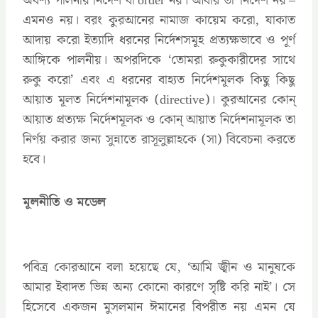
অবশ্য পালনীয় নির্দেশ বা order নয়। আবার তা ‘নির্দেশ নয়’–
এমনও নয়। বরং কুরআনের নামাজ কায়েম করো, যাকাত
আদায় করো ইত্যাদি ধরনের নির্দেশসমূহ প্রত্যক্ষভাবে ও পূর্ণ
আঙ্গিকে পালনীয়। অপরদিকে ‘তোমরা রুকুকারীদের সাথে
রুকু করো’ এবং এ ধরনের বাহ্যত নির্দেশমূলক কিছু কিছু
আয়াত মূলত নির্দেশনামূলক (directive)। কুরআনের কোন্
আয়াত প্রত্যক্ষ নির্দেশমূলক ও কোন্ আয়াত নির্দেশনামূলক তা
নির্ণয় করার জন্য সুন্নাতে রাসূলুল্লাহকে (সা) বিবেচনা করতে
হবে।
মূলনীতি ও মডেল
পবিত্র কোরআনে বলা হয়েছে যে, ‘আমি জ্বীন ও মানুষকে
আমার ইবাদত ভিন্ন অন্য কোনো কারণে সৃষ্টি করি নাই’। সে
হিসেবে একজন মুসলমান ঈমানের বিপরীত নয় এমন যে