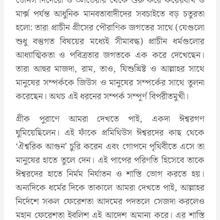
ডেনিস দিদেরো ও ভলতেয়ার থেকে শুরু করে ফয়েরবাখ ও
মার্ক্স পর্যন্ত আধুনিক মানবতাবাদীদের সবচাইতে বড় চতুরতা
হলো: তারা প্রাচীন গ্রীসের পৌরাণিক জগতের সাথে (যেগুলো
শুধু বস্তুগত বিষয়ের মধ্যেই সীমাবদ্ধ) প্রাচীন ধর্মগুলোর
আধ্যাত্মিকতা ও পবিত্রতার জগতকে এক করে দেখেছেন।
তারা আহুর মাজদা, রাম, তাও, যিশুখ্রিষ্ট ও আল্লাহর সাথে
মানুষের সম্পর্ককে জিউস ও মানুষের সম্পর্কের সাথে তুলনা
করেছেন। অথচ এই ধরনের সম্পর্ক সম্পূর্ণ বিপরীতমুখী।
গ্রীক পুরাণে আমরা দেখতে পাই, একদা ঈশ্বরগণ
ঘুমিয়েছিলেন। এই ফাঁকে প্রমিথিউস ঈশ্বরদের কাছ থেকে
‘ঐশ্বরিক আগুন’ চুরি করেন এবং গোপনে পৃথিবীতে এসে তা
মানুষের হাতে তুলে দেন। এই পাপের পরিণতি হিসেবে তাকে
ঈশ্বরদের হাতে নির্মম নির্যাতন ও শাস্তি ভোগ করতে হয়।
অন্যদিকে ধর্মের দিকে তাকালে আমরা দেখতে পাই, আল্লাহর
নির্দেশে সকল ফেরেশতা আদমের পদতলে সেজদা করলেও
মহান ফেরেশতা ইবলিশ এই আদেশ অমান্য করে। এর শাস্তি