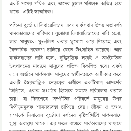
একই পথের পথিক এবং তাদের চূড়ান্ত মঞ্জিলও অভিন্ন হয়ে
থাকে। এটাই স্বাভাবিক।
পশ্চিমা বুর্জোয়া লিবারেলিজম এবং মার্কসবাদ উভয় মতাদর্শই
মানবতাবাদের দাবিদার। বুর্জোয়া লিবারালিজমের দাবি হলো,
তারা মানুষকে মুক্তচিন্তা করার সুযোগ করে দিয়েছে এবং
বৈজ্ঞানিক গবেষণা চালিয়ে যেতে উৎসাহিত করেছে। আর
মার্কসবাদের দাবি হলো, বুদ্ধিবৃত্তিক লড়াই ও অর্থনৈতিক
উৎপাদনের মাধ্যমে মানুষের প্রতিভা বিকশিত হবে। একই
লক্ষ্য অর্জনে মার্কসবাদ মানুষের স্বাধীনতাকে অস্বীকার করে
একটি স্বৈরতান্ত্রিক নেতৃত্বের অধীনে একটিমাত্র আদর্শের
ভিত্তিতে, একক সংগঠন হিসেবে সমাজ পরিচালনা করতে
চায়। যা দিনশেষে সম্প্রীতির পরিবর্তে মানুষের উপর
নিপীড়নমূলক শাসনব্যবস্থা চাপিয়ে দেয়। জীবন ও জগৎ
সম্পর্কে লিবারেল বুর্জোয়া দর্শনের দৃষ্টিভঙ্গিটিই মার্কসবাদে
সুপ্ত অবস্থায় থাকে। এর ফলে বাস্তবে মার্কসবাদের মাধ্যমে