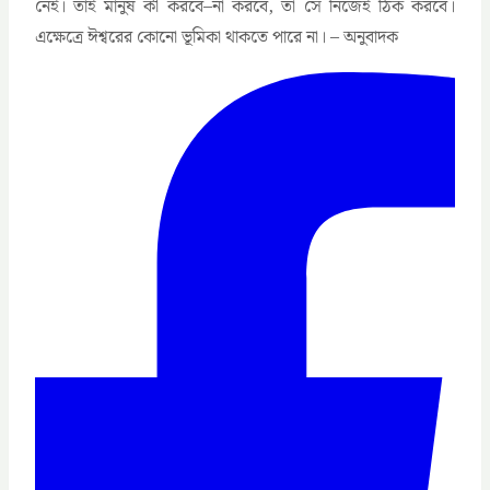
নেই। তাই মানুষ কী করবে–না করবে, তা সে নিজেই ঠিক করবে।
এক্ষেত্রে ঈশ্বরের কোনো ভূমিকা থাকতে পারে না। – অনুবাদক