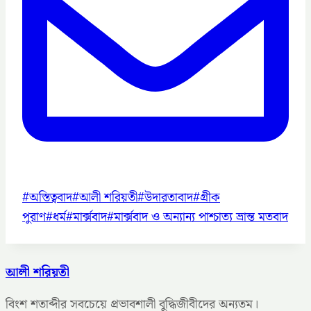
Post
#
অস্তিত্ববাদ
#
আলী শরিয়তী
#
উদারতাবাদ
#
গ্রীক
Tags:
পুরাণ
#
ধর্ম
#
মার্ক্সবাদ
#
মার্ক্সবাদ ও অন্যান্য পাশ্চাত্য ভ্রান্ত মতবাদ
আলী শরিয়তী
বিংশ শতাব্দীর সবচেয়ে প্রভাবশালী বুদ্ধিজীবীদের অন্যতম।