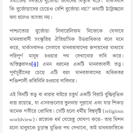
সমাজের সর্বস্তরে বুর্জোয়া জীবনের বিস্তৃতি ঘটে। ‘মার্কসবাদ
কি বুর্জোয়াদের চেয়েও বেশি বুর্জোয়া নয়?’ কথাটি ঠাট্টাচ্ছলে
বলা হলেও অসত্য নয়।
পাশ্চাত্যের বুর্জোয়া লিবারেলিজম নিজেকে যেভাবে
মানবতাবাদী সংস্কৃতির ঐতিহাসিক উত্তরাধিকার বলে মনে
করে, মার্কসবাদও সেভাবে মানবতাবাদের রূপায়নের মাধ্যমে
পরিপূর্ণ মানুষ হওয়ার পথ দেখানোর দাবি করে।
অস্তিত্ববাদও
[4]
এমন ধরনের একটি মানবতাবাদী তত্ত্ব।
পূর্বসূরীদের চেয়ে এটি বরং মানবতাবাদের অধিকতর
শক্তিশালী প্রতিনিধি হওয়ার দাবিদার।
এই তিনটি তত্ত্ব বা ধারার বাইরে চতুর্থ একটি বিরাট বুদ্ধিবৃত্তিক
ধারা রয়েছে, যা এসবগুলোর তুলনায় পুরানো এবং যার শিকড়
অনেক গভীরে প্রোথিত। সেটি হলো ধর্মীয় বিশ্বদৃষ্টি (religious
worldview)। প্রত্যেক ধর্ম যেহেতু ঘোষণা করে– তার মিশন
হলো মানুষকে চূড়ান্ত মুক্তির পথ দেখানো, তাই মানবজাতিকে