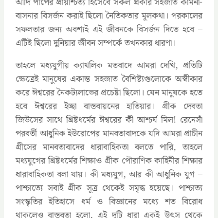
আদি পাপের প্রায়শ্চিত্য হিসেবে সকল প্রকার সহজাত কামনা-
বাসনার বিসর্জন করাই ছিলো নৈতিকতার মূলকথা। পরকালের
সফলতার জন্য অবশ্যই এই জীবনকে বিসর্জন দিতে হবে –
এটিই ছিলো দুনিয়ার জীবন সম্পর্কে তখনকার ধারণা।
তাহলে মধ্যযুগীয় ক্যাথলিক মতবাদে আমরা দেখি, প্রতিটি
ক্ষেত্রেই মানুষের একান্ত সহজাত বৈশিষ্ট্যগুলোকে অস্বীকার
করে ঈশ্বরের নৈকট্যলাভের প্রচেষ্টা ছিলো। যেন মানুষকে হতে
হবে ঈশ্বরের ইচ্ছা বাস্তবায়নের হাতিয়ার। গ্রীক দেবতা
জিউসের সাথে খ্রিষ্টধর্মের ঈশ্বরের কী আশ্চর্য মিল‍! রেনেসাঁ
পরবর্তী আধুনিক ইউরোপের মানবতাবাদকে যদি আমরা প্রাচীন
গ্রীসের মানবতাবাদের ধারাবাহিকতা বলতে পারি, তাহলে
মধ্যযুগের খ্রিষ্টধর্মের শিক্ষাও গ্রীক পৌরাণিক কাহিনীর শিক্ষার
ধারাবাহিকতা বলা যায়। কী মধ্যযুগ, আর কী আধুনিক যুগ –
পাশ্চাত্যে সবাই গ্রীক সূত্র থেকেই সমৃদ্ধ হয়েছে। পাশ্চাত্য
সংস্কৃতির ইতিহাসে ধর্ম ও বিজ্ঞানের মধ্যে শত বিরোধ
থাকলেও বাস্তবতা হলো, এই দুটি ধারা একই উৎস থেকে