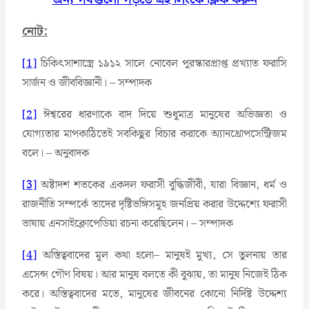
নোট:
[1]
চিকিৎসাশাস্ত্রে ১৯১২ সালে নোবেল পুরস্কারপ্রাপ্ত প্রখ্যাত ফরাসি
সার্জন ও জীববিজ্ঞানী। – সম্পাদক
[2]
ঈশ্বরের ধারণাকে বাদ দিয়ে শুধুমাত্র মানুষের অভিজ্ঞতা ও
যোগ্যতার মাপকাঠিতেই সবকিছুর বিচার করাকে অ্যানথ্রোপসেন্ট্রিজম
বলে। – অনুবাদক
[3]
অষ্টাদশ শতকের একদল ফরাসী বুদ্ধিজীবী, যারা বিজ্ঞান, ধর্ম ও
রাজনীতি সম্পর্কে তাদের দৃষ্টিভঙ্গিসমূহ জনপ্রিয় করার উদ্দেশ্যে ফরাসী
ভাষায় এনসাইক্লোপেডিয়া রচনা করেছিলেন। – সম্পাদক
[4]
অস্তিত্ববাদের মূল কথা হলো– মানুষই মুখ্য, সে তুলনায় তার
এসেন্স গৌণ বিষয়। আর মানুষ বলতে কী বুঝায়, তা মানুষ নিজেই ঠিক
করে। অস্তিত্ববাদের মতে, মানুষের জীবনের কোনো নির্দিষ্ট উদ্দেশ্য