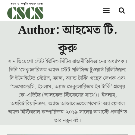
Skip
to
content
Author: আহমেত টি.
কুরু
সান ডিয়েগো স্টেট ইউনিভার্সিটির রাজনীতিবিজ্ঞানের অধ্যাপক।
তিনি ‘সেক্যুলারিজম অ্যান্ড স্টেট পলিসিজ টুওয়ার্ড রিলিজিয়ন:
দি ইউনাইটেড স্টেটস, ফ্রান্স, অ্যান্ড টার্কি’ গ্রন্থের লেখক এবং
‘ডেমোক্রেসি, ইসলাম, অ্যান্ড সেক্যুলারিজম ইন টার্কি’ গ্রন্থের
কো-এডিটর (আলফ্রেড স্টিফেনের সাথে)। ‘ইসলাম,
অথরিটারিয়ানিজম, অ্যান্ড আন্ডারেডভেলপমেন্ট: অ্যা গ্লোবাল
অ্যান্ড হিস্টিক্যাল কম্পারিজন’ ২০১৯ সালের আগস্টে প্রকাশিত
তার নতুন বই।