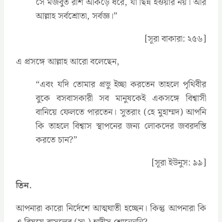
সে মজবুত রশি আঁকড়ে ধরে, যা ছিন্ন হওয়ার নয়। আর
আল্লাহ সর্বশ্রোতা, সর্বজ্ঞ।”
[সূরা বাকারা: ২৫৬]
এ প্রসঙ্গে আল্লাহ আরো বলেছেন,
‍“এবং যদি তোমার প্রভু ইচ্ছা করতেন তাহলে পৃথিবীর
বুকে বসবাসকারী সব মানুষকেই একসঙ্গে বিশ্বাসী
বানিয়ে ফেলতে পারতেন। সুতরাং (হে মুহাম্মদ) আপনি
কি তাহলে বিশ্বাস স্থাপনের জন্য লোকদের জবরদস্তি
করতে চান?”
[সূরা ইউনুস: ৯৯]
তিন.
আপনারা কারো নির্দেশে আত্মঘাতী হচ্ছেন। কিন্তু আপনারা কি