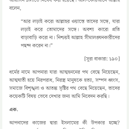
আগ্রাসন চালাতে নিষেধ করা হয়েছে। আল-কোরআনে আল্লাহ
বলেন,
‍“আর লড়াই করো আল্লাহর ওয়াস্তে তাদের সঙ্গে, যারা
লড়াই করে তোমাদের সঙ্গে। অবশ্য কারো প্রতি
বাড়াবাড়ি করো না। নিশ্চয়ই আল্লাহ সীমালঙ্ঘনকারীদের
পছন্দ করেন না।”
[সূরা বাকারা: ১৯০]
ধর্মের নামে আপনারা যারা আত্মহননের পথ বেছে নিয়েছেন,
আত্মঘাতী হয়ে নিরপরাধ, নিরস্ত্র মানুষকে হত্যা, সম্পদ ধ্বংস,
সমাজে বিশৃঙ্খলা ও আতঙ্ক সৃষ্টির পথ বেছে নিয়েছেন, তাদের
কয়েকটি বিষয় ভেবে দেখার জন্য আমি নিবেদন করছি।
এক.
আপনাদের কাজের দ্বারা ইসলামের কী উপকার হচ্ছে?