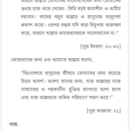
তাহলে আল্লাহ তোমাদের ভালোবাসবেন এবং তোমাদের
গুনাহ মাফ করে দেবেন। তিনি বড়ই ক্ষমাশীল ও অসীম
দয়াবান। তাদের বলুন আল্লাহ ও রাসূলের আনুগত্য
প্রকাশ করো। এরপর বস্তুত যদি তারা বিমুখতা অবলম্বন
করে, তাহলে আল্লাহ কাফেরদেরকে ভালোবাসেন না।”
[সূরা ইমরান: ৩১-৩২]
কোরআনের অন্য এক আয়াতে আল্লাহ বলেন,
‍“নিঃসন্দেহে রাসূলের জীবনে তোমাদের জন্য রয়েছে
উত্তম আদর্শ। অবশ্য তাদের জন্য, যারা আল্লাহর সঙ্গে
সাক্ষাতের ও পরকালীন মুক্তির ব্যাপারে আশা রাখে
এবং যারা আল্লাহকে অধিক পরিমাণে স্মরণ করে।”
[সূরা আহযাব: ২১]
সাত.