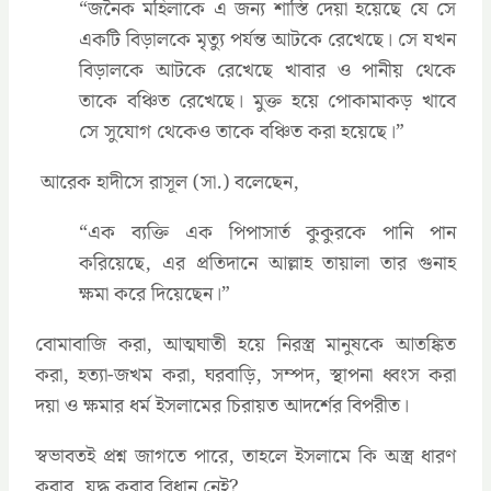
‍“জনৈক মহিলাকে এ জন্য শাস্তি দেয়া হয়েছে যে সে
একটি বিড়ালকে মৃত্যু পর্যন্ত আটকে রেখেছে। সে যখন
বিড়ালকে আটকে রেখেছে খাবার ও পানীয় থেকে
তাকে বঞ্চিত রেখেছে। মুক্ত হয়ে পোকামাকড় খাবে
সে সুযোগ থেকেও তাকে বঞ্চিত করা হয়েছে।”
আরেক হাদীসে রাসূল (সা.) বলেছেন,
‍“এক ব্যক্তি এক পিপাসার্ত কুকুরকে পানি পান
করিয়েছে, এর প্রতিদানে আল্লাহ তায়ালা তার গুনাহ
ক্ষমা করে দিয়েছেন।”
বোমাবাজি করা, আত্মঘাতী হয়ে নিরস্ত্র মানুষকে আতঙ্কিত
করা, হত্যা-জখম করা, ঘরবাড়ি, সম্পদ, স্থাপনা ধ্বংস করা
দয়া ও ক্ষমার ধর্ম ইসলামের চিরায়ত আদর্শের বিপরীত।
স্বভাবতই প্রশ্ন জাগতে পারে, তাহলে ইসলামে কি অস্ত্র ধারণ
করার, যুদ্ধ করার বিধান নেই?