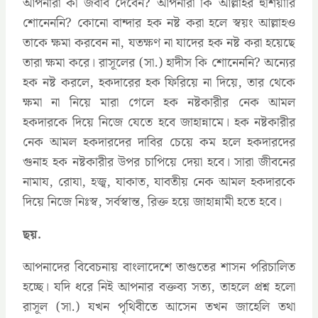
আপনারা কী জবাব দেবেন? আপনারা কি আল্লাহর হুঁশিয়ারি
শোনেননি? কোনো বান্দার হক নষ্ট করা হলে স্বয়ং আল্লাহও
তাকে ক্ষমা করবেন না, যতক্ষণ না যাদের হক নষ্ট করা হয়েছে
তারা ক্ষমা করে। রাসূলের (সা.) হাদীস কি শোনেননি? অন্যের
হক নষ্ট করলে, হকদারের হক ফিরিয়ে না দিয়ে, তার থেকে
ক্ষমা না নিয়ে মারা গেলে হক নষ্টকারীর নেক আমল
হকদারকে দিয়ে নিজে যেতে হবে জাহান্নামে। হক নষ্টকারীর
নেক আমল হকদারদের দাবির চেয়ে কম হলে হকদারদের
গুনাহ হক নষ্টকারীর উপর চাপিয়ে দেয়া হবে। সারা জীবনের
নামায, রোযা, হজ্ব, যাকাত, যাবতীয় নেক আমল হকদারকে
দিয়ে নিজে নিঃস্ব, সর্বস্বান্ত, রিক্ত হয়ে জাহান্নামী হতে হবে।
ছয়.
আপনাদের বিবেচনায় বাংলাদেশে তাগুতের শাসন পরিচালিত
হচ্ছে। যদি ধরে নিই আপনার বক্তব্য সত্য, তাহলে প্রশ্ন হলো
রাসূল (সা.) যখন পৃথিবীতে আসেন তখন জাহেলি তথা