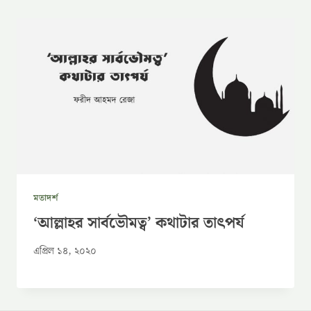
মতাদর্শ
‘আল্লাহর সার্বভৌমত্ব’ কথাটার তাৎপর্য
এপ্রিল ১৪, ২০২০