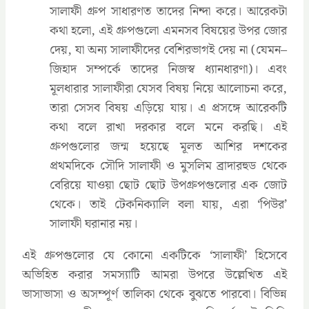
সালাফী গ্রুপ সাধারণত তাদের নিন্দা করে। আরেকটা
কথা হলো, এই গ্রুপগুলো এমনসব বিষয়ের উপর জোর
দেয়, যা অন্য সালাফীদের বেশিরভাগই দেয় না (যেমন–
জিহাদ সম্পর্কে তাদের নিজস্ব ধ্যানধারণা)। এবং
মূলধারার সালাফীরা যেসব বিষয় নিয়ে আলোচনা করে,
তারা সেসব বিষয় এড়িয়ে যায়। এ প্রসঙ্গে আরেকটি
কথা বলে রাখা দরকার বলে মনে করছি। এই
গ্রুপগুলোর জন্ম হয়েছে মূলত আশির দশকের
প্রথমদিকে সৌদি সালাফী ও মুসলিম ব্রাদারহুড থেকে
বেরিয়ে যাওয়া ছোট ছোট উপগ্রুপগুলোর এক জোট
থেকে। তাই টেকনিক্যালি বলা যায়, এরা ‘পিউর’
সালাফী ঘরানার নয়।
এই গ্রুপগুলোর যে কোনো একটিকে ‘সালাফী’ হিসেবে
অভিহিত করার সমস্যাটি আমরা উপরে উল্লেখিত এই
ভাসাভাসা ও অসম্পূর্ণ তালিকা থেকে বুঝতে পারবো। বিভিন্ন