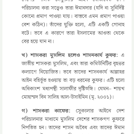
পরিচালনা করা সত্ত্বেও তারা ঈমানদার (যদি না সুনির্দিষ্ট
কোনো প্রমাণ পাওয়া যায়। বাস্তবে এমন প্রমাণ পাওয়া
বেশ কঠিন)। তাঁদের যুক্তি হলো, এটি একটি গোনাহ
বটে। তবে এ কারণে তারা ইসলামের আওতা থেকে
বের হয়ে যান না।
খ) শাসকরা মুসলিম হলেও শাসনকার্য কুফর:
এ
জাতীয় শাসকরা মুসলিম, এবং তারা কমিউনিটির বৃহত্তর
কল্যাণে নিয়োজিত। তবে তাদের শাসনকার্য আল্লাহর
আইন বহির্ভূত হওয়ায় তা বড় ধরনের কুফর। এটি হলো
অধিকাংশ মধ্যপন্থী সালাফীর দৃষ্টিভঙ্গি। যেমন– শায়খ
মোহাম্মদ বিন সালিহ আল-উসাইমিন (মৃ. ২০০১)।
গ) শাসকরা কাফের:
সেুক্যলার আইনে দেশ
পরিচালনার মাধ্যমে মুসলিম দেশের শাসকগণ কুফরে
নিপতিত হন। তাদের শাসন অবৈধ এবং তাদের ঈমান