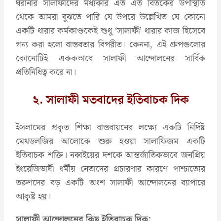
ঘরানার সালাফীদের মধ্যকার এত এত বিতর্কের উপস্থিতি
থেকে আমরা বুঝতে পারি যে উপরে উল্লেখিত যে কোনো
একটি ধারার কর্মকাণ্ডকেই শুধু ‘সালাফী’ ধারার কাজ হিসেবে
গন্য করা হলো বাস্তবতার বিপরীত। কেননা, এই গ্রুপগুলোর
কোনোটিই এককভাবে সালাফী আন্দোলনের সার্বিক
প্রতিনিধিত্ব করে না।
২. সালাফী মতবাদের ইতিবাচক দিক
ইসলামের প্রকৃত শিক্ষা বাস্তবায়নের লক্ষ্যে একটি নির্দিষ্ট
মেথডলজির আলোকে শুরু হওয়া সালাফিজম একটি
ইতিবাচক শক্তি। নব্বইয়ের দশকে আন্তর্জাতিকভাবে জনপ্রিয়
ইংরেজিভাষী ধর্মীয় নেতাদের প্রচারণার কারণে পাশ্চাত্যের
তরুণদের বড় একটি অংশ সালাফী আন্দোলনের ব্যাপারে
আকৃষ্ট হয়।
সালাফী আন্দোলনের কিছু ইতিবাচক দিক: