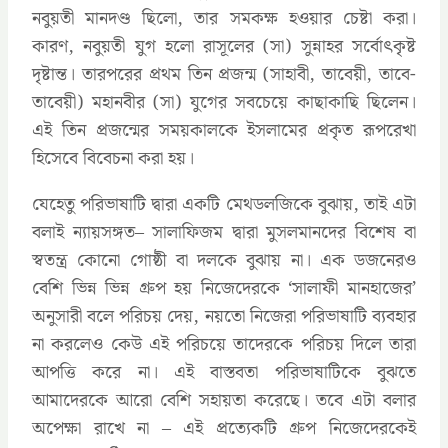
নবুয়তী মানদণ্ড ছিলো, তার সমকক্ষ হওয়ার চেষ্টা করা।
কারণ, নবুয়তী যুগ হলো রাসূলের (সা) সুন্নাহর সর্বোৎকৃষ্ট
দৃষ্টান্ত। তারপরের প্রথম তিন প্রজন্ম (সাহাবী, তাবেয়ী, তাবে-
তাবেয়ী) মহানবীর (সা) যুগের সবচেয়ে কাছাকাছি ছিলেন।
এই তিন প্রজন্মের সময়কালকে ইসলামের প্রকৃত রূপরেখা
হিসেবে বিবেচনা করা হয়।
যেহেতু পরিভাষাটি দ্বারা একটি মেথডলজিকে বুঝায়, তাই এটা
বলাই ন্যায়সঙ্গত– সালাফিজম দ্বারা মুসলমানদের বিশেষ বা
স্বতন্ত্র কোনো গোষ্ঠী বা দলকে বুঝায় না। এক ডজনেরও
বেশি ভিন্ন ভিন্ন গ্রুপ হয় নিজেদেরকে ‘সালাফী মানহাজের’
অনুসারী বলে পরিচয় দেয়, নয়তো নিজেরা পরিভাষাটি ব্যবহার
না করলেও কেউ এই পরিচয়ে তাদেরকে পরিচয় দিলে তারা
আপত্তি করে না। এই বাস্তবতা পরিভাষাটিকে বুঝতে
আমাদেরকে আরো বেশি সহায়তা করেছে। তবে এটা বলার
অপেক্ষা রাখে না – এই প্রত্যেকটি গ্রুপ নিজেদেরকেই