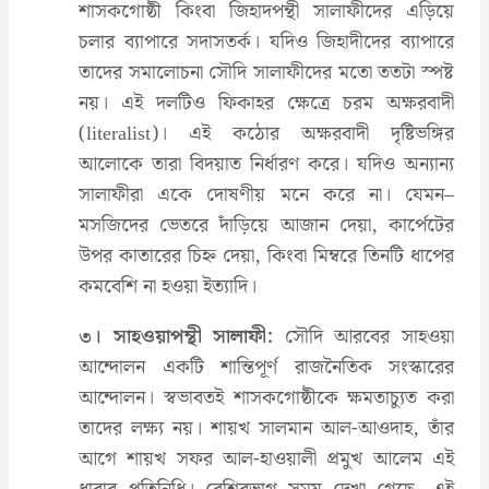
শাসকগোষ্ঠী কিংবা জিহাদপন্থী সালাফীদের এড়িয়ে
চলার ব্যাপারে সদাসতর্ক। যদিও জিহাদীদের ব্যাপারে
তাদের সমালোচনা সৌদি সালাফীদের মতো ততটা স্পষ্ট
নয়। এই দলটিও ফিকাহর ক্ষেত্রে চরম অক্ষরবাদী
(literalist)। এই কঠোর অক্ষরবাদী দৃষ্টিভঙ্গির
আলোকে তারা বিদয়াত নির্ধারণ করে। যদিও অন্যান্য
সালাফীরা একে দোষণীয় মনে করে না। যেমন–
মসজিদের ভেতরে দাঁড়িয়ে আজান দেয়া, কার্পেটের
উপর কাতারের চিহ্ন দেয়া, কিংবা মিম্বরে তিনটি ধাপের
কমবেশি না হওয়া ইত্যাদি।
৩। সাহওয়াপন্থী সালাফী:
সৌদি আরবের সাহওয়া
আন্দোলন একটি শান্তিপূর্ণ রাজনৈতিক সংস্কারের
আন্দোলন। স্বভাবতই শাসকগোষ্ঠীকে ক্ষমতাচ্যুত করা
তাদের লক্ষ্য নয়। শায়খ সালমান আল-আওদাহ, তাঁর
আগে শায়খ সফর আল-হাওয়ালী প্রমুখ আলেম এই