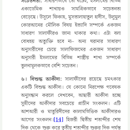
সচেতনতা:
সাধারণভাবে তো বটেই, ইসলামের বিভিন্ন
একাডেমিক শাখায়ও সামগ্রিকভাবে সচেতনতা
বেড়েছে। উসূলে ফিকাহ, মুসতালাহাতুল হাদীস, উলুমুল
কোরআনের মৌলিক বিষয় ইত্যাদি সম্পর্কে একজন
সাধারণ সালাফীরও জানা থাকার কথা। এটা বলা
বোধহয় অত্যুক্তি হবে না– অন্য ঘরানার সাধারণ
অনুসারীদের চেয়ে সালাফিজমের একজন সাধারণ
অনুসারী ইসলামের বিভিন্ন শাস্ত্রীয় শাখা সম্পর্কে
তুলনামূলকভাবে বেশি সচেতন।
৬। বিশুদ্ধ আকীদা:
সালাফীদের রয়েছে চমৎকার
একটি বিশুদ্ধ আকীদা। যে কোনো নিরপেক্ষ গবেষক
অনুসন্ধান করলে দেখবেন, আছারী আকীদা হচ্ছে
সুন্নীদের আকীদার সবচেয়ে প্রাচীন সংকলন। এটি
আশআরী ও মাতুরিদীদের কালামভিত্তিক আকীদারও
আগের সংকলন।
[14]
হিজরী দ্বিতীয় শতাব্দীর শেষ
দিক থেকে শুরু করে তৃতীয় শতাব্দীর শুরুর দিক পর্যন্ত