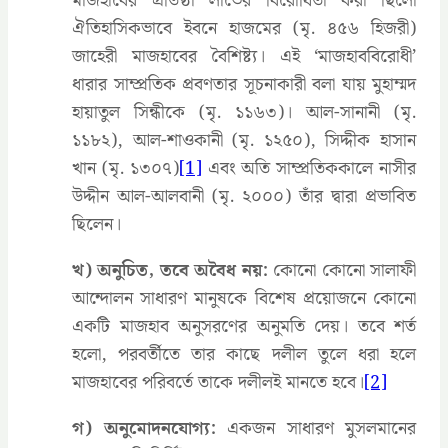
মাজহাবের প্রতিষ্ঠা লাভের বিরোধিতা করা ছিলো
ঐতিহাসিকভাবে ইবনে হাজমের (মৃ. ৪৫৬ হিজরী)
জাহেরী মাজহাবের বৈশিষ্ট্য। এই ‘মাজহাববিরোধী’
ধারার সাম্প্রতিক প্রবণতার সূচনাকারী বলা যায় মুহাম্মদ
হায়াতুল সিন্ধীকে (মৃ. ১১৬৩)। আল-সানানী (মৃ.
১১৮২), আল-শাওকানী (মৃ. ১২৫০), সিদ্দীক হাসান
খান (মৃ. ১৩০৭)
[1]
এবং অতি সাম্প্রতিককালে নাসীর
উদ্দীন আল-আলবানী (মৃ. ২০০০) তাঁর দ্বারা প্রভাবিত
ছিলেন।
খ) অনুচিত, তবে অবৈধ নয়:
কোনো কোনো সালাফী
আন্দোলন সাধারণ মানুষকে বিশেষ প্রয়োজনে কোনো
একটি মাজহাব অনুসরণের অনুমতি দেয়। তবে শর্ত
হলো, পরবর্তীতে তার কাছে দলীল তুলে ধরা হলে
মাজহাবের পরিবর্তে তাকে দলীলই মানতে হবে।
[2]
গ) অনুমোদনযোগ্য:
একজন সাধারণ মুসলমানের