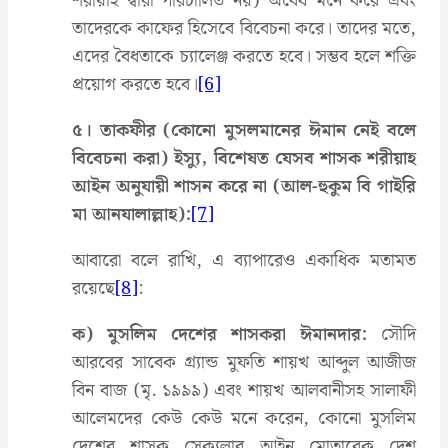
শরীয়াহ দ্বারা পরিচালিত নয়) অবৈধ মনে করে এবং
তাদেরকে কাফের হিসেবে বিবেচনা করে। তাদের মতে,
এদের বৈধতাকে চ্যালেঞ্জ করতে হবে। সম্ভব হলে শক্তি
প্রয়োগ করতে হবে।
[6]
৫। তাকফীর (কোনো মুসলমানের ঈমান নেই বলে
বিবেচনা করা) ইস্যু, বিশেষত যেসব শাসক শরীয়াহ
আইন অনুযায়ী শাসন করে না (আল-হুকুম বি গাইরি
মা আনযালাল্লাহ):
[7]
আবারো বলে রাখি, এ ব্যাপারেও একাধিক মতামত
রয়েছে
[8]
:
ক) মুসলিম দেশের শাসকরা ঈমানদার:
সৌদি
আরবের সাবেক গ্র্যান্ড মুফতি শায়খ আব্দুল আজীজ
বিন বাজ (মৃ. ১৯৯৯) এবং শায়খ আলবানীসহ সালাফী
আলেমদের কেউ কেউ মনে করেন, কোনো মুসলিম
দেশের শাসক সেক্যুলার আইন মোতাবেক দেশ