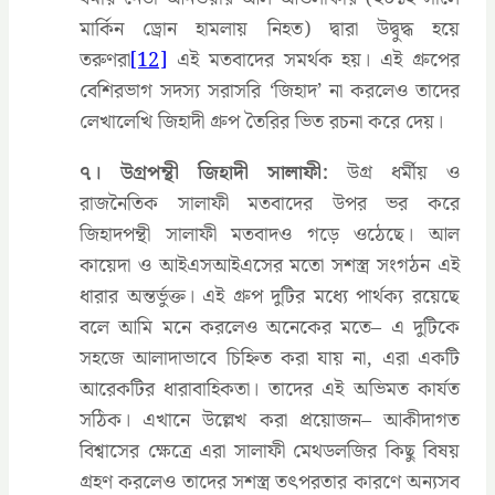
মার্কিন ড্রোন হামলায় নিহত) দ্বারা উদ্বুদ্ধ হয়ে
তরুণরা
[12]
এই মতবাদের সমর্থক হয়। এই গ্রুপের
বেশিরভাগ সদস্য সরাসরি ‘জিহাদ’ না করলেও তাদের
লেখালেখি জিহাদী গ্রুপ তৈরির ভিত রচনা করে দেয়।
৭। উগ্রপন্থী জিহাদী সালাফী:
উগ্র ধর্মীয় ও
রাজনৈতিক সালাফী মতবাদের উপর ভর করে
জিহাদপন্থী সালাফী মতবাদও গড়ে ওঠেছে। আল
কায়েদা ও আইএসআইএসের মতো সশস্ত্র সংগঠন এই
ধারার অন্তর্ভুক্ত। এই গ্রুপ দুটির মধ্যে পার্থক্য রয়েছে
বলে আমি মনে করলেও অনেকের মতে– এ দুটিকে
সহজে আলাদাভাবে চিহ্নিত করা যায় না, এরা একটি
আরেকটির ধারাবাহিকতা। তাদের এই অভিমত কার্যত
সঠিক। এখানে উল্লেখ করা প্রয়োজন– আকীদাগত
বিশ্বাসের ক্ষেত্রে এরা সালাফী মেথডলজির কিছু বিষয়
গ্রহণ করলেও তাদের সশস্ত্র তৎপরতার কারণে অন্যসব