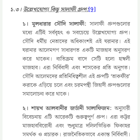
১.৩।
উল্লেখযোগ্য কিছু সালাফী গ্রুপ:
[9]
১। মূলধারার সৌদি সালাফী:
সালাফী গ্রুপগুলোর
মধ্যে এটিই সর্ববৃহৎ ও সবচেয়ে উল্লেখযোগ্য গ্রুপ।
সৌদি ধর্মীয় নেতাদের অধিকাংশই এই ঘরানার। এই
ঘরানার আলেমগণ সাধারণত একটি মাজহাব অনুসরণ
করে থাকেন। ব্যতিক্রম বাদে সেটি হলো হাম্বলী
মাজহাব। এরা নির্বিবাদী এবং শাসকের প্রতি অনুগত।
সৌদি আলেমদের প্রতিনিধিত্বশীল এই গ্রুপটি ‘তাকফীর’
করাকে এড়িয়ে চলে এবং চরমপন্থী জিহাদী গ্রুপগুলোর
সমালোচনা করে থাকে।
২। শায়খ আলবানীর জর্ডানী সালাফিজম:
অনুসারী
বিবেচনায় এটি আরেকটি গুরুত্বপূর্ণ গ্রুপ। এরা কট্টর
মাজহাববিরোধী এবং শুধুমাত্র দলিলভিত্তিক ফিকাহর
সমর্থক ও প্রচারক। রাজনৈতিকভাবে একান্ত নির্বিবাদী।