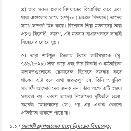
৪)
তারা সকল প্রকার বিদয়াতের বিরোধিতা করে এবং
যারা এগুলোর সাথে সম্পৃক্ত (আহলে বিদয়াত) তাদের
সাথে সম্পর্ক ছিন্ন করে। বিশেষত শিয়া মতবাদের তারা
প্রচণ্ড বিরোধী। কারণ, এই মতবাদ সাধারণভাবে সাহাবী
বিদ্বেষের দোষে দুষ্ট।
৫) তারা শাইখুল ইসলাম ইবনে তাইমিয়াকে (মৃ.
৭৪৮/১৩২৮) শ্রদ্ধা করে এবং তাঁর ফিকহী ও ধর্মতাত্ত্বিক
মতামতগুলোকে রেফারেন্স হিসেবে ব্যবহার করে
থাকে। এটা বলে রাখা গুরুত্বপূর্ণ যে, তিনি আধুনিক
সালাফী আন্দোলনের জনক নন। তাঁর পক্ষে এটি হওয়া
সম্ভবও নয়। কারণ তাদের নিজেদের দৃষ্টিভঙ্গি হলো,
মহানবী মোহাম্মদের (সা) পর এর একক কোনো
প্রতিষ্ঠাতা থাকতে পারে না।
১.২।
সালাফী গ্রুপগুলোর মধ্যে দ্বিমতের বিষয়সমূহ: