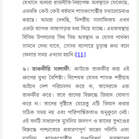
যেখানে অন্যরা রাজনীতি-নিরপেক্ষ অবস্থানে থেকেছে,
এমনকি কেউ কেউ বর্তমান শাসকগোষ্ঠীর সমালোচনাও
করছে। আমরা দেখছি, মিশরীয় সালাফিজম এখন
একটা ব্যাপক ভাঙ্গাগড়ার মধ্য দিয়ে যাচ্ছে। এমতাবস্থায়
বিভিন্ন উপদলের ভিন্ন ভিন্ন অবস্থান ও যেসব পার্থক্য
সামনে দেখা যাবে, সেসব ব্যাপারে চূড়ান্ত কথা বলে
ফেলার সময় এখনো হয়নি।
[11]
৬। তাকফীরি সালাফী:
কাউকে তাকফীর করা এই
গ্রুপের মুখ্য বৈশিষ্ট্য। বিশেষত যেসব শাসক শরীয়াহ
আইনে দেশ পরিচালনা করে না, তাদেরকে এরা
তাকফীর করে। তবে তাদের বিরুদ্ধে জিহাদ ঘোষণা
করে না। তাদের দৃষ্টিতে যেহেতু এটি জিহাদ করার
সঠিক সময় নয় এবং পারিপার্শ্বিকতাও অনুকূলে নেই।
এই দলটি সাধারণত মুসলিম জনগণ ও তাদের ভূখণ্ডের
বিরুদ্ধে পাশ্চাত্যের প্রতারণাপূর্ণ ফরেন পলিসি এবং
মুসলিম শাসকগোষ্ঠীর ভণ্ডামিপূর্ণ অবস্থানের