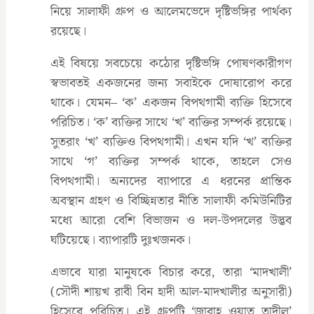
নিয়ে সালাফী গ্রুপ ও আলেমভেদে দৃষ্টিভঙ্গির পার্থক্য
রয়েছে।
এই বিষয়ে সবচেয়ে কঠোর দৃষ্টিভঙ্গি পোষণকারীগণ
স্বভাবতই একজনের জন্য সবাইকে দোষারোপ করে
থাকে। যেমন– ‘ক’ একজন বিপথগামী ব্যক্তি হিসেবে
পরিচিত। ‘ক’ ব্যক্তির সাথে ‘খ’ ব্যক্তির সম্পর্ক রয়েছে।
সুতরাং ‘খ’ ব্যক্তিও বিপথগামী। এখন যদি ‘খ’ ব্যক্তির
সাথে ‘গ’ ব্যক্তির সম্পর্ক থাকে, তাহলে সেও
বিপথগামী। অন্যদের ব্যাপারে এ ধরনের প্রান্তিক
অবস্থান গ্রহণ ও বিচ্ছিন্নতার নীতি সালাফী কমিউনিটির
মধ্যে আরো বেশি বিভাজন ও দল-উপদলের উদ্ভব
ঘটিয়েছে। ব্যাপারটি দুঃখজনক।
এভাবে যারা মানুষকে বিচার করে, তারা ‘মাদখালী’
(সৌদী শায়খ রাবী বিন হাদী আল-মাদখালীর অনুসারী)
হিসেবে পরিচিত। এই গ্রুপটি ‘জারাহ ওয়াত তাদীল’