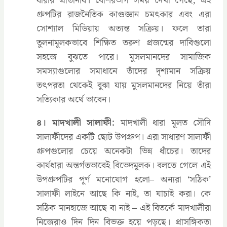
ধারার প্রতিনিধি। বেশিরভাগ সময় দেখা গেছে, এই
গ্রুপটির রাজনৈতিক কাণ্ডজ্ঞান চমৎকার এবং এরা
সোশ্যাল মিডিয়ায় অত্যন্ত সক্রিয়। ফলে তারা
তুলনামূলকভাবে শিক্ষিত তরুণ প্রজন্মের দাবিগুলো
সহজে বুঝতে পারে। মুসলমানদের সামাজিক
সমস্যাগুলোর সমাধানে তাঁদের দৃশ্যমান সক্রিয়
তৎপরতা থেকেই বুঝা যায় মুসলমানদের নিয়ে তাঁরা
সত্যিকার অর্থে ভাবেন।
৪। মাদখালী সালাফী:
মাদখালী ধারা মূলত সৌদি
সালাফীদের একটি ছোট উপগ্রুপ। এরা সাধারণ সালাফী
গ্রুপগুলোর চেয়ে অনেকটা ভিন্ন ধাঁচের। তাদের
কার্যধারা অন্তর্গতভাবেই বিভেদমূলক। বলতে গেলে এই
উপগ্রুপটির পূর্ণ মনোযোগ হলো– অন্যরা ‘সঠিক’
সালাফী লাইনে আছে কি নাই, তা যাচাই করা। কে
সঠিক মানহাজে আছে বা নাই – এই বিতর্কে মাদখালীরা
নিজেরাও দিন দিন বিভক্ত হয়ে পড়ছে। প্রাসঙ্গিকতা