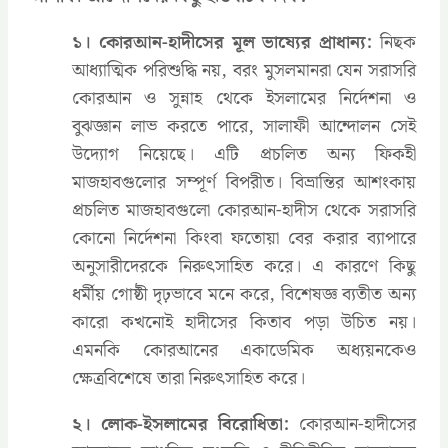
১। কোরআন-হাদীসের মূল ভাষ্যের প্রাধান্য:
নিছক
আধ্যাত্মিক পরিশুদ্ধি নয়, বরং মুসলমানরা যেন সরাসরি
কোরআন ও সুন্নাহ থেকে ইসলামের নির্দেশনা ও
বুঝজ্ঞান লাভ করতে পারে, সালাফী আন্দোলন সেই
উদ্যোগ নিয়েছে। এটি প্রচলিত অন্য ফিকহী
মাজহাবগুলোর সম্পূর্ণ বিপরীত। বিভ্রান্তির আশংকায়
প্রচলিত মাজহাবগুলো কোরআন-হাদীস থেকে সরাসরি
কোনো নির্দেশনা কিংবা ফতোয়া বের করার ব্যাপারে
অনুসারীদেরকে নিরুৎসাহিত করে। এ কারণে কিছু
ধর্মীয় গোষ্ঠী দৃঢ়ভাবে মনে করে, বিশেষজ্ঞ ব্যতীত অন্য
কারো কখনোই হাদীসের কিতাব পড়া উচিত নয়।
এমনকি কোরআনের একাডেমিক অধ্যয়নকেও
ক্ষেত্রবিশেষে তারা নিরুৎসাহিত করে।
২। লোক-ইসলামের বিরোধিতা:
কোরআন-হাদীসের