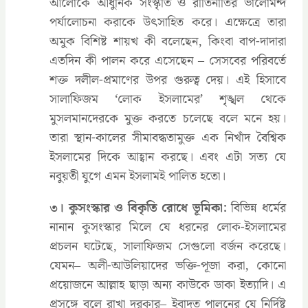
আলোকে আধুনিক সংস্কৃতি ও রীতিনীতির ভালোমন্দ
পর্যালোচনা করাকে উৎসাহিত করে। এক্ষেত্রে তারা
অমুক বিশিষ্ট শায়খ কী বলেছেন, কিংবা বাপ-দাদারা
এতদিন কী পালন করে এসেছেন – সেসবের পরিবর্তে
শক্ত দলীল-প্রমাণের উপর গুরুত্ব দেয়। এই হিসাবে
সালাফিজম ‘লোক ইসলামের’ শৃঙ্খল থেকে
মুসলমানদেরকে মুক্ত করতে চলেছে বলে মনে হয়।
তারা স্থান-কালের সীমাবদ্ধতামুক্ত এক নিখাঁদ বৈশ্বিক
ইসলামের দিকে আহ্বান করছে। এবং এটা সত্য যে
নবুয়তী যুগে এমন ইসলামই পালিত হতো।
৩। কুসংস্কার ও বিকৃতি রোধে ভূমিকা:
বিভিন্ন ধর্মের
নানান কুসংস্কার মিলে যে ধরনের লোক-ইসলামের
প্রচলন ঘটেছে, সালাফিজম সেগুলো বর্জন করেছে।
যেমন– অলী-আউলিয়াদের ভক্তি-পূজা করা, কোনো
প্রয়োজনে আল্লাহ ছাড়া অন্য কাউকে ডাকা ইত্যাদি। এ
প্রসঙ্গে বলে রাখা দরকার– ইবাদত পালনের যে নির্দিষ্ট