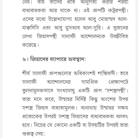
নেই। তাই তাদের প্রতি আনুগত্য করার শরয়ী
বাধ্যবাধকতা আর থাকে না। এই গ্রুপটি কট্টরপন্থী।
এদের মধ্যে উল্লেখযোগ্য হলেন আবু মোহাম্মদ আল-
মাক্বদিসি এবং আবু মুসআব আল-সুরি। এ দুজনের
লেখা জিহাদপন্থী সালাফী আন্দোলনকে উজ্জীবিত
করেছে।
৬। জিহাদের ব্যাপারে অবস্থান:
শীর্ষ সালাফী গ্রুপগুলোর অধিকাংশই শান্তিবাদী। তবে
সালাফী আন্দোলনের সামগ্রিক প্রেক্ষাপটে
তুলনামূলকভাবে সংখ্যালঘু একটি গ্রুপ ‘সশস্ত্রপন্থী’।
তারা মনে করে, উম্মাহর নির্দিষ্ট কিছু অংশের উপর
সশস্ত্র জিহাদ বাধ্যতামূলক। অন্যথায় উম্মাহর সক্ষম
প্রত্যেকের উপরই সশস্ত্র জিহাদের বাধ্যবাধকতা বলবৎ
হবে। নিচের যে কোনো একটি বা উভয়টির উপরই তারা
গুরুত্ব দেয়: