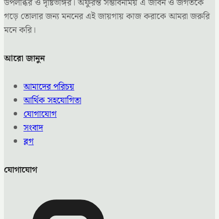
উপলব্ধির ও দৃষ্টিভঙ্গির। অফুরন্ত সম্ভাবনাময় এ জীবন ও জগতকে
গড়ে তোলার জন্য মননের এই জায়গায় কাজ করাকে আমরা জরুরি
মনে করি।
আরো জানুন
আমাদের পরিচয়
আর্থিক সহযোগিতা
যোগাযোগ
সংবাদ
ব্লগ
যোগাযোগ