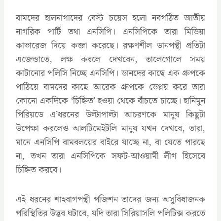
বামদের হালনাগাদের বেস্ট চয়েস হলো নবগঠিত জাতীয়
নাগরিক পার্টি তথা এনসিপি। এনসিপিকে তারা মিডিয়া
কাভারেজ দিয়ে কব্জা করেছে। রক্ষণশীল ডানপন্থী প্রতিটা
এজেন্ডাতে, লক্ষ করলে দেখবেন, তালেগোলে সময়
কাটানোর পলিসি নিচ্ছে এনসিপি। ডানদের কাছে এক গ্রুপকে
পাঠিয়ে বামদের কাছে আরেক গ্রুপকে ডেপ্লয় করে তারা
কোনো একদিকে ‘চিহ্নিত’ হওয়া থেকে বাঁচতে চাচ্ছে। হানিমুন
পিরিয়ডে এ’ধরনের উল্টাপাল্টা আচরণকে মানুষ কিছুটা
উপেক্ষা করলেও আলটিমেইটলি মানুষ যখন দেখবে, তারা,
মানে এনসিপি বামবলয়ের বাইরে যাচ্ছে না, বা যেতে পারছে
না, তখন তারা এনসিপিকে সফট-আওয়ামী লীগ হিসেবে
চিহ্নিত করবে।
এই ধরনের শাহবাগপন্থী পজিশন তাদের জন্য অসুবিধাজনক
পরিস্থিতির উদ্ভব ঘটাবে, যদি তারা সিরিয়াসলি পলিটিক্স করতে