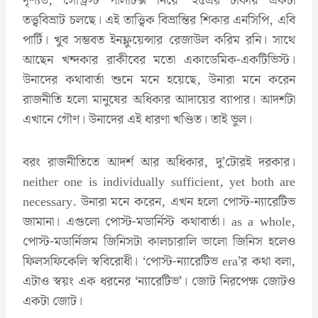
দৃশ্যত, সেন্ট্রিস্ট পলিটিক্স নিয়ে ’২৫এর ঢাকায় একটা
তত্ত্ববিভ্রাট চলছে। এই তাত্ত্বিক বিভ্রান্তির শিকার এনসিপি, এবি
পার্টি। খুব সম্ভবত ইনফ্লুয়েন্সার রেজাউল করিম রনি। সাথে
আছেন খন্দকার রাকীবের মতো একাডেমিক-একটিভিস্ট।
উনাদের কথাবার্তা শুনে মনে হয়েছে, উনারা মনে করেন
রাজনীতি হলো মানুষের অধিকার আদায়ের ব্যাপার। আদর্শটা
এখানে গৌণ। উনাদের এই ধারণা খণ্ডিত। তাই ভুল।
বরং রাজনীতিতে আদর্শ আর অধিকার, দু’টোরই দরকার।
neither one is individually sufficient, yet both are
necessary. উনারা মনে করেন, এখন হলো পোস্ট-ন্যারেটিভ
জামানা। এগুলো পোস্ট-মডার্নিস্ট কথাবার্তা। as a whole,
পোস্ট-মডার্নিজম জিনিসটা কালচারালি ভালো জিনিস হলেও
ফিলসফিকেলি স্ববিরোধী। ‘পোস্ট-ন্যারেটিভ era’র কথা বলা,
এটাও স্বয়ং এক ধরনের ‘ন্যারেটিভ’। জোট নিরপেক্ষ জোটও
একটা জোট।