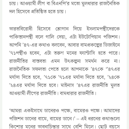
চায়। আওয়ামী লীগ বা বিএনপি’র মতো মূলধারার রাজনৈতিক
দল হিসেবে প্রতিষ্ঠিত হতে চায়।
ভারতবিরোধী হিসেবে শ্লোগান দিয়ে ইসলামপন্থীদেরকে
পাকিস্তানপন্থী বলে গালি দেয়া, এটা ইউটোপিয়ান পজিশন।
আপনি ’৪৭-এর কথাও বলবেন, আবার বামপ্রকল্পের ডিজাইনে
’৭১পন্থীও হবেন, এটা তরুণ মনের ফ্যান্টাসি হতে পারে।
রাজনীতির বাস্তবতা এমন উৎকল্পনা সমর্থন করে না।
রাজনৈতিক সফলতা পেতে হলে আপনাকে ’৪৭কে ‘’৪৭এর
মর্যাদা দিতে হবে, ’৭১কে ’৭১এর মর্যাদা দিতে হবে, ’২৪কে
’২৪এর মর্যাদা দিতে হবে। মাইনাস ’৪৭এর রাজনীতি মূলত
আওয়ামী লীগের রাজনীতি। বামধারার রাজনীতি।
‘আমরা একইসাথে ডানেরও পক্ষে, বামেরও পক্ষে। আমাদের
পজিশন ডানের বামে, বামের ডানে।’ – এই ধরনের কথাগুলো
কিশোর মনের ভাবনাচিন্তার সাথে বেশি মিলে। ছোট বয়সে