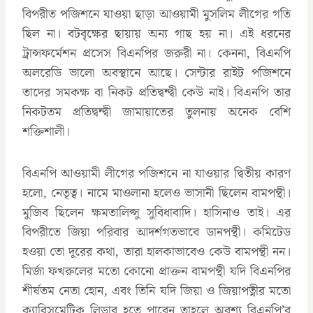
বিপরীত পজিশনে যাওয়া ছাড়া আওয়ামী মুসলিম লীগের গতি
ছিল না। বটবৃক্ষের ছায়ায় অন্য গাছ হয় না। এই ধরনের
ট্রান্সফর্মেশন প্রসেস বিএনপির জরুরী না। কেননা, বিএনপি
অলরেডি ভালো অবস্থানে আছে। সেন্টার রাইট পজিশনে
তাদের সমকক্ষ বা নিকট প্রতিদ্বন্দ্বী কেউ নাই। বিএনপি তার
নিকটতম প্রতিদ্বন্দ্বী জামায়াতের তুলনায় অনেক বেশি
শক্তিশালী।
বিএনপি আওয়ামী লীগের পজিশনে না যাওয়ার দ্বিতীয় কারণ
হলো, নেতৃত্ব। নামে মাওলানা হলেও ভাসানী ছিলেন বামপন্থী।
মুজিব ছিলেন ক্ষমতালিপ্সু সুবিধাবাদি। হাসিনাও তাই। এর
বিপরীতে জিয়া পরিবার আদর্শগতভাবে ডানপন্থী। কমিটেড
হওয়া তো দূরের কথা, তারা হালকাভাবেও কেউ বামপন্থী নন।
মির্জা ফখরুলের মতো কোনো প্রাক্তন বামপন্থী যদি বিএনপির
শীর্ষতম নেতা হোন, এবং তিনি যদি জিয়া ও জিয়াপত্নীর মতো
ক্যারিসমেটিক লিডার হতে পারেন তাহলে অবশ্য বিএনপি’র