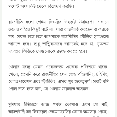
পয়েন্ট অফ ভিউ থেকে বিশ্লেষণ করছি।
রাজনীতি হলো গেইম থিওরির উৎকৃষ্ট উদাহরণ। এখানে
রুলের বাইরে কিছুই ঘটে না। যারা রাজনীতি করছেন বা করতে
চান, সফল হতে হলে আপনাকে রাজনীতির মৌলিক সূত্রগুলো
জানতে হবে। শুধু তাত্ত্বিকভাবে জানলেই হবে না, ন্যূনতম
দক্ষতার ভিত্তিতে সেগুলোকে রপ্তও করতে হবে।
খেলার মধ্যে যেমন একেকজন একেক পজিশনে থাকে,
খেলে, তেমনি করে রাজনীতির খেলাতেও পজিশনিং, টাইমিং,
কোঅপারেশন এবং স্ট্রাইকিং, এসব খুব গুরুত্বপূর্ণ। সবাই যদি
গোল দাতা হতে চান, সে খেলায় জয়লাভ অসম্ভব।
দুনিয়ার ইতিহাসে আজ পর্যন্ত কোথাও এমন হয় নাই,
আদর্শবাদী দল লিবারেল ডেমোক্রেসির ফ্রেমে ক্ষমতায় গেছে।