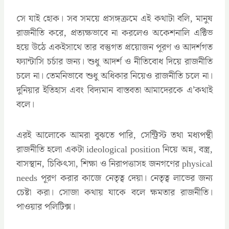
সে যাই হোক। সব সময়ে প্রসঙ্গক্রমে এই কথাটা বলি, মানুষ
রাজনীতি করে, প্রত্যক্ষভাবে না করলেও অকেশনালি এক্টিভ
হয়ে উঠে একইসাথে তার বস্তুগত প্রয়োজন পূরণ ও আদর্শগত
ফ্যান্টাসি চর্চার জন্য। শুধু আদর্শ ও নীতিবোধ দিয়ে রাজনীতি
চলে না। তেমনিভাবে শুধু অধিকার নিয়েও রাজনীতি চলে না।
দুনিয়ার ইতিহাস এবং বিদ্যমান বাস্তবতা আমাদেরকে এ’কথাই
বলে।
এরই আলোকে আমরা বুঝতে পারি, সেন্ট্রিস্ট তথা মধ্যপন্থী
রাজনীতি হলো একটা ideological position নিয়ে অন্ন, বস্ত্র,
বাসস্থান, চিকিৎসা, শিক্ষা ও নিরাপত্তাসহ জনগণের physical
needs পূরণ করার কাজে নেতৃত্ব দেয়া। নেতৃত্ব লাভের জন্য
চেষ্টা করা। সোজা কথায় যাকে বলে ক্ষমতার রাজনীতি।
পাওয়ার পলিটিক্স।