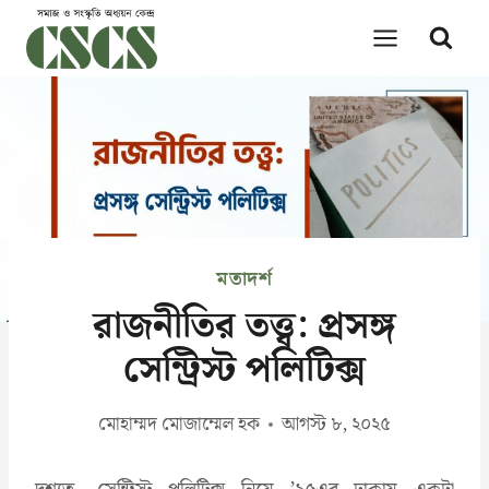
Skip
to
content
মতাদর্শ
রাজনীতির তত্ত্ব: প্রসঙ্গ
সেন্ট্রিস্ট পলিটিক্স
মোহাম্মদ মোজাম্মেল হক
আগস্ট ৮, ২০২৫