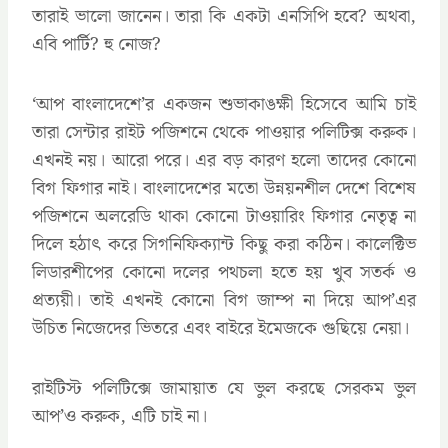
তারাই ভালো জানেন। তারা কি একটা এনসিপি হবে? অথবা,
এবি পার্টি? হু নোজ?
‘আপ বাংলাদেশে’র একজন শুভাকাঙক্ষী হিসেবে আমি চাই
তারা সেন্টার রাইট পজিশনে থেকে পাওয়ার পলিটিক্স করুক।
এখনই নয়। আরো পরে। এর বড় কারণ হলো তাদের কোনো
বিগ ফিগার নাই। বাংলাদেশের মতো উন্নয়নশীল দেশে বিশেষ
পজিশনে অলরেডি থাকা কোনো টাওয়ারিং ফিগার নেতৃত্ব না
দিলে হঠাৎ করে সিগনিফিক্যান্ট কিছু করা কঠিন। কালেক্টিভ
লিডারশীপের কোনো দলের পথচলা হতে হয় খুব সতর্ক ও
প্রত্যয়ী। তাই এখনই কোনো বিগ জাম্প না দিয়ে আপ’এর
উচিত নিজেদের ভিতরে এবং বাইরে ইমেজকে গুছিয়ে নেয়া।
রাইটিস্ট পলিটিক্সে জামায়াত যে ভুল করছে সেরকম ভুল
আপ’ও করুক, এটি চাই না।