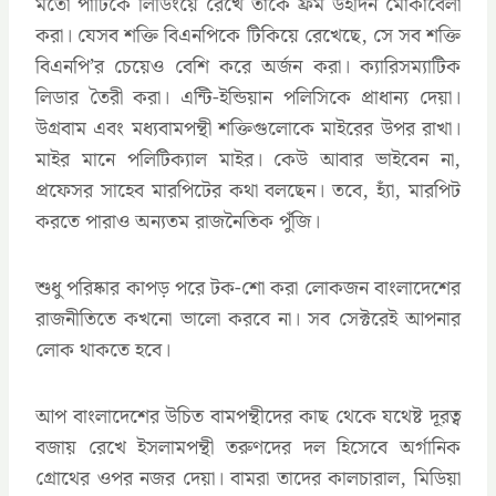
মতো পার্টিকে লিডিংয়ে রেখে তাকে ফ্রম উইদিন মোকাবেলা
করা। যেসব শক্তি বিএনপিকে টিকিয়ে রেখেছে, সে সব শক্তি
বিএনপি’র চেয়েও বেশি করে অর্জন করা। ক্যারিসম্যাটিক
লিডার তৈরী করা। এন্টি-ইন্ডিয়ান পলিসিকে প্রাধান্য দেয়া।
উগ্রবাম এবং মধ্যবামপন্থী শক্তিগুলোকে মাইরের উপর রাখা।
মাইর মানে পলিটিক্যাল মাইর। কেউ আবার ভাইবেন না,
প্রফেসর সাহেব মারপিটের কথা বলছেন। তবে, হ্যাঁ, মারপিট
করতে পারাও অন্যতম রাজনৈতিক পুঁজি।
শুধু পরিষ্কার কাপড় পরে টক-শো করা লোকজন বাংলাদেশের
রাজনীতিতে কখনো ভালো করবে না। সব সেক্টরেই আপনার
লোক থাকতে হবে।
আপ বাংলাদেশের উচিত বামপন্থীদের কাছ থেকে যথেষ্ট দূরত্ব
বজায় রেখে ইসলামপন্থী তরুণদের দল হিসেবে অর্গানিক
গ্রোথের ওপর নজর দেয়া। বামরা তাদের কালচারাল, মিডিয়া