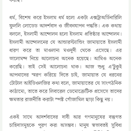
করছি।
ধর্ম, বিশেষ করে ইসলাম ধর্ম হলো একটা এক্সট্রাঅর্ডিনারিলি
ফুললি লোডেড আদর্শবাদ ও জীবনযাপন পদ্ধতি। এক কথায়
বললে, ইসলামী আন্দোলন হলো ইসলাম প্রতিষ্ঠার আন্দোলন।
ইসলামী আন্দোলনের যে আন্ডারস্ট্যান্ডিং জামায়াতে ইসলামী
ধারণ করে তা মাওলানা মওদূদী থেকে এসেছে। এর
ভালোমন্দ নিয়ে আলোচনা অনেক হয়েছে। আমিও অনেক
করেছি। তাই সেই আলোচনা থাক। আজ শুধু এ’টুকুই
আপনাদের স্মরণ করিয়ে দিতে চাই, জামায়াত যে ধরনের
টোটাল আইডিওলজির কথা বলে, জামায়াতের যে সাংগঠনিক
কাঠামো, তাতে করে লিবারেল ডেমোক্রেটিক প্রসেসে তাদের
ক্ষমতার রাজনীতি করাটা স্পষ্ট গোঁজামিল ছাড়া কিছু নয়।
একই সাথে আদর্শবাদের দাবী আর গণমানুষের বস্তুগত
চাহিদাসমূহকে পূরণ করা অসম্ভব। মানুষ স্বভাবতই সুবিধা