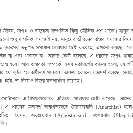
েই জীবন, জগৎ ও বাস্তবতা সম্পর্কিত কিছু মৌলিক প্রশ্ন থাকে। মানুষ 
গুলো শুধু দার্শনিক সমস্যাই নয়, মানুষের জীবনের বাস্তব সমস্যার বিষ
ন্ন রকমের তত্ত্বগত সমাধান দেওয়ার চেষ্টা করেছে, এখনো করছে। 
িল না এবং থাকবে না। আবার কেউ বলেছে, এ ধরনের জগৎ থাকবে,
জন্ম হবে। আর বাস্তবতা সম্পর্কে এসব মতাদর্শের বক্তব্য হলো, যে শক্তি
ে, আর যে দুর্বল সে অধীনস্ত থাকবে। অবশ্য কোনো মতাদর্শ বলছে, সবাই 
 হবে, তা নিয়েও বিস্তর মতপার্থক্য রয়েছে।
মোটাদাগে এ বিষয়গুলোকে এড়িয়ে যাওয়ার চেষ্টা করেছে। তাদে
 এ ধরনের মতাদর্শ অন্তর্গতভাবে নৈরাজ্যবাদী (Anarchist) হলেও 
িচিত। যেমন, অজ্ঞেয়বাদ (Agnosticism), সংশয়বাদ (Skepticis
াদি।