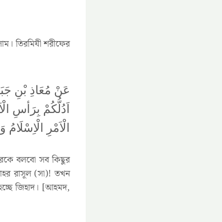
লাম। তিরমিযী শরীফের
عَنْ مُعَاذِ بْنِ جَب
اَدُلُّكُمْ بِرَأسِ ا
الْاَمْرِ الْاِسْلَامُ 
েরকে বলবো সব কিছুর
লাহর রাসূল (সা)! তখন
 হচ্ছে জিহাদ। [আহমদ,