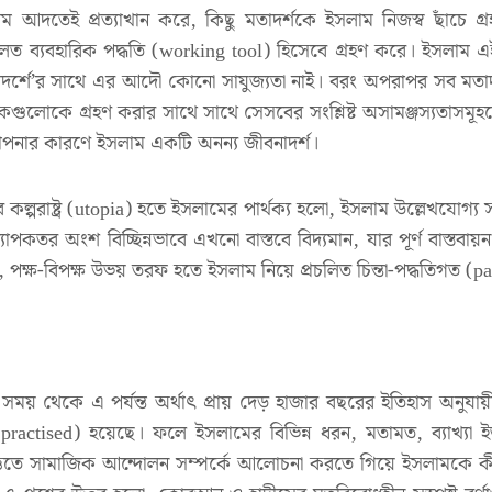
াম আদতেই প্রত্যাখান করে, কিছু মতাদর্শকে ইসলাম নিজস্ব ছাঁচে গ
ূলত ব্যবহারিক পদ্ধতি (working tool) হিসেবে গ্রহণ করে। ইসলাম এ
র্শে’র সাথে এর আদৌ কোনো সাযুজ্যতা নাই। বরং অপরাপর সব মতাদর
গুলোকে গ্রহণ করার সাথে সাথে সেসবের সংশ্লিষ্ট অসামঞ্জস্যতাসমূহক
পস্থাপনার কারণে ইসলাম একটি অনন্য জীবনাদর্শ।
র কল্পরাষ্ট্র (utopia) হতে ইসলামের পার্থক্য হলো, ইসলাম উল্লেখযোগ্য
াপকতর অংশ বিচ্ছিন্নভাবে এখনো বাস্তবে বিদ্যমান, যার পূর্ণ বাস্তব
 পক্ষ-বিপক্ষ উভয় তরফ হতে ইসলাম নিয়ে প্রচলিত চিন্তা-পদ্ধতিগত (para
সময় থেকে এ পর্যন্ত অর্থাৎ প্রায় দেড় হাজার বছরের ইতিহাস অনুযায়ী, 
(practised) হয়েছে। ফলে ইসলামের বিভিন্ন ধরন, মতামত, ব্যাখ্যা 
্তিতে সামাজিক আন্দোলন সম্পর্কে আলোচনা করতে গিয়ে ইসলামকে কী