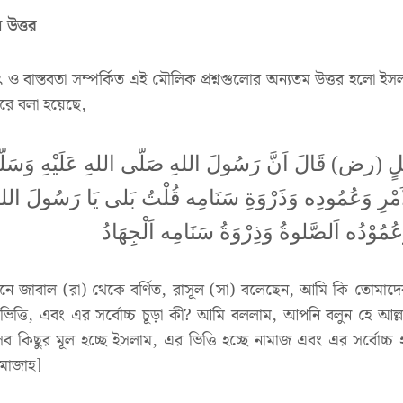
উত্তর
ও বাস্তবতা সম্পর্কিত এই মৌলিক প্রশ্নগুলোর অন্যতম উত্তর হলো ইস
ারে বলা হয়েছে,
َلٍ (رض) قَالَ اَنَّ رَسُولَ اللهِ صَلّى اللهِ عَلَيْهِ وَسَلّمَ
لْاَمْرِ وَعُمُودِه وَذَرْوَةِ سَنَامِه قُلْتُ بَلى يَا رَسُولَ ال
وَعُمُوْدُه اَلصَّلوةُ وَذِرْوَةُ سَنَامِه اَلْجِهَادُ
নে জাবাল (রা) থেকে বর্ণিত, রাসূল (সা) বলেছেন, আমি কি তোমাদ
 ভিত্তি, এবং এর সর্বোচ্চ চূড়া কী? আমি বললাম, আপনি বলুন হে আল্
 কিছুর মূল হচ্ছে ইসলাম, এর ভিত্তি হচ্ছে নামাজ এবং এর সর্বোচ্চ
 মাজাহ]