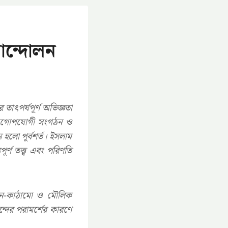
আন্দোলন
তাৎপর্যপূর্ণ অভিজ্ঞতা
যুগোপযোগী সংগঠন ও
 হলো পূর্বশর্ত। ইসলাম
্ণ তত্ত্ব এবং পরিণতি
 গঠন-কাঠামো ও মৌলিক
্দের পরামর্শের কারণে