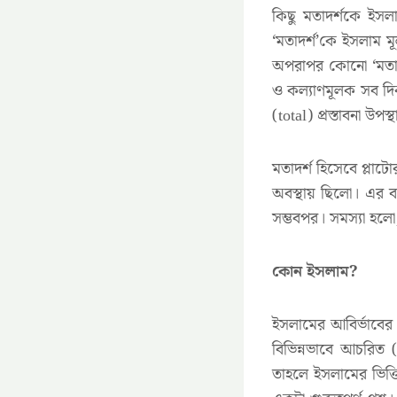
কিছু মতাদর্শকে ইসল
‘মতাদর্শ’কে ইসলাম ম
অপরাপর কোনো ‘মতাদ
ও কল্যাণমূলক সব দিক
(total) প্রস্তাবনা উ
মতাদর্শ হিসেবে প্লাটো
অবস্থায় ছিলো। এর ব্য
সম্ভবপর। সমস্যা হলো,
কোন ইসলাম?
ইসলামের আবির্ভাবের 
বিভিন্নভাবে আচরিত 
তাহলে ইসলামের ভিত