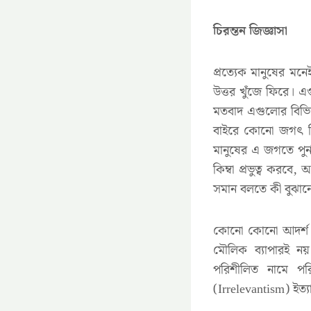
চিরন্তন জিজ্ঞাসা
প্রত্যেক মানুষের মন
উত্তর খুঁজে ফিরে। এ
মতবাদ এগুলোর বিভি
বাইরে কোনো জগৎ ছ
মানুষের এ জগতে পুর্ন
কিম্বা প্রভুত্ব করব
সমান বলতে কী বুঝানো
কোনো কোনো আদর্শ 
মৌলিক ব্যাপারই নয়।
পরিশীলিত নামে পর
(Irrelevantism) ইত্য