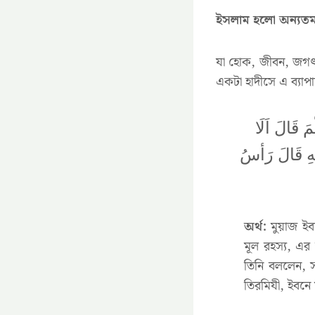
ইসলাম হলো অন্যতম 
যা হোক, জীবন, জগৎ 
একটা হাদীসে এ ব্যাপ
 قَالَ اَلَا
لهِ قَالَ رَأسُ
অর্থ:
মুয়াজ ইব
মূল রহস্য, এর
তিনি বললেন, সব
তিরমিযী, ইবনে