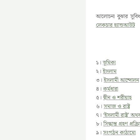
আলোচনা বুঝার সুবি
লেকচার হ্যান্ডআউট
১।
ভূমিকা
২।
ইসলাম
৩।
ইসলামী আন্দোলন
৪।
কর্মধারা
৫।
দ্বীন ও শরীয়াহ
৬।
সমাজ ও রাষ্ট্র
৭।
‘ইসলামী রাষ্ট্র’ অথব
৮।
সিদ্ধান্ত গ্রহণ প্রক্র
৯।
সংগঠন কাঠামো