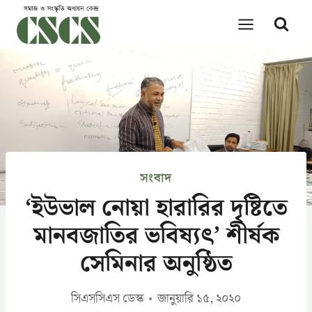
Skip
to
content
সংবাদ
‘ইউভাল নোয়া হারারির দৃষ্টিতে
মানবজাতির ভবিষ্যৎ’ শীর্ষক
সেমিনার অনুষ্ঠিত
সিএসসিএস ডেস্ক
জানুয়ারি ১৫, ২০২০