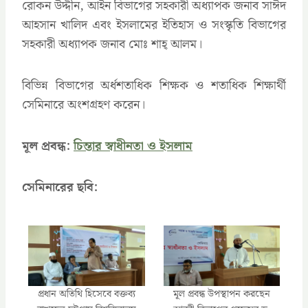
রোকন উদ্দীন, আইন বিভাগের সহকারী অধ্যাপক জনাব সাঈদ
আহসান খালিদ এবং ইসলামের ইতিহাস ও সংস্কৃতি বিভাগের
সহকারী অধ্যাপক জনাব মোঃ শাহ্ আলম।
বিভিন্ন বিভাগের অর্ধশতাধিক শিক্ষক ও শতাধিক শিক্ষার্থী
সেমিনারে অংশগ্রহণ করেন।
মূল প্রবন্ধ:
চিন্তার স্বাধীনতা ও ইসলাম
সেমিনারের ছবি:
প্রধান অতিথি হিসেবে বক্তব্য
মূল প্রবন্ধ উপস্থাপন করছেন