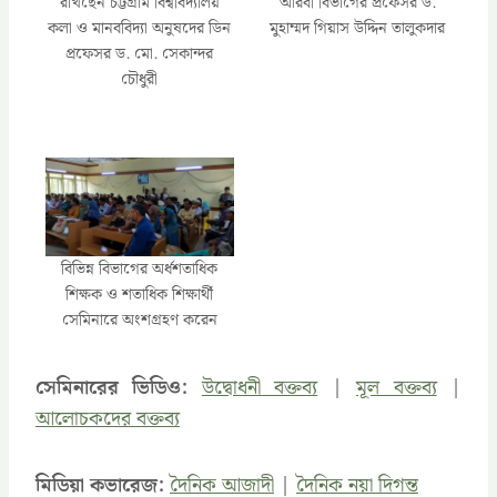
রাখছেন চট্টগ্রাম বিশ্ববিদ্যালয়
আরবী বিভাগের প্রফেসর ড.
কলা ও মানববিদ্যা অনুষদের ডিন
মুহাম্মদ গিয়াস উদ্দিন তালুকদার
প্রফেসর ড. মো. সেকান্দর
চৌধুরী
বিভিন্ন বিভাগের অর্ধশতাধিক
শিক্ষক ও শতাধিক শিক্ষার্থী
সেমিনারে অংশগ্রহণ করেন
সেমিনারের ভিডিও:
উদ্বোধনী বক্তব্য
|
মূল বক্তব্
য |
আলোচকদের বক্তব্য
মিডিয়া কভারেজ:
দৈনিক আজাদী
|
দৈনিক নয়া দিগন্ত