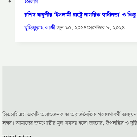
ইসলাম
রশিদ ঘানুশীর ‘ইসলামী রাষ্ট্রে নাগরিক স্বাধীনতা’ ও কিছ
মুহিব্বুল্লাহ কাজী
জুন ১০, ২০১৪
সেপ্টেম্বর ৮, ২০২৪
সিএসসিএস একটি অলাভজনক ও অরাজনৈতিক গবেষণাধর্মী অধ্যয়ন কেন্দ্
লক্ষ্য। আমাদের জনগোষ্ঠীর মূল সমস্যা হলো জ্ঞানের, উপলব্ধির ও 