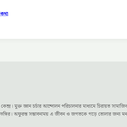
ু কথা
র। মুক্ত জ্ঞান চর্চার আন্দোলন পরিচালনার মাধ্যমে চিরায়ত সামাজি
দৃষ্টিভঙ্গির। অফুরন্ত সম্ভাবনাময় এ জীবন ও জগতকে গড়ে তোলার জন