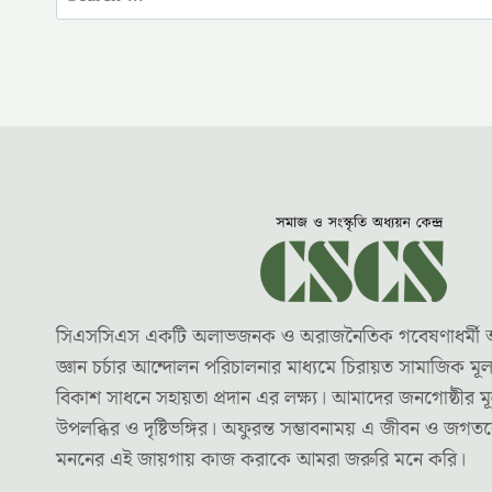
for:
সিএসসিএস একটি অলাভজনক ও অরাজনৈতিক গবেষণাধর্মী অধ্যয়
জ্ঞান চর্চার আন্দোলন পরিচালনার মাধ্যমে চিরায়ত সামাজিক ম
বিকাশ সাধনে সহায়তা প্রদান এর লক্ষ্য। আমাদের জনগোষ্ঠীর মূ
উপলব্ধির ও দৃষ্টিভঙ্গির। অফুরন্ত সম্ভাবনাময় এ জীবন ও জগ
মননের এই জায়গায় কাজ করাকে আমরা জরুরি মনে করি।