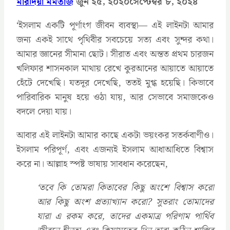
মারদিয়া মমতাজ
জুন ২৫, ২০২০
সেপ্টেম্বর ৮, ২০২৪
‘ইসলাম একটি পূর্ণাংগ জীবন ব্যবস্থা— এই লাইনটা আমার
জন্য একই সাথে পৃথিবীর সবচেয়ে সত্য এবং সুন্দর কথা।
আমার জ্ঞানের সীমানা ছোট। সীরাত এবং অন্তত প্রথম চারজন
খলিফার শাসনকাল মাথায় রেখে কুরআনের আয়াতে আয়াতে
হেঁটে দেখেছি। যতদূর দেখেছি, ততই মুগ্ধ হয়েছি। কিভাবে
পারিবারিক মানুষ হয়ে ওঠা যায়, আর সেভাবে সমাজকেও
বদলে দেয়া যায়।
আবার এই লাইনটা আমার কাছে একটা ভয়ংকর সতর্কবাণীও।
ইসলাম পরিপূর্ণ, এবং এজন্যই ইসলাম আধাআধিতে বিশ্বাস
করে না। আল্লাহ স্পষ্ট ভাষায় সাবধান করেছেন,
‘তবে কি তোমরা কিতাবের কিছু অংশে বিশ্বাস করো
আর কিছু অংশ প্রত্যাখ্যান করো? সুতরাং তোমাদের
যারা এ রকম করে, তাদের একমাত্র পরিণাম পার্থিব