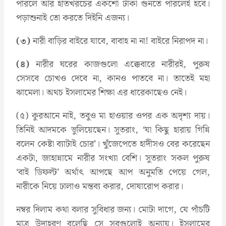
পারলে আর হাতখরচের একশো টাকা গুনতে পারলেই হবে।
পড়াশুনাই তো করতে দিইনি এজন্য।
(৩)
নারী বাড়ির বাইরে যাবে, বাবাহ না না! বাইরে নিরাপদ না।
(৪)
নারীর ঘরের কাজগুলো এক্কেবারে নারীরই, পুরুষ
সেসবে চোখও দেবে না, কানও পাতবে না। তাতেই মহা
ঝামেলা। অথচ ইসলামের শিক্ষা এর ধারেকাছেও নেই।
(৫) কুরআনে নাই, তবুও মা হাওয়ার ওপর এক অদৃশ্য দায়।
তিনিই আদমকে ভুলিয়েছেন। সুতরাং, ‘যা কিছু হারায় গিন্নি
বলেন কেষ্টা ব্যাটাই চোর’। খুঁজেপেতে হাদীসও বের করেছেন
একটা, জাহান্নামে নারীর সংখ্যা বেশি। সুতরাং সকল পুরুষ
‘বাই ডিফল্ট’ অর্থাৎ আপছে আপ অনুমতি পেয়ে গেল,
নারীকে নিয়ে ঢালাও মন্তব্য করার, দোষারোপ করার।
নম্বর দিলাম কথা বলার সুবিধার জন্য। মোটা দাগে, যে পাঁচটি
মাত্র উদাহরণ বলেছি সে সবগুলোই অন্যায়। ইসলামের