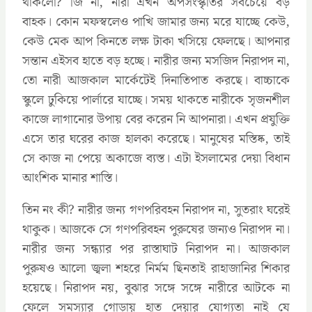
থাকলো? জি না, নারী এখন অপসংস্কৃতির সবচেয়ে বড়
বাহক। কোন মফস্বলেও পাখি জামার জন্য মরে যাচ্ছে কেউ,
কেউ মেক আপ কিনতে লক্ষ টাকা খসিয়ে ফেলছে। আপনার
সন্তান এইসব হাতে বড় হচ্ছে। নারীর জন্য মসজিদ নিরাপদ না,
তো নারী আজকাল মার্কেটেই দিনাতিপাত করছে। বাচ্চাকে
স্কুলে ঢুকিয়ে পার্লারে যাচ্ছে। সময় থাকতে নারীকে সৃজনশীল
কাজে লাগানোর উপায় বের করেন নি আপনারা। এখন প্রযুক্তি
এসে তার ঘরের কাজ হালকা করেছে। মানুষের মস্তিষ্ক, তাই
সে কাজ না পেয়ে অকাজে ব্যস্ত। এটা ইসলামের দেয়া বিধান
আংশিক মানার শাস্তি।
তিন নং কী? নারীর জন্য গণপরিবহন নিরাপদ না, সুতরাং ঘরেই
থাকুক। আজকে সে গণপরিবহন পুরুষের জন্যও নিরাপদ না।
নারীর জন্য সন্ধ্যার পর রাস্তাঘাট নিরাপদ না। আজকাল
পুরুষও আলো জ্বলা শহরে নির্মম ছিনতাই রাহাজানির শিকার
হয়েছে। নিরাপদ নয়, বুঝার সঙ্গে সঙ্গে নারীরে আটকে না
ফেলে সমস্যার গোড়ায় হাত দেয়ার যোগ্যতা নাই যে