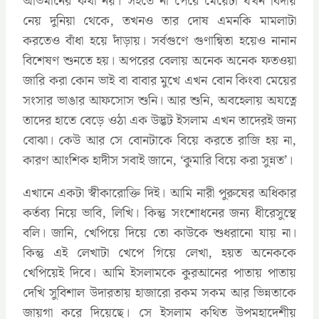
অভিমানের কথা নয়। সইতে না পেরে মেয়েটা যখন বিদায়
নেয় দুনিয়া থেকে, তখনও তার দোষ এমনকি মামলাটা
করতেও বাঁধা হয়ে দাঁড়ায়। সর্বগুণে গুণান্বিতা হয়েও নানান
বিশেষণ শুনতে হয়। অপরের বেলায় অনেক অনেক ফতওয়া
জারি করা কোন ভাই বা বাবার মুখে এখন বোন কিংবা মেয়ের
সংসার ভাঙার আফসোস শুনি। আর শুনি, অবহেলায় অযত্নে
তাদের হাতে বেড়ে ওঠা এক উদ্ভট ইসলাম এখন তাদেরই জন্য
বোঝা। কেউ আর সে বোনটাকে বিয়ে করতে রাজি হয় না,
কারণ আংশিক হাদীস সবাই জানে, ‘কুমারি বিয়ে করা সুন্নত’।
এখানে একটা স্বীকারোক্তি দিই। আমি নারী পুরুষের অধিকার
কর্তব্য নিয়ে ভাবি, লিখি। কিন্তু সংশোধনের জন্য ধীরেসুস্থে
বলি। জানি, খেপিয়ে দিয়ে তো কাউকে শুধরানো যায় না।
কিন্তু এই লেখাটা খেপে গিয়ে লেখা, হয়ত অনেককে
খেপিয়েই দিবে। আমি ইসলামকে কুরআনের পাতায় পাতায়
দেখি সুবিশাল উদারতায় হাজারো রকম সকম আর ভিন্নতাকে
জায়গা করে দিয়েছে। সে ইসলাম কথিত উপমহাদেশীয়