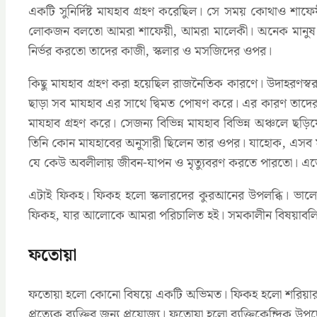
একটি সুনির্দিষ্ট মাযহাব গ্রহণ করেছিল। সে সময় কোথাও শাফ
লোকজন বলতো আমরা শাফেয়ী, আমরা মালেকী। অনেক মানুষ প্র
নির্ভর করতো তাদের কাজী, স্কলার ও মসজিদের ওপর।
কিছু মাযহাব গ্রহণ করা হয়েছিল রাজনৈতিক কারণে। উদাহরণস্বর
ছাড়া সব মাযহাব এর সাথে দ্বিমত পোষণ করে। এর কারণ তাদের 
মাযহাব গ্রহণ করে। সেজন্য বিভিন্ন মাযহাব বিভিন্ন অঞ্চল
তিনি কোন মাযহাবের অনুসারী ছিলেন তার ওপর। যাহোক, এসব মাযহ
যে কেউ অবলীলায় জীবন-যাপন ও মৃত্যুবরণ করতে পারতো। এতে 
এটাই ফিকহ। ফিকহ হলো স্কলারদের কুরআনের উপলব্ধি। ভালো 
ফিকহ, যার আলোকে আমরা পরিচালিত হই। সমকালীন বিষয়াবলির ব
ফতোয়া
ফতোয়া হলো কোনো বিষয়ে একটি অভিমত। ফিকহ হলো শরিয়ার উপলব
প্রত্যেক ব্যক্তির জন্য প্রযোজ্য। ফতোয়া হলো ব্যক্তিকেন্দ্রিক উপ