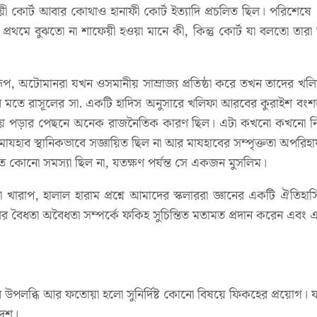
েয়ী কোর্ট আবার কোথাও হানাফী কোর্ট ইত্যাদি প্রচলিত ছিল। পরিশেষ
থমে বুঝতো না শাফেয়ী হওয়া মানে কী, কিন্তু কোর্ট যা বলতো তা
ূপ, অটোমানরা যখন ওসমানীয় সাম্রাজ্য প্রতিষ্ঠা করে তখন তাদের খল
মতে রাসূলের সা. একটি হাদিস অনুসারে খলিফা আরবের কুরাইশ বংশদ্ভ
ে ছড়িয়ে পড়ার পেছনে অনেক রাজনৈতিক কারণ ছিল। এটা কখনো কখনো নির
াব স্থানিকভাবে সজ্ঞায়িত ছিল না আর মাযহাবের সম্পৃক্ততা অপরিহার
কোনো সমস্যা ছিল না, যতক্ষণ পর্যন্ত সে একজন মুসলিম।
খারাপ, হালাল হারাম প্রশ্নে আমাদের স্কলাররা জ্ঞানের একটি ঐত
ৈধতা অবৈধতা সম্পর্কে ফকিহ সুচিন্তিত মতামত প্রদান করেন এবং 
্ধি আর ফতোয়া হলো সুনির্দিষ্ট কোনো বিষয়ে ফিকহের প্রয়োগ। ফতোয়
দেশ।