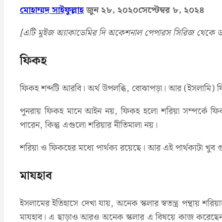
মোহাম্মদ সাইফুল্লাহ
জুন ২৮, ২০২০
সেপ্টেম্বর ৮, ২০২৪
[এটি মুইজ অ্যাকাডেমির দি অকেশনাল পেপারস সিরিজ থেকে ড.
ফিকহ
ফিকহ শব্দটি আরবি। অর্থ উপলব্ধি, বোঝাপড়া। আর (ইসলামি) 
পুনরায় ফিকহ মানে আইন নয়, ফিকহ হলো শরিয়া সম্পর্কে ফ
পারেন, কিন্তু এগুলো শরিয়ার নীতিমালা নয়।
শরিয়া ও ফিকহের মধ্যে পার্থক্য রয়েছে। আর এই পার্থক্যটা খুব গু
মাযহাব
ইসলামের ইতিহাসে দেখা যায়, অনেক স্কলার স্বতন্ত্র পন্থায় শরিয়
মাযহাব। এ ছাড়াও আরও অনেক স্কলার এ বিষয়ে কাজ করেছেন, কিন্