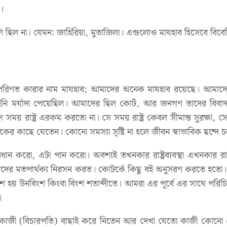
।
ি ছিল না। যেমন: জাহিরিয়া, মুতাজিলা। এগুলোও মাযহাব হিসেবে বিবে
িণত কারার নাম মাযহাব; আমাদের অনেক মাযহাব রয়েছে। আমাদের 
ইনি মর্যাদা পেয়েছিল। আমাদের ছিল কোর্ট, আর জনগণ তাদের বিবাদ ম
সে সময় রাষ্ট্র এরকম করতো না। সে সময় রাষ্ট্র কেবল সীমান্ত সুরক্ষা
ের কাছে যেতেন। কোনো সমস্যা সৃষ্টি না হলে জীবন স্বাভাবিক ছন্দে
 করো, এটা পান করো। অবশ্যই তখনকার রাষ্ট্রব্যবস্থা এখনকার রাষ্ট্র
ানুষ তাদের মতপার্থক্য নিরসন করত। কোটর্কে কিছু বই অনুসরণ করতে 
বিকাশ হয় উনবিংশ কিংবা বিংশ শতাব্দীতে। আমরা এর পূর্বে এর সাথে প
।
 কাজী (বিচারপতি) বাছাই করে নিতেন আর দেখা যেতো কাজী কোন