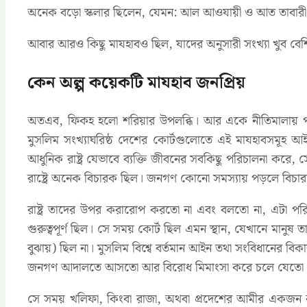
অনেক বড়ো স্কলার ছিলেন, যেমন: আল আওযায়ী ও আত তাবারী
আবার আরও কিছু মাযহাবও ছিল, যাদের অনুসারী সংখ্যা খুব বেশ
কেন অল্প কয়েকটি মাযহাব জনপ্রিয়
অতএব, ফিকহ হলো শরিয়ার উপলব্ধি। আর একে নীতিমালায় পর
মুসলিম সংখ্যাঘরিষ্ঠ দেশের কোর্টগুলোতে এই মাযহাবসমূহ আ
আধুনিক রাষ্ট্র যেভাবে ব্যক্তি জীবনের সবকিছু পরিচালনা করে, 
রাষ্ট্রে অনেক বিচারক ছিল। জনগণ কোনো সমস্যায় পড়লে বিচারক
রাষ্ট্র তাদের উপর করারোপ করতো না এবং বলতো না, এটা পরিধান
গুরুত্বপূর্ণ ছিল। সে সময় কোর্ট ছিল এমন স্থান, যেখানে ম
বুঝায়) ছিল না। মুসলিম বিশ্বে বর্তমান আইন তথা সংবিধানের 
জনগণ আদালতে আসতো আর বিরোধ মিমাংসা করে চলে যেতো
সে সময় খলিফা, কিংবা রাজা, অথবা প্রদেশের আমীর একজন