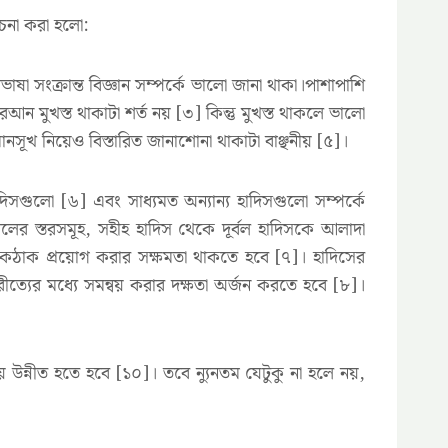
োচনা করা হলো:
সংক্রান্ত বিজ্ঞান সম্পর্কে ভালো জানা থাকা।পাশাপাশি
 মুখস্ত থাকাটা শর্ত নয় [৩] কিন্তু মুখস্ত থাকলে ভালো
সূখ নিয়েও বিস্তারিত জানাশোনা থাকাটা বাঞ্ছনীয় [৫]।
াদিসগুলো [৬] এবং সাধ্যমত অন্যান্য হাদিসগুলো সম্পর্কে
ীলের স্তরসমূহ, সহীহ হাদিস থেকে দূর্বল হাদিসকে আলাদা
ঠিকঠাক প্রয়োগ করার সক্ষমতা থাকতে হবে [৭]। হাদিসের
ত্যের মধ্যে সমন্বয় করার দক্ষতা অর্জন করতে হবে [৮]।
 উন্নীত হতে হবে [১০]। তবে ন্যুনতম যেটুকু না হলে নয়,