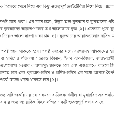
হিসেবে মেনে নিয়ে এর কিছু গুরুত্বপূর্ণ ক্রাইটেরিয়া নিয়ে নিচে আল
ষ্ট জ্ঞান থাকা। এর মানে হলো, উলূম আল-কুরআন বা কুরআনের পরিভাষা 
কুরআনের আয়াতগুলোর অর্থ ভালোভাবে বুঝা [২]। এক্ষেত্রে পুরো কুরআন
্ষিত নিয়েও ভালো ধারণা থাকা চাই [৪]। কুরআনের আয়াতগুলোর নাসিখ-মান
্পষ্ট জ্ঞান থাকতে হবে। স্পষ্ট জ্ঞানের মধ্যে ব্যাখ্যাসহ আহকামের হ
বা হাদিসের পরিভাষা সংক্রান্ত বিজ্ঞান, ‘ইলম আর-রিজাল, জারহ-তা’দ
িস অগ্রহণযোগ্য হওয়ার কারণসমূহ জানতে হবে এবং এগুলোকে বাস্তবে 
 জানতে হবে এবং কুরআন-হাদিস ও হাদিস-হাদিস এর মধ্যে আপাত বৈপরী
্পর্কে ভালো ধারনা থাকতে হবে [৯]।
ন্য এটি জরুরি নয় যে একজন ব্যক্তিকে খলীল বা মুবাররিদ এর পর্যায়ে
োঝার জন্য অ্যারাবিক ফিলোলজির একটি গুরুত্বপূর্ণ প্রভাব আছে।