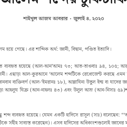
শাইখুল আজম আবরার
জুলাই ৪, ২০২০
য়ে গেছে। এর শাব্দিক অর্থ: জ্ঞানী, বিদ্বান, পণ্ডিত ইত্যাদি।
তে ব্যবহৃত হয়েছে (আল-আন’আমঃ ৭৩; আত-তাওবাঃ ৯৪, ১০৫; আর-র
ে জ্ঞানী। এছাড়া আল-কুরআনে ‘আলেম শব্দটিকে রেপ্রেজেন্ট করছে এমন 
 জ্ঞানবান ব্যক্তিবর্গ (আল-‘ইমরানঃ ১৮), আল্লাযিনা উতুল ইল্ম বা যাদ
া আহলুয যিক্র (আন-নাহলঃ ৪৩) এবং উলুল আম্র (আন-নিসাঃ ৫৯)শব্দ দ
িছু শব্দ ব্যবহৃত হয়েছে। যেমন একটি হাদিসে রাসূল (সাঃ) বলেছেন: “
ে সহীহ সাব্যস্ত করেছেন)। এসব হাদিসের অধিকাংশগুলোই জ্ঞানের মাহা