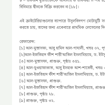
৮ – একজন মুজতাহিদকে আদালাহ ও তাকওয়া সম্পন্ন হতে 
বিনিময়ে দ্বীনকে বিক্রি করবেন না [১৮]।
এই ক্রাইটেরিয়াগুলোর ব্যাপারে উসূলবিদগণ মোটামুট
করতে চায়, তাদের জন্য একেবারে প্রাথমিক লেভেলের দি
রেফারেন্স:
[১] আল-মুস্তাসফা, আবু হামিদ আল-গাযালী, খন্ডঃ ০২, পৃষ
[২]আল-ইজতিহাদ ফীশ শারী’আতিল ইসলামিয়্যাহ, ড. ইউসু
[৩] আল-মুস্তাসফা, প্রাগুক্ত, পৃষ্ঠাঃ ৩৫১.
[৪] আল-মুওয়াফাকাত, আবু ইসহাক আশ-শাতেবী, খন্ডঃ ৩,
[৫] আল-ইজতিহাদ ফীশ শারী’আতিল ইসলামিয়্যাহ, ড. ইউস
[৬] আল-মুস্তাসফা, প্রাগুক্ত.
[৭] আল-ইজতিহাদ ফীশ শারী’আতিল ইসলামিয়্যাহ, প্রাগুক্ত,
[৮] প্রাগুক্ত, পৃষ্ঠাঃ ২৮.
[৯] প্রাগুক্ত, পৃষ্ঠাঃ ৩২.