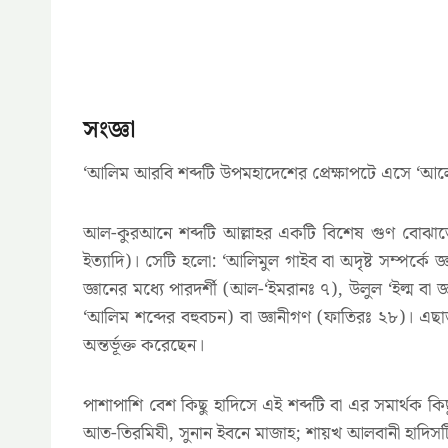
সংজ্ঞা
‘আলিম আরবি শব্দটি উপমহাদেশের প্রেক্ষাপটে এসে ‘আলেম হ
আল-কুরআনে শব্দটি আল্লাহর একটি বিশেষ গুণ বোঝা
ইত্যাদি)। সেটি হলো: ‘আলিমুল গাইব বা অদৃষ্ট সম্পর্ক
জ্ঞানের মধ্যে পারদর্শী (আল-‘ইমরানঃ ৭), উলুল ‘ইল্ম বা
‘আলিম শব্দের বহুবচন) বা জ্ঞানীগণ (ফাতিরঃ ২৮)। এছাড়
অন্তর্ভূক্ত করেছেন।
পাশাপাশি বেশ কিছু হাদিসে এই শব্দটি বা এর সমার্থক ক
আত-তিরমিযী, সুনান ইবনে মাজাহ; শায়খ আলবানী হাদিসটিক