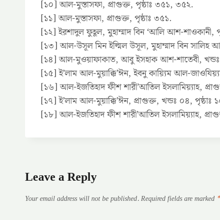
[১০] আল-মুস্তাসফা, প্রাগুক্ত, পৃষ্ঠাঃ ৩৫১, ৩৫২.
[১১] আল-মুস্তাসফা, প্রাগুক্ত, পৃষ্ঠাঃ ৩৫১.
[১২] ইরশাদুল ফুহূল, মুহাম্মাদ বিন ‘আলি আশ-শাওকানী, পৃ
[১৩] আল-উসূল মিন ইল্মিল উসূল, মুহাম্মাদ বিন সালিহ আ
[১৪] আল-মুওয়াফাকাত, আবু ইসহাক আশ-শাতেবী, খন্ডঃ ৪
[১৫] ই’লাম আল-মুয়াক্কি’ঈন, ইবনু কায়্যিম আল-জাওযিয়্যাহ
[১৬] আল-ইজতিহাদ ফীশ শারী’আতিল ইসলামিয়্যাহ, প্রাগুক্ত
[১৭] ই’লাম আল-মুয়াক্কি’ঈন, প্রাগুক্ত, খন্ডঃ ০৪, পৃষ্ঠাঃ 
[১৮] আল-ইজতিহাদ ফীশ শারী’আতিল ইসলামিয়্যাহ, প্রাগুক্ত
Leave a Reply
Your email address will not be published.
Required fields are marked
*