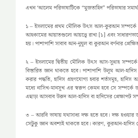
এখন ‘আলেম পরিভাষাটিকে “মুজতাহিদ” পরিভাষার সমার্থক 
১ – ইসলামের প্রথম মৌলিক উৎস আল-কুরআন সম্পর্কে স্প
আহকামের আয়াতগুলো আয়ত্ত্বে রাখা [১] এবং সাধারণভাবে 
হয়। পাশাপাশি সাবাব আন-নুযূল বা কুরআন বর্ণনার প্রেক
২ – ইসলামের দ্বিতীয় মৌলিক উৎস আস-সুন্নাহ সম্পর্কে স
বিস্তারিত জ্ঞান থাকতে হবে। পাশাপাশি উলূম আল-হাদিস 
করার পদ্ধতি, হাদিস গ্রহণযোগ্য হবার শর্তসমূহ, হাদ
মধ্যে নাসিখ-মানসূখ এর স্বরূপ কেমন হবে সে সম্পর্কে
এছাড়া আসবাব উরূদ আল-হাদিস বা হাদিসের প্রেক্ষাপট সম
৩ – আরবি ভাষায় যথাসাধ্য দক্ষ হতে হবে। দক্ষ হওয়ার জ
সেটুকু জ্ঞান অবশ্যই থাকতে হবে। কারণ, কুরআন-হাদিস ব