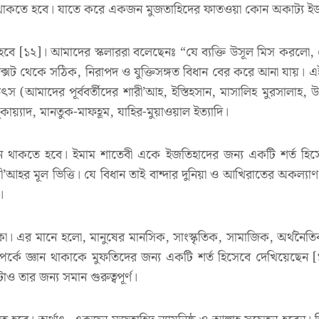
র্জন থাকতে হবে। যাতে করে একজন মুজতাহিদের ফাতওয়া কোন অকাট্য ইজ
ে [১২]। আমাদের স্কলাররা বলেছেনঃ “যে ব্যক্তি উসূল মিস করলো, সে
্সট থেকে সঠিক, নিরাপদ ও যুক্তিসঙ্গত বিধান বের করে আনা যায়। এই 
স (আমাদের পূর্ববর্তীদের শারী’আহ, ইস্তিহসান, মাসালিহ মুরসালাহ, উর
ায়্যাদ, মানতুক-মাফহূম, যাহির-মুয়াওয়াল ইত্যাদি।
ন থাকতে হবে। ইমাম শাতেবী একে ইজতিহাদের জন্য একটি শর্ত হিসে
রী’আহর মূল ভিত্তি। যে বিধান তাই বান্দার দুনিয়া ও আখিরাতের অকল
।
থাকা। এর মানে হলো, মানুষের মানসিক, সাংস্কৃতিক, সামাজিক, অর্থন
ম্পর্কে জ্ঞান থাকাকে মুফতিদের জন্য একটি শর্ত হিসেবে দেখিয়েছ
ও তার জন্য সমান গুরুত্বপূর্ণ।