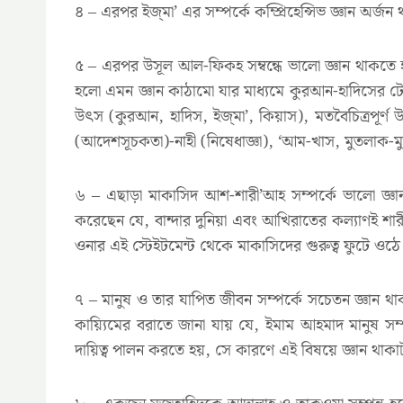
৪ – এরপর ইজ্মা’ এর সম্পর্কে কম্প্রিহেন্সিভ জ্ঞান অ
৫ – এরপর উসূল আল-ফিকহ সম্বন্ধে ভালো জ্ঞান থাকতে হব
হলো এমন জ্ঞান কাঠামো যার মাধ্যমে কুরআন-হাদিসের টেক
উৎস (কুরআন, হাদিস, ইজ্মা’, কিয়াস), মতবৈচিত্রপূর্ণ উৎ
(আদেশসূচকতা)-নাহী (নিষেধাজ্ঞা), ‘আম-খাস, মুতলাক-মুক
৬ – এছাড়া মাকাসিদ আশ-শারী’আহ সম্পর্কে ভালো জ্ঞা
করেছেন যে, বান্দার দুনিয়া এবং আখিরাতের কল্যাণই শা
ওনার এই স্টেইটমেন্ট থেকে মাকাসিদের গুরুত্ব ফুটে ওঠে
৭ – মানুষ ও তার যাপিত জীবন সম্পর্কে সচেতন জ্ঞান 
কায়্যিমের বরাতে জানা যায় যে, ইমাম আহমাদ মানুষ স
দায়িত্ব পালন করতে হয়, সে কারণে এই বিষয়ে জ্ঞান থাকাটা