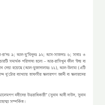
া’দঃ ৯; আল-মু’মিনূনঃ ৯২; আস-সাজদাঃ ৬; সাবাঃ ৩
চারটি সমার্থক পরিভাষা হলো – আর-রাসিখূন ফীল ‘ইল্ম বা
ের জ্ঞান দেয়া হয়েছে (আল-মুজাদালাহঃ ১১), আল-উলামা (এটি
ু’টোর ব্যাখ্যায় তাফসীর স্কলারগণ জ্ঞানী বা স্কলারদের
‘আলেমগণ নবীদের উত্তরাধিকারী” (সুনান আবী দাউদ, সুনান
ত্ম্য সম্পর্কিত।