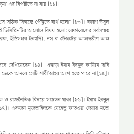
্মা’ এর বিপরীতে না যায় [১১]।
 সঠিক সিদ্ধন্তে পৌঁছুতে ব্যর্থ হলো” [১৩]। কারণ উসূল
ডিসিপ্লিনটির আলোচ্য বিষয় হলো: রেফারেন্সের সর্বসম্মত
ফ, ইস্তিসহাব ইত্যাদি), নস বা টেক্সটের আভ্যন্তরীণ আম্র
বে দেখিয়েছেন [১৪]। এছাড়া ইমাম ইবনুল কায়্যিম দাবি
্যাণ ডেকে আনবে সেটি শারী’আহর অংশ হতে পারে না [১৫]।
ৈতিক ও রাজনৈতিক বিষয়ে সচেতন থাকা [১৬]। ইমাম ইবনুল
েন [১৭]। একজন মুজতাহিদকে যেহেতু ফাতওয়া দেয়ার মতো