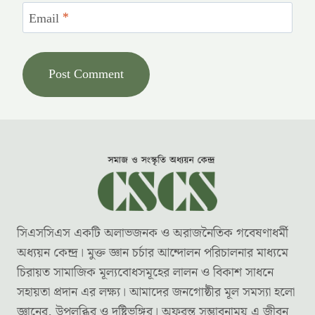
Email
*
সিএসসিএস একটি অলাভজনক ও অরাজনৈতিক গবেষণাধর্মী
অধ্যয়ন কেন্দ্র। মুক্ত জ্ঞান চর্চার আন্দোলন পরিচালনার মাধ্যমে
চিরায়ত সামাজিক মূল্যবোধসমূহের লালন ও বিকাশ সাধনে
সহায়তা প্রদান এর লক্ষ্য। আমাদের জনগোষ্ঠীর মূল সমস্যা হলো
জ্ঞানের, উপলব্ধির ও দৃষ্টিভঙ্গির। অফুরন্ত সম্ভাবনাময় এ জীবন