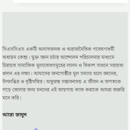
সিএসসিএস একটি অলাভজনক ও অরাজনৈতিক গবেষণাধর্মী
অধ্যয়ন কেন্দ্র। মুক্ত জ্ঞান চর্চার আন্দোলন পরিচালনার মাধ্যমে
চিরায়ত সামাজিক মূল্যবোধসমূহের লালন ও বিকাশ সাধনে সহায়তা
প্রদান এর লক্ষ্য। আমাদের জনগোষ্ঠীর মূল সমস্যা হলো জ্ঞানের,
উপলব্ধির ও দৃষ্টিভঙ্গির। অফুরন্ত সম্ভাবনাময় এ জীবন ও জগতকে
গড়ে তোলার জন্য মননের এই জায়গায় কাজ করাকে আমরা জরুরি
মনে করি।
আরো জানুন