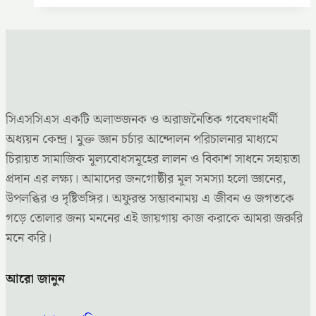
সিএসসিএস একটি অলাভজনক ও অরাজনৈতিক গবেষণাধর্মী
অধ্যয়ন কেন্দ্র। মুক্ত জ্ঞান চর্চার আন্দোলন পরিচালনার মাধ্যমে
চিরায়ত সামাজিক মূল্যবোধসমূহের লালন ও বিকাশ সাধনে সহায়তা
প্রদান এর লক্ষ্য। আমাদের জনগোষ্ঠীর মূল সমস্যা হলো জ্ঞানের,
উপলব্ধির ও দৃষ্টিভঙ্গির। অফুরন্ত সম্ভাবনাময় এ জীবন ও জগতকে
গড়ে তোলার জন্য মননের এই জায়গায় কাজ করাকে আমরা জরুরি
মনে করি।
আরো জানুন