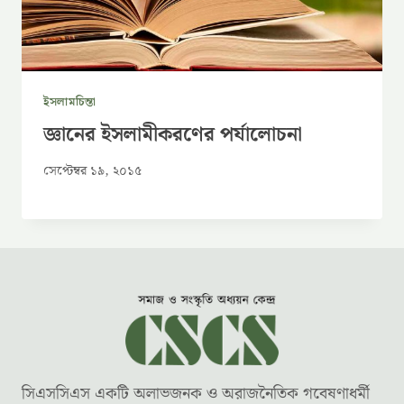
ইসলামচিন্তা
জ্ঞানের ইসলামীকরণের পর্যালোচনা
সেপ্টেম্বর ১৯, ২০১৫
সিএসসিএস একটি অলাভজনক ও অরাজনৈতিক গবেষণাধর্মী