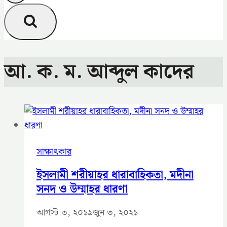
আ. ক. ম. আব্দুল কাদের
সাক্ষাৎকার
ইসলামী শরীয়াহর ধারাবাহিকতা, মদীনা
সনদ ও উম্মাহর ধারণা
আগস্ট ৩, ২০১৯
জুন ৩, ২০২১