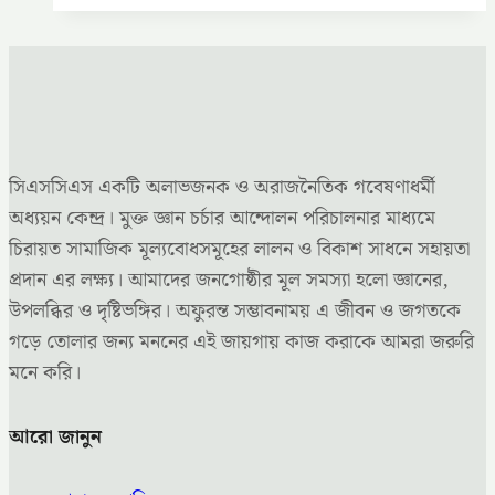
সিএসসিএস একটি অলাভজনক ও অরাজনৈতিক গবেষণাধর্মী
অধ্যয়ন কেন্দ্র। মুক্ত জ্ঞান চর্চার আন্দোলন পরিচালনার মাধ্যমে
চিরায়ত সামাজিক মূল্যবোধসমূহের লালন ও বিকাশ সাধনে সহায়তা
প্রদান এর লক্ষ্য। আমাদের জনগোষ্ঠীর মূল সমস্যা হলো জ্ঞানের,
উপলব্ধির ও দৃষ্টিভঙ্গির। অফুরন্ত সম্ভাবনাময় এ জীবন ও জগতকে
গড়ে তোলার জন্য মননের এই জায়গায় কাজ করাকে আমরা জরুরি
মনে করি।
আরো জানুন