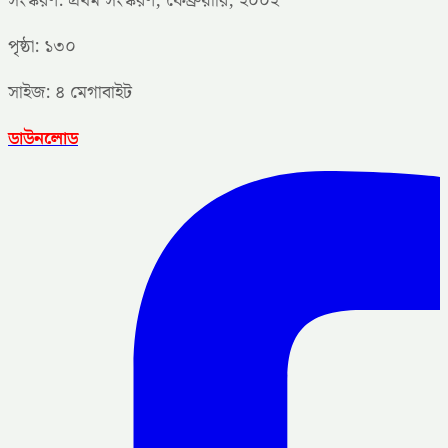
সংস্করণ: প্রথম সংস্করণ, ফেব্রুয়ারি, ২০০২
পৃষ্ঠা: ১৩০
সাইজ: ৪ মেগাবাইট
ডাউনলোড