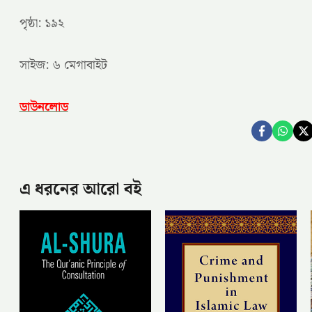
পৃষ্ঠা: ১৯২
সাইজ: ৬ মেগাবাইট
ডাউনলোড
এ ধরনের আরো বই