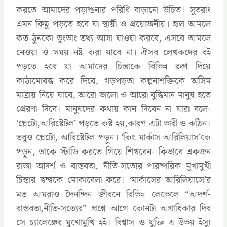
করতে আমাদের পড়াশুনার পরিধি বাড়ানো উচিত। সুতরাং
এমন কিছু পড়তে হবে যা স্থায়ী ও প্রয়োজনীয়। হাল আমলে
কত ঠুনকো ভুংভাং তথ্য আসা যাওয়া করবে, এসবে আমলে
নেওয়া ও সময় নষ্ট করা যাবে না। ঐসব লেখকদের বই
পড়তে হবে যা আমাদের চিন্তাকে বিভিন্ন রুপ দিয়ে
কাঠামোবদ্ধ করে দিবে, গড়পড়তা কল্পনাশক্তিকে অসিম
মাত্রায় নিয়ে যাবে, আরো ভালো ও আরো বুদ্ধিমান মানুষ হতে
প্রেরণা দিবে। মানুষদের কথায় কান দিবেন না যারা বলে-
‘প্লেটো,আরিষ্টেটল’ পড়তে কষ্ট হয়,কারণ এটা ভারী ও কঠিন।
তবুও প্লেটো, আরিষ্টেটল পড়ুন। ‘কিং মার্কাস আরিলিয়াস’কে
পড়ুন, তাকে স্টাডি করতে গিয়ে শিখবেন- কিভাবে একজন
রাজা আদর্শ ও বাস্তবতা, নীতি-সত্যের পারষ্পরিক মুখামুখী
চিন্তার দ্বন্দ্বকে মোকাবেলা করে। ‘মার্কাসের আরিলিয়াসে’র
মত আমরাও দৈনন্দিন জীবনে বিভিন্ন লেভেলে “আদর্শ-
বাস্তবতা,নীতি-সত্যের” প্রশ্নে আগে কোনটা অগ্রাধিকার দিব
সে চ্যালেঞ্জের মুখোমুখি হই। বিশ্বাস ও যুক্তি এ উভয় ইস্যু