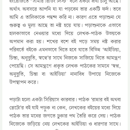
ইংরেজিতে “সামার রিডিং লিস্ট” বলে একটা প্রথা চালু আছে।
অর্থাৎ অবসরে আপনি যা যা পড়বেন তার একটি ফর্দ। তবে
আমি এ তালিকাকে পছন্দ করি না। কারণ এতে পড়াশুনা যে
গুরুত্ব ও মূল্য আছে তা নষ্ট হয়ে যায়। পড়াশুনাকে এভাবে
হালকাভাবে নেওয়ার মধ্যে দিয়ে লেখক-পাঠক উভয়কে
অপমান করা হয়। শখের বশে বই পড়ে সময় নষ্ট করার
পরিবর্তে বইকে এমনভাবে নিতে হবে যাতে বিভিন্ন ‘আইডিয়া,
চিন্তা, অনূভুতি, স্বপ্নে’র সাথে নিজকে সাজিয়ে নিতে আমন্ত্রণ
পেয়েছি। সে আমন্ত্রণে প্রকৃত লেখক পাঠকের সামনে ‘স্বপ্ন,
অনূভুতি, চিন্তা বা আইডিয়া’ নানাবিধ উপায়ে নিজেকে
উপস্থাপন করে।
পড়াটা হলো একটা সিরিয়াস কারবার। পাঠক ‘রান্নার বই অথবা
প্লেটো’র বই যাই পড়ুক না কেন, লেখকের বইয়ের মধ্যে দিয়ে
পাঠক তার মনের জগতে ঢুকার পথ তৈরি করে দেয়। পাঠক
নিজেকে জড়িয়ে নেয় লেখকের আইডিয়া ও ধারণার সাথে।