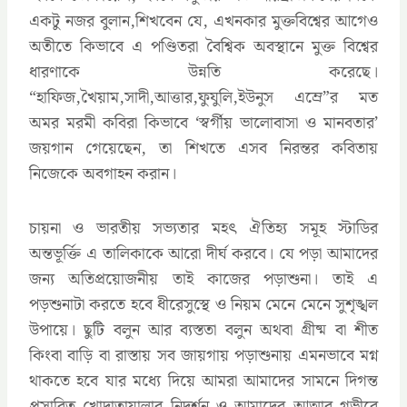
একটু নজর বুলান,শিখবেন যে, এখনকার মুক্তবিশ্বের আগেও
অতীতে কিভাবে এ পণ্ডিতরা বৈশ্বিক অবস্থানে মুক্ত বিশ্বের
ধারণাকে উন্নতি করেছে।
“হাফিজ,খৈয়াম,সাদী,আত্তার,ফুযুলি,ইউনুস এম্রে”র মত
অমর মরমী কবিরা কিভাবে ‘স্বর্গীয় ভালোবাসা ও মানবতার’
জয়গান গেয়েছেন, তা শিখতে এসব নিরন্তর কবিতায়
নিজেকে অবগাহন করান।
চায়না ও ভারতীয় সভ্যতার মহৎ ঐতিহ্য সমূহ স্টাডির
অন্তভূর্ক্তি এ তালিকাকে আরো দীর্ঘ করবে। যে পড়া আমাদের
জন্য অতিপ্রয়োজনীয় তাই কাজের পড়াশুনা। তাই এ
পড়শুনাটা করতে হবে ধীরেসুস্থে ও নিয়ম মেনে মেনে সুশৃঙ্খল
উপায়ে। ছুটি বলুন আর ব্যস্ততা বলুন অথবা গ্রীষ্ম বা শীত
কিংবা বাড়ি বা রাস্তায় সব জায়গায় পড়াশুনায় এমনভাবে মগ্ন
থাকতে হবে যার মধ্যে দিয়ে আমরা আমাদের সামনে দিগন্ত
প্রসারিত খোদাতায়ালার নিদর্শন ও আমাদের আত্মার গভীরে