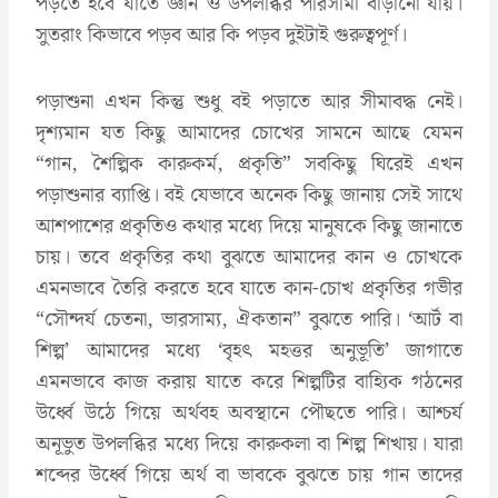
পড়তে হবে যাতে জ্ঞান ও উপলব্ধির পরিসীমা বাড়ানো যায়।
সুতরাং কিভাবে পড়ব আর কি পড়ব দুইটাই গুরুত্বপূর্ণ।
পড়াশুনা এখন কিন্তু শুধু বই পড়াতে আর সীমাবদ্ধ নেই।
দৃশ্যমান যত কিছু আমাদের চোখের সামনে আছে যেমন
“গান, শৈল্পিক কারুকর্ম, প্রকৃতি” সবকিছু ঘিরেই এখন
পড়াশুনার ব্যাপ্তি। বই যেভাবে অনেক কিছু জানায় সেই সাথে
আশপাশের প্রকৃতিও কথার মধ্যে দিয়ে মানুষকে কিছু জানাতে
চায়। তবে প্রকৃতির কথা বুঝতে আমাদের কান ও চোখকে
এমনভাবে তৈরি করতে হবে যাতে কান-চোখ প্রকৃতির গভীর
“সৌন্দর্য চেতনা, ভারসাম্য, ঐকতান” বুঝতে পারি। ‘আর্ট বা
শিল্প’ আমাদের মধ্যে ‘বৃহৎ মহত্তর অনুভূতি’ জাগাতে
এমনভাবে কাজ করায় যাতে করে শিল্পটির বাহ্যিক গঠনের
উর্ধ্বে উঠে গিয়ে অর্থবহ অবস্থানে পৌছতে পারি। আশ্চর্য
অনূভুত উপলব্ধির মধ্যে দিয়ে কারুকলা বা শিল্প শিখায়। যারা
শব্দের উর্ধ্বে গিয়ে অর্থ বা ভাবকে বুঝতে চায় গান তাদের