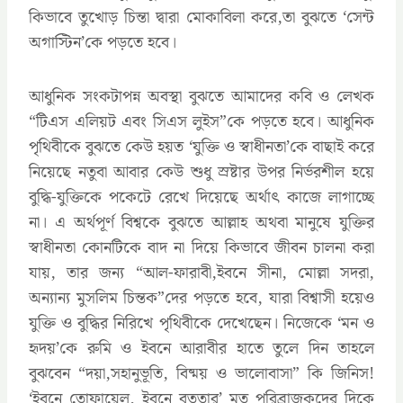
কিভাবে তুখোড় চিন্তা দ্বারা মোকাবিলা করে,তা বুঝতে ‘সেন্ট
অগাস্টিন’কে পড়তে হবে।
আধুনিক সংকটাপন্ন অবস্থা বুঝতে আমাদের কবি ও লেখক
“টিএস এলিয়ট এবং সিএস লুইস”কে পড়তে হবে। আধুনিক
পৃথিবীকে বুঝতে কেউ হয়ত ‘যুক্তি ও স্বাধীনতা’কে বাছাই করে
নিয়েছে নতুবা আবার কেউ শুধু স্রষ্টার উপর নির্ভরশীল হয়ে
বুদ্ধি-যুক্তিকে পকেটে রেখে দিয়েছে অর্থাৎ কাজে লাগাচ্ছে
না। এ অর্থপূর্ণ বিশ্বকে বুঝতে আল্লাহ অথবা মানুষে যুক্তির
স্বাধীনতা কোনটিকে বাদ না দিয়ে কিভাবে জীবন চালনা করা
যায়, তার জন্য “আল-ফারাবী,ইবনে সীনা, মোল্লা সদরা,
অন্যান্য মুসলিম চিন্তক”দের পড়তে হবে, যারা বিশ্বাসী হয়েও
যুক্তি ও বুদ্ধির নিরিখে পৃথিবীকে দেখেছেন। নিজেকে ‘মন ও
হৃদয়’কে রুমি ও ইবনে আরাবীর হাতে তুলে দিন তাহলে
বুঝবেন “দয়া,সহানুভূতি, বিষ্ময় ও ভালোবাসা” কি জিনিস!
‘ইবনে তোফায়েল, ইবনে বতুতার’ মত পরিব্রাজকদের দিকে