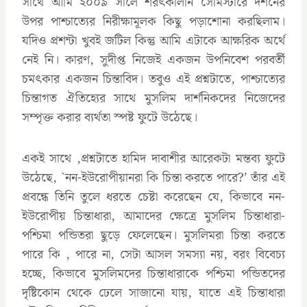
সাথে আমি ২০০৯ সালে শরৎকালীন সেমিস্টারে দর্শনের
উপর পাশ্চাত্যের নিরীক্ষামূলক কিছু পড়াশোনা করছিলাম।
যদিও প্রশন্টা খুবই জটিল কিন্তু আমি এটাকে আক্ষরিক অর্থে
নেই নি। কারণ, সুদীপ্ত নিজেই একজন উপনিবেশ পরবর্তী
চমৎকার একজন চিন্তাবিদ। তবুও এই প্রশ্নটাতে, পাশ্চাত্যের
চিন্তাগত ঐতিহ্যের সাথে মুসলিম দার্শনিকদের নিজেদের
সম্পৃক্ত করার ব্যর্থতা স্পষ্ট ফুটে উঠেছে।
একই সাথে ,প্রশ্নটাতে হামিদ দাবাশীর আরেকটা মন্তব্য ফুটে
উঠেছে, `নন-ইউরোপীয়ানরা কি চিন্তা করতে পারে?’ তাঁর এই
প্রবন্ধে তিনি তুলে ধরতে চেষ্টা করেছেন যে, কিভাবে নন-
ইউরোপীয় চিন্তাধারা, আমাদের ক্ষেত্রে মুসলিম চিন্তাধারা-
পশ্চিমা পন্ডিতরা ছুড়ে ফেলেছেন। মুসলিমরা চিন্তা করতে
পারে কি , পারে না, সেটা আসল সমস্যা নয়, বরং বিবেচ্য
হচ্ছে, কিভাবে মুসলিমদের চিন্তাধারাকে পশ্চিমা পন্ডিতদের
দৃষ্টিকোন থেকে ঢেলে সাজানো যায়, যাতে এই চিন্তাধারা