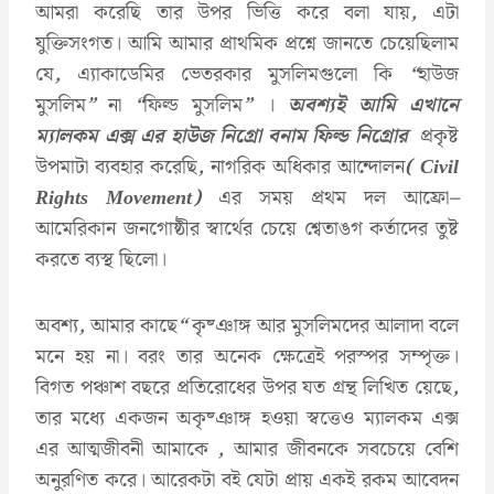
আমরা করেছি তার উপর ভিত্তি করে বলা যায়
,
এটা
যুক্তিসংগত। আমি আমার প্রাথমিক প্রশ্নে জানতে চেয়েছিলাম
যে
,
এ্যাকাডেমির ভেতরকার মুসলিমগুলো কি
“
হাউজ
মুসলিম
”
না
“
ফিল্ড মুসলিম
”
।
অবশ্যই আমি এখানে
ম্যালকম এক্স এর হাউজ নিগ্রো বনাম ফিল্ড নিগ্রোর
প্রকৃষ্ট
উপমাটা ব্যবহার করেছি
,
নাগরিক অধিকার আন্দোলন
( Civil
Rights Movement)
এর সময় প্রথম দল আফ্রো
–
আমেরিকান জনগোষ্ঠীর স্বার্থের চেয়ে শ্বেতাঙগ কর্তাদের তুষ্ট
করতে ব্যস্থ ছিলো।
অবশ্য
,
আমার কাছে
“
কৃষ্ঞাঙ্গ আর মুসলিমদের আলাদা বলে
মনে হয় না। বরং তার অনেক ক্ষেত্রেই পরস্পর সম্পৃক্ত।
বিগত পঞ্চাশ বছরে প্রতিরোধের উপর যত গ্রন্থ লিখিত য়েছে
,
তার মধ্যে একজন অকৃষ্ঞাঙ্গ হওয়া স্বত্তেও ম্যালকম এক্স
এর আত্মজীবনী আমাকে
,
আমার জীবনকে সবচেয়ে বেশি
অনুরণিত করে। আরেকটা বই যেটা প্রায় একই রকম আবেদন