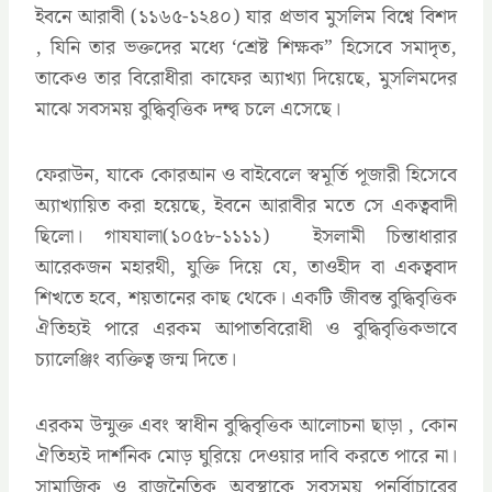
ইবনে আরাবী (১১৬৫-১২৪০) যার প্রভাব মুসলিম বিশ্বে বিশদ
, যিনি তার ভক্তদের মধ্যে ‘শ্রেষ্ট শিক্ষক” হিসেবে সমাদৃত,
তাকেও তার বিরোধীরা কাফের অ্যাখ্যা দিয়েছে, মুসলিমদের
মাঝে সবসময় বুদ্ধিবৃত্তিক দন্দ্ব চলে এসেছে।
ফেরাউন, যাকে কোরআন ও বাইবেলে স্বমূর্তি পূজারী হিসেবে
অ্যাখ্যায়িত করা হয়েছে, ইবনে আরাবীর মতে সে একত্ববাদী
ছিলো। গাযযালা(১০৫৮-১১১১) ইসলামী চিন্তাধারার
আরেকজন মহারথী, যুক্তি দিয়ে যে, তাওহীদ বা একত্ববাদ
শিখতে হবে, শয়তানের কাছ থেকে। একটি জীবন্ত বুদ্ধিবৃত্তিক
ঐতিহ্যই পারে এরকম আপাতবিরোধী ও বুদ্ধিবৃত্তিকভাবে
চ্যালেঞ্জিং ব্যক্তিত্ব জন্ম দিতে।
এরকম উন্মুক্ত এবং স্বাধীন বুদ্ধিবৃত্তিক আলোচনা ছাড়া , কোন
ঐতিহ্যই দার্শনিক মোড় ঘুরিয়ে দেওয়ার দাবি করতে পারে না।
সামাজিক ও রাজনৈতিক অবস্থাকে সবসময় পুনর্বিাচারের