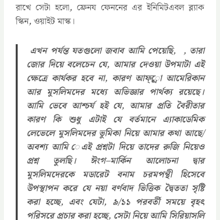
রাখে সেটা হলো
,
ফ্রেনয ফেননের এর ইনিমিটএবল ব্ল্যাক
স্কিন
,
ওয়াইট মাস্ক।
এখন পর্যন্ত যতগুলো জবাব আমি পেয়েছি
, ,
তারা
জোর দিয়ে বলেচেন যে
,
আমার দেওয়া উপমাটা এই
ক্ষেত্রে কার্যকর হবে না
,
কারণ আফ্্রো আমেরিকান
আর মুসলিমদের মধ্যে অভিজ্ঞার পার্থক্য রয়েছে।
আমি ভেবে আশ্চর্য হই যে
,
আমার প্রতি বৈরীতার
কারণ কি শুধু এটাই যে বর্তমানে এ্যাকাডেমিক
লেভেলে মুসলিমদের ভুমিকা নিয়ে আমার কথা আছে
/
অবশ্য আমি েএই প্রশ্নটা দিয়ে তাদের রুজি নিয়েও
প্রশ্ন তুলছি। ঈংগ
–
মার্কিন আলোচনা দ্বার
মুসলিমদেরকে মডারেট বনাম চরমপন্থী হিসেবে
উপস্থাপন করে যে নয়া বর্ণবাদ ভিত্তিক দ্বৈততা সৃষ্টি
করা হচ্ছে
,
এবং যেটা
,
৯
/
১১ পরবর্তী সময়ে বৃহৎ
পরিসরে প্রচার করা হচ্ছে
,
সেটা নিয়ে আমি সিরিয়াসলি