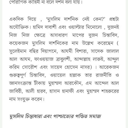
পৌরাণিক কাহিনী না বলে দর্শন বলা যায়।
একদিক দিয়ে , ‘মুসলিম দার্শনিক নেই কেন?’ প্রশ্নটা
অযৌক্তিক। হামিদ দাবাশী এবং ওয়াল্টার মিনোলো , দুজনই
নিজ নিজ ক্ষেত্রে অসাধারণ মাপের দুজন চিন্তাবিদ,
কয়েকজন মুসলিম দার্শনিকের নাম উল্লেখ করেছেন (
সুলেইমান বছির দিয়াগনে, আযমী বিশারা, সাদেক জালাল
আল আযম, ফাওয়য়াজ ত্রাবুলশী, আব্দাল্লাহ লারুই, আব্দুল
করিম সোরৌশ এবং সায়েদ হোসেন নাসর) । আরেকজন
গুরুত্বপূর্ণ চিন্তাবিদ, ওয়ায়েল হাল্লাক তার রাজনীতি ও
জ্ঞানসংক্রান্ত টীকায় মুহাম্মদা আরকৌন, এম আব্দেল আল
জাবিরী, আলী হারব, হাসান হানাফী এবং মুহাম্মদ শাহরুরের
নাম সংযুক্ত করেন।
মুসলিম চিন্তাধারা এবং পাশ্চাত্যের পন্ডিত সমাজ