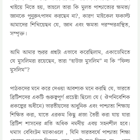
খাইয়ে নিতে হয়, তাহলে তারা কি মুলত পাশ্চাত্যের ক্ষমতা/
জ্ঞানকে পুনুরুৎপাদন করছেন না?, কারণ মাইকেল ফকাল্ট
আমাদের শিখিয়েছন যে, জ্ঞান এবং ক্ষমতা পরস্পরগ্রন্থিত,
সম্পৃক্ত।
আমি আমার শুরর প্রশ্নটা এভাবে করেছিলাম, একাডেমিতে
যে মুসলিমরা রয়েছেন, তারা “হাউজ মুসলিম” না কি “ফিল্ড
মুসলিম”?
পাঠকদের মনে করে দেওয়া আবশ্যক মনে করছি যে, ভারতে
ব্রিটিশদের একটি গুরুত্বপূর্ণ প্রচেষ্টা ছিলো যে ( ঔপনিবেশিক
প্রকল্পের অধীনে) ভারতীয়দের আধুনিক এবং পাশ্চাত্য শিক্ষায়
শিক্ষিত করা, যাতে এরকম কিছু প্রজা তৈরী করা যায় যারা
ব্রিটিশ শাসনের প্রতি অধিক নমনীয় এবয় সহনশীল হবে।
থমাস বেবিংটন ম্যাকাওলে , যিনি ভারতবর্ষে পাশ্চাত্য শিক্ষা