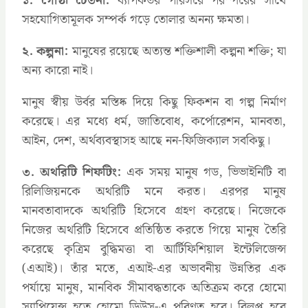
১. গোষ্ঠী চেতনা:
ব্যাপকতর পরিসরে পরস্পরের সাথে
সহযোগিতামূলক সম্পর্ক গড়ে তোলার অনন্য ক্ষমতা।
২. কল্পনা:
মানুষের রয়েছে অত্যন্ত শক্তিশালী কল্পনা শক্তি; যা
অন্য কারো নাই।
মানুষ স্বীয় উর্বর মস্তিষ্ক দিয়ে কিছু ফিকশন বা গল্প নির্মাণ
করেছে। এর মধ্যে ধর্ম, জাতিবোধ, কর্পোরেশন, মানবতা,
আইন, দেশ, অর্থব্যবস্থাসহ আছে নন-ফিজিক্যাল সবকিছু।
৩. অথরিটি শিফটিং:
এক সময় মানুষ গড, ভিভাইনিটি বা
রিলিজিয়নকে অথরিটি মনে করত। এরপর মানুষ
মানবতাবাদকে অথরিটি হিসেবে গ্রহণ করেছে। নিজেকে
নিজের অথরিটি হিসেবে প্রতিষ্ঠিত করতে গিয়ে মানুষ তৈরি
করেছে কৃত্রিম বুদ্ধিমত্তা বা আর্টিফিশিয়াল ইন্টেলিজেন্স
(এআই)। তাঁর মতে, এআই-এর অভাবনীয় উন্নতির এক
পর্যায়ে মানুষ, মানবিক সীমাবদ্ধতাকে অতিক্রম করে হোমো
স্যাপিয়েন্স হতে হোমো ডিউস-এ পরিণত হবে। বিলুপ্ত হবে