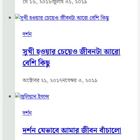
মে ১৬, ২০১৮
জুলাই ৩১, ২০১৯
দর্শন
সুখী হওয়ার চেয়েও জীবনটা আরো
বেশি কিছু
অক্টোবর ২১, ২০১৭
নভেম্বর ৩, ২০১৯
দর্শন
দর্শন যেভাবে আমার জীবন বাঁচালো