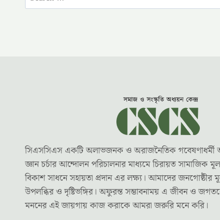
for:
সিএসসিএস একটি অলাভজনক ও অরাজনৈতিক গবেষণাধর্মী অধ্যয়
জ্ঞান চর্চার আন্দোলন পরিচালনার মাধ্যমে চিরায়ত সামাজিক ম
বিকাশ সাধনে সহায়তা প্রদান এর লক্ষ্য। আমাদের জনগোষ্ঠীর মূ
উপলব্ধির ও দৃষ্টিভঙ্গির। অফুরন্ত সম্ভাবনাময় এ জীবন ও জগ
মননের এই জায়গায় কাজ করাকে আমরা জরুরি মনে করি।