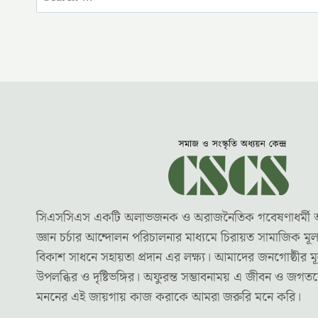
for:
সিএসসিএস একটি অলাভজনক ও অরাজনৈতিক গবেষণাধর্মী অধ্যয়
জ্ঞান চর্চার আন্দোলন পরিচালনার মাধ্যমে চিরায়ত সামাজিক ম
বিকাশ সাধনে সহায়তা প্রদান এর লক্ষ্য। আমাদের জনগোষ্ঠীর মূ
উপলব্ধির ও দৃষ্টিভঙ্গির। অফুরন্ত সম্ভাবনাময় এ জীবন ও জগ
মননের এই জায়গায় কাজ করাকে আমরা জরুরি মনে করি।