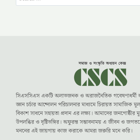
for:
সিএসসিএস একটি অলাভজনক ও অরাজনৈতিক গবেষণাধর্মী অধ্যয়
জ্ঞান চর্চার আন্দোলন পরিচালনার মাধ্যমে চিরায়ত সামাজিক ম
বিকাশ সাধনে সহায়তা প্রদান এর লক্ষ্য। আমাদের জনগোষ্ঠীর মূ
উপলব্ধির ও দৃষ্টিভঙ্গির। অফুরন্ত সম্ভাবনাময় এ জীবন ও জগ
মননের এই জায়গায় কাজ করাকে আমরা জরুরি মনে করি।