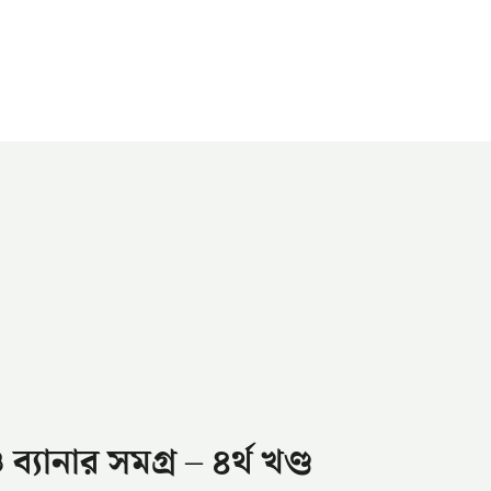
যানার সমগ্র – ৪র্থ খণ্ড