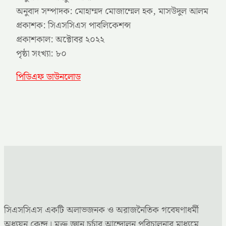
অনুবাদ সম্পাদক: মোহাম্মদ মোজাম্মেল হক, মাসউদুল আলম
প্রকাশক: সিএসসিএস পাবলিকেশন্স
প্রকাশকাল: অক্টোবর ২০২২
পৃষ্ঠা সংখ্যা: ৮০
পিডিএফ ডাউনলোড
সিএসসিএস একটি অলাভজনক ও অরাজনৈতিক গবেষণাধর্মী
অধ্যয়ন কেন্দ্র। মুক্ত জ্ঞান চর্চার আন্দোলন পরিচালনার মাধ্যমে