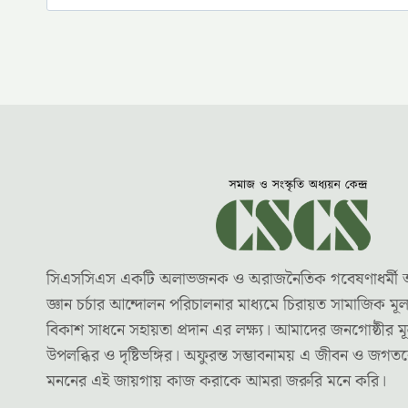
for:
সিএসসিএস একটি অলাভজনক ও অরাজনৈতিক গবেষণাধর্মী অধ্যয়
জ্ঞান চর্চার আন্দোলন পরিচালনার মাধ্যমে চিরায়ত সামাজিক ম
বিকাশ সাধনে সহায়তা প্রদান এর লক্ষ্য। আমাদের জনগোষ্ঠীর মূ
উপলব্ধির ও দৃষ্টিভঙ্গির। অফুরন্ত সম্ভাবনাময় এ জীবন ও জগ
মননের এই জায়গায় কাজ করাকে আমরা জরুরি মনে করি।