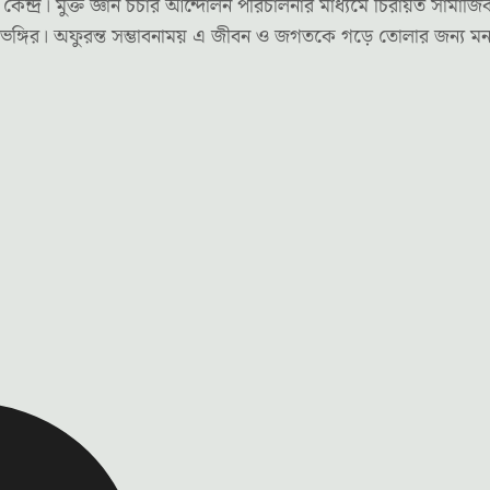
র। মুক্ত জ্ঞান চর্চার আন্দোলন পরিচালনার মাধ্যমে চিরায়ত সামাজি
দৃষ্টিভঙ্গির। অফুরন্ত সম্ভাবনাময় এ জীবন ও জগতকে গড়ে তোলার জন