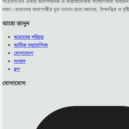
সিএসসিএস একটি অলাভজনক ও অরাজনৈতিক গবেষণাধর্মী অধ্যয়ন কেন্দ্
লক্ষ্য। আমাদের জনগোষ্ঠীর মূল সমস্যা হলো জ্ঞানের, উপলব্ধির ও 
আরো জানুন
আমাদের পরিচয়
আর্থিক সহযোগিতা
যোগাযোগ
সংবাদ
ব্লগ
যোগাযোগ