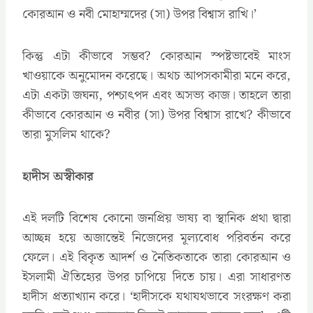
কোরআন ও নবী মোহাম্মদের (সা) উপর বিশ্বাস রাখি।’
কিন্তু এটা কীভাবে সম্ভব? কোরআন স্পষ্টভাবেই মাংস
খাওয়াকে অনুমোদন করেছে। অথচ আপসকামীরা মনে করে,
এটা একটা জঘন্য, পশ্চাৎপদ এবং অসভ্য কাজ। তাহলে তারা
কীভাবে কোরআন ও নবীর (সা) উপর বিশ্বাস রাখে? কীভাবে
তারা মুসলিম থাকে?
হাদীস অস্বীকার
এই দলটি বিশেষ কোনো জনপ্রিয় ভাষ্য বা স্থানিক প্রথা দ্বারা
আচ্ছন্ন হয়ে অজান্তেই নিজেদের মূল্যবোধ পরিবর্তন করে
ফেলে। এই বিকৃত আদর্শ ও নৈতিকতাকে তারা কোরআন ও
ইসলামী ঐতিহ্যের উপর চাপিয়ে দিতে চায়। এরা সাধারণত
হাদীস প্রত্যাখ্যান করে। ‘হাদীসকে যথাযথভাবে সংরক্ষণ করা