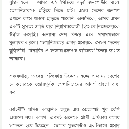
যুক্তি হলো – আমরা এই ‘পিছিয়ে পড়া’ জনগোষ্ঠীর মাঝে
ভেগানিজমকে ছড়িয়ে দিতে চাই। এসব দেশের জনগণ
এখনো মাংস খাওয়া ছাড়তে পারেনি। অন্যদিকে, আমরা এমন
একটি সুসভ্য জাতি যারা নিরামিষভোজী হিসেবে নিজেদেরকে
উন্নীত করেছি। অন্যান্য দেশ নিশ্চয় একে যথাযথভাবে
মূল্যায়ন করবে। ভেগানিজমের প্রচার-প্রসারকে সেসব দেশের
বুদ্ধিজীবী, চিন্তাবিদ ও শুভবোধসম্পন্ন ব্যক্তিবর্গ নিশ্চয় স্বাগত
জানাবে।
এককথায়, তাদের সত্যিকার উদ্দেশ্য হচ্ছে অন্যান্য দেশের
লোকদেরকে জোরপূর্বক ভেগানিজমের আদর্শ গ্রহণে বাধ্য
করা।
কাহিনীটি যদিও কাল্পনিক তবুও এর প্রেক্ষাপট খুব বেশি
অবাস্তব নয়। কারণ, এখনই অনেকে প্রাণী অধিকার রক্ষায়
সচেতন হয়ে উঠছেন। ভেগান মুভমেন্টও একইভাবে প্রসার