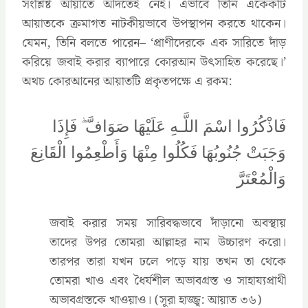
সংশ্লিষ্ট আয়াতে আদতেই নেই। এভাবে তিনি একেকটি
আয়াতকে ক্রমাগত নাটকীয়ভাবে উপস্থাপন করতে থাকেন।
যেমন, তিনি বলতে পারেন– ‘প্রাণীদেরকে এক সারিতে দাঁড়
করিয়ে জবাই করার ব্যাপারে কোরআন উৎসাহিত করেছে।’
অথচ কোরআনের আয়াতটি প্রকৃতপক্ষে এ রকম:
فَاذْكُرُ‌وا اسْمَ اللَّـهِ عَلَيْهَا صَوَافَّ ۖ فَإِذَا
وَجَبَتْ جُنُوبُهَا فَكُلُوا مِنْهَا وَأَطْعِمُوا الْقَانِعَ
জবাই করার সময় সারিবদ্ধভাবে দাঁড়ানো অবস্থায়
তাদের উপর তোমরা আল্লাহর নাম উচ্চারণ করো।
তারপর তারা যখন ঢলে পড়ে যায় তখন তা থেকে
তোমরা খাও এবং ধৈর্যশীল অভাবগ্রস্ত ও সাহায্যপ্রাথী
অভাবগ্রস্তকে খাওয়াও। (সূরা হাজ্জ্ব: আয়াত ৩৬)