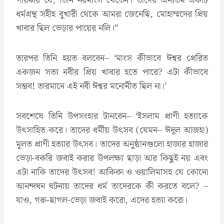
পরিষ্কার যে, তিনি নরমাংস খেতেন। তাদের অন্যতম একটি
ধর্মগ্রন্থ সহীহ বুখারী থেকে আমরা জেনেছি, মোহাম্মদের প্রিয়
খাবার ছিল ভেড়ার পায়ের নলি।”
তারপর তিনি হয়ত বলবেন– ‘মাংস কীভাবে ঈশ্বর প্রেরিত
একজন সত্য নবীর প্রিয় খাবার হতে পারে? এটা কীভাবে
সম্ভব! তারমানে এই নবী ঈশ্বর মনোনীত ছিল না।’
সবশেষে তিনি উপসংহার টানবেন– ‘ইসলাম প্রাণী হত্যাকে
উৎসাহিত করে। তাদের ধর্মীয় উৎসব (যেমন– ঈদুল আজহা)
মূলত প্রাণী হত্যার উৎসব। তাদের অনুষ্ঠানগুলো হাজার হাজার
ভেড়া-বকরি জবাই করার উপলক্ষ্য ছাড়া আর কিছুই নয় এবং
এটা নাকি তাদের উৎসব! আকিকা ও ওয়ালিমাসহ যে কোনো
আনন্দঘন ঘটনায় তাদের ধর্ম তাদেরকে কী করতে বলে? –
যাও, গরু-ছাগল-ভেড়া জবাই করো, এদের হত্যা করো।