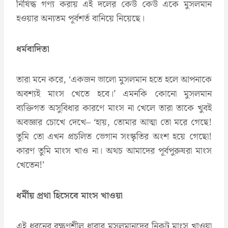
নিষিদ্ধ গণ্য করায় এই দলের কেউ কেউ একে মুসলমান
হওয়ার অন্যতম পূর্বশর্ত বানিয়ে নিয়েছে।
ধর্মবাদিতা
তারা মনে করে, ‘একজন ভালো মুসলমান হতে হলে আপনাকে
অবশ্যই মাংস খেতে হবে।’ এমনকি কোনো মুসলমান
ব্যক্তিগত অসুবিধার কারণে মাংস না খেলে তারা তাকে খুবই
অবজ্ঞার চোখে দেখে– ‘হায়, তোমার আত্মা তো মরে গেছে!
তুমি তো এখন প্রচলিত ভেগান সংস্কৃতির অংশ হয়ে গেছো!
কারণ তুমি মাংস খাও না। অথচ আমাদের পূর্বপুরুষরা মাংস
খেতেন!’
ধর্মীয় প্রথা হিসেবে মাংস খাওয়া
এই ধরনের রক্ষণশীল ধারার মুসলমানদের নিকট মাংস খাওয়া