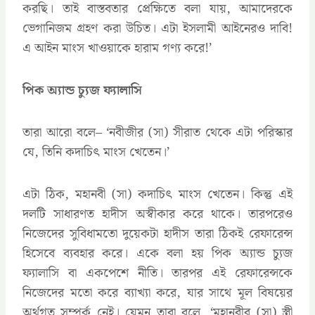
করছি। তাই বাস্তবতার প্রেক্ষিতে বলা যায়, আমাদেরকে
ভেগানিজম গ্রহণ করা উচিত। এটা ইসলামী আইনেরও দাবি!
এ আইন মাংস খাওয়াকে হারাম গণ্য করে!’
পিক অ্যান্ড চ্যুজ ফ্যালাসি
তারা আরো বলে– ‘নবীজীর (সা) সীরাত থেকে এটা পরিস্কার
যে, তিনি কদাচিৎ মাংস খেতেন।’
এটা ঠিক, মহানবী (সা) কদাচিৎ মাংস খেতেন। কিন্তু এই
দলটি সাধারণত হাদীস অস্বীকার করে থাকে। তারপরেও
নিজেদের সুবিধামতো দুয়েকটা হাদীস তারা ঠিকই রেফারেন্স
হিসেবে ব্যবহার করে। একে বলা হয় পিক অ্যান্ড চ্যুজ
ফ্যালাসি বা একপেশে নীতি। তারপর এই রেফারেন্সকে
নিজেদের মতো করে ব্যাখ্যা করে, যার সাথে মূল বিষয়ের
অর্থগত সম্পর্ক নেই। যেমন তারা বলে, ‘মহানবীর (সা) স্ত্রী