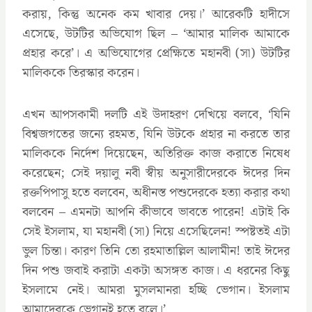
করায়, কিন্তু অনেক কম খাবার দেয়।’ আরেকটি হাদীসে
এসেছে, উটটির অভিযোগ ছিল – ‘আমার মালিক আমাকে
প্রহার করে’। এ অভিযোগের প্রেক্ষিতে মহানবী (সা) উটটির
মালিককে তিরস্কার করেন।
এখন আপসকামী দলটি এই উদাহরণ দেখিয়ে বলবে, ‘যিনি
বিশ্বজগতের জন্যে রহমত, যিনি উটকে প্রহার না করতে তার
মালিককে নির্দেশ দিয়েছেন, অতিরিক্ত কাজ করাতে নিষেধ
করেছেন; সেই দয়ালু নবী স্বীয় অনুসারীদেরকে ঈদের দিন
রক্তপিপাসু হতে বলবেন, অধীনস্ত পশুদেরকে হত্যা করার কথা
বলবেন – এমনটা আপনি কীভাবে ভাবতে পারেন! এটাই কি
সেই ইসলাম, যা মহানবী (সা) নিয়ে এসেছিলেন! স্পষ্টতই এটা
ভুল চিন্তা। কারণ তিনি তো রহমাতাল্লিল আলামীন! তাই ঈদের
দিন পশু জবাই করাটা একটা অসঙ্গত কাজ। এ ধরনের কিছু
ইসলামে নেই। আমরা মুসলমানরা হচ্ছি ভেগান। ইসলাম
আমাদেরকে ভেগানই হতে বলে।’