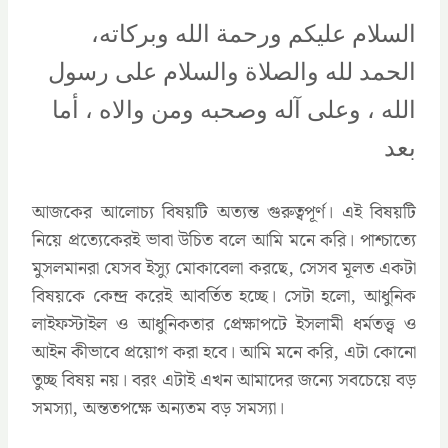
السلام عليكم ورحمة الله وبركاته،
الحمد لله والصلاة والسلام على رسول
الله ، وعلى آله وصحبه ومن والاه ، أما
بعد
আজকের আলোচ্য বিষয়টি অত্যন্ত গুরুত্বপূর্ণ। এই বিষয়টি
নিয়ে প্রত্যেকেরই ভাবা উচিত বলে আমি মনে করি। পাশ্চাত্যে
মুসলমানরা যেসব ইস্যু মোকাবেলা করছে, সেসব মূলত একটা
বিষয়কে কেন্দ্র করেই আবর্তিত হচ্ছে। সেটা হলো, আধুনিক
লাইফস্টাইল ও আধুনিকতার প্রেক্ষাপটে ইসলামী ধর্মতত্ত্ব ও
আইন কীভাবে প্রয়োগ করা হবে। আমি মনে করি, এটা কোনো
তুচ্ছ বিষয় নয়। বরং এটাই এখন আমাদের জন্যে সবচেয়ে বড়
সমস্যা, অন্ততপক্ষে অন্যতম বড় সমস্যা।