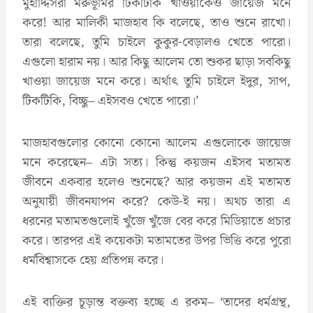
মুহাদ্দিসরা মরুভূমির টিকটিকি খাওয়াকেও জায়েজ মনে
করে! আর মালিকী মাজহাব কি বলেছে, তাও শুনে রাখো।
তারা বলেছে, তুমি চাইলে কুকুর-বেড়ালও খেতে পারো।
এগুলো হারাম নয়। আর কিছু আলেম তো শুকর ছাড়া সবকিছু
খাওয়া জায়েজ মনে করে। অর্থাৎ তুমি চাইলে ইদুর, সাপ,
টিকটিকি, বিচ্ছু– এইসবও খেতে পারো।’
মাজহাবগুলোর কোনো কোনো আলেম এগুলোকে জায়েজ
মনে করেছেন– এটা সত্য। কিন্তু কয়জন এইসব মতামত
জীবনে একবার হলেও শুনেছে? আর কয়জন এই মতামত
অনুযায়ী জীবনযাপন করে? কেউ-ই নয়। অথচ তারা এ
ধরনের মতামতগুলোই খুঁজে খুঁজে বের করে মিডিয়াতে প্রচার
করে। তারপর এই কয়েকটা মতামতের উপর ভিত্তি করে পুরো
ধর্মবিশ্বাসকে হেয় প্রতিপন্ন করে।
এই ব্যক্তির চূড়ান্ত বক্তব্য হচ্ছে এ রকম– ‘তাদের ধর্মগ্রন্থ,