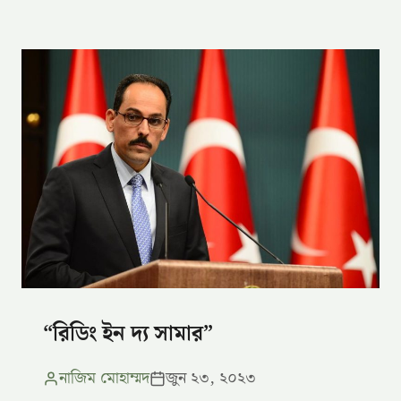
“রিডিং ইন দ্য সামার”
নাজিম মোহাম্মদ
জুন ২৩, ২০২৩