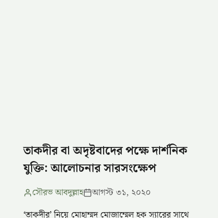
তাকদীর বা অদৃষ্টবাদের পক্ষে দার্শনিক
যুক্তি: আলোচনার সারসংক্ষেপ
সৌরভ আবদুল্লাহ
আগস্ট ৩১, ২০২০
‌‘তাকদীর’ নিয়ে মোহাম্মদ মোজাম্মেল হক স্যারের সাথে