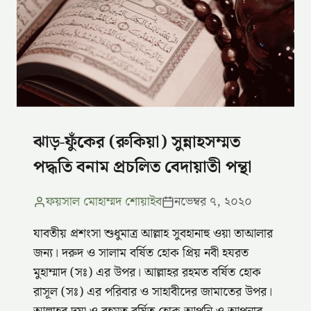
ঝাড়-ফুঁকের (রুকিয়া) সুন্নাহসম্মত
পদ্ধতি বনাম প্রচলিত বেদায়াতী পন্থা
ফয়সাল মোহাম্মদ শোয়াইব
নভেম্বর ৭, ২০২০
যাবতীয় প্রশংসা শুধুমাত্র আল্লাহ সুবহানাহু ওয়া তাআলার
জন্য। দরুদ ও সালাম বর্ষিত হোক প্রিয় নবী হযরত
মুহাম্মাদ (সঃ) এর উপর। আল্লাহর রহমত বর্ষিত হোক
রাসূল (সঃ) এর পরিবার ও সাহাবীদের জামাতের উপর।